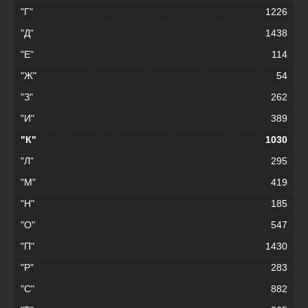
"Г"
1226
"Д"
1438
"Е"
114
"Ж"
54
"З"
262
"И"
389
"К"
1030
"Л"
295
"М"
419
"Н"
185
"О"
547
"П"
1430
"Р"
283
"С"
882