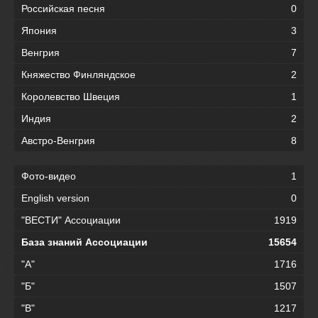
Российская песня
0
Япония
3
Венгрия
7
Княжество Финляндское
2
Королевство Швеция
1
Индия
2
Австро-Венгрия
8
Фото-видео
1
English version
0
"ВЕСТИ" Ассоциации
1919
База знаний Ассоциации
15654
"А"
1716
"Б"
1507
"В"
1217