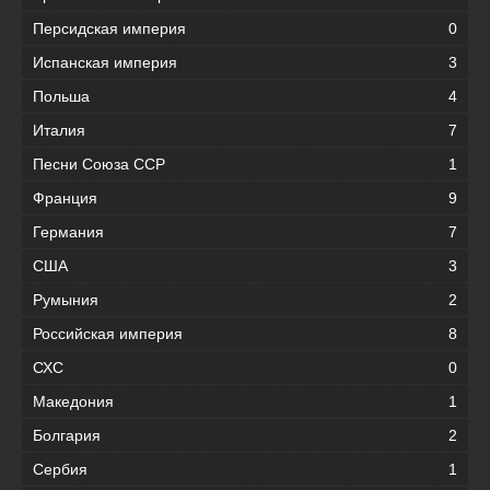
Персидская империя
0
Испанская империя
3
Польша
4
Италия
7
Песни Союза ССР
1
Франция
9
Германия
7
США
3
Румыния
2
Российская империя
8
СХС
0
Македония
1
Болгария
2
Сербия
1