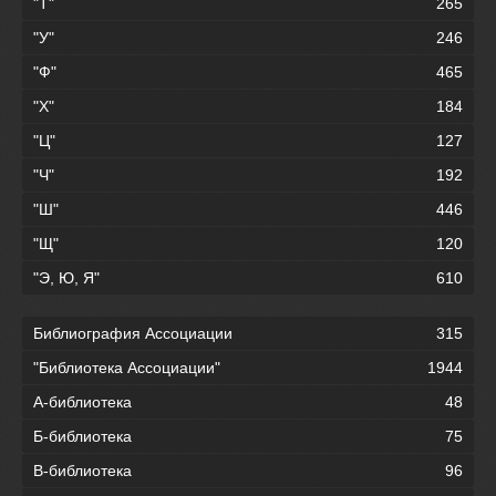
"Т"
265
"У"
246
"Ф"
465
"Х"
184
"Ц"
127
"Ч"
192
"Ш"
446
"Щ"
120
"Э, Ю, Я"
610
Библиография Ассоциации
315
"Библиотека Ассоциации"
1944
А-библиотека
48
Б-библиотека
75
В-библиотека
96