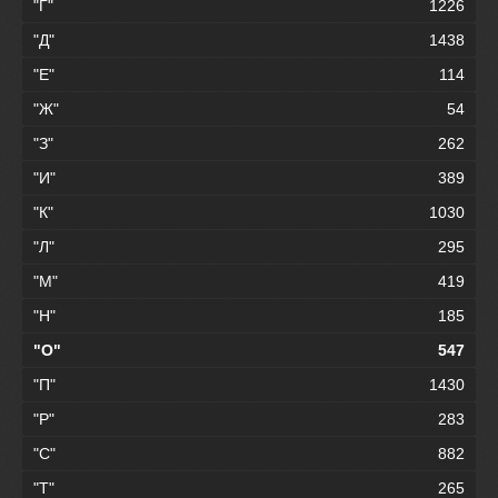
"Г"
1226
"Д"
1438
"Е"
114
"Ж"
54
"З"
262
"И"
389
"К"
1030
"Л"
295
"М"
419
"Н"
185
"О"
547
"П"
1430
"Р"
283
"С"
882
"Т"
265