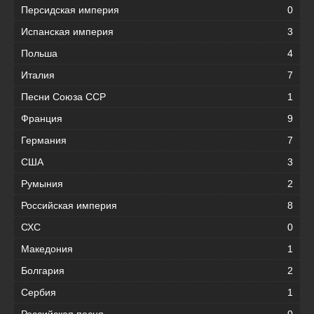
Персидская империя
0
Испанская империя
3
Польша
4
Италия
7
Песни Союза ССР
1
Франция
9
Германия
7
США
3
Румыния
2
Российская империя
8
СХС
0
Македония
1
Болгария
2
Сербия
1
Российская песня
0