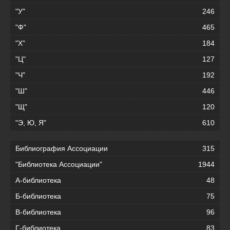
"У"
246
"Ф"
465
"Х"
184
"Ц"
127
"Ч"
192
"Ш"
446
"Щ"
120
"Э, Ю, Я"
610
Библиография Ассоциации
315
"Библиотека Ассоциации"
1944
А-библиотека
48
Б-библиотека
75
В-библиотека
96
Г-библиотека
83