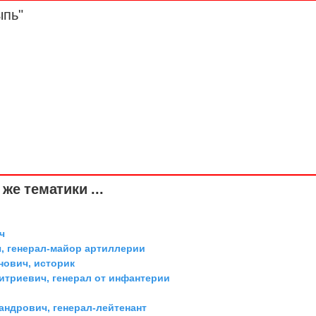
ыпь"
же тематики ...
ч
, генерал-майор артиллерии
ович, историк
триевич, генерал от инфантерии
андрович, генерал-лейтенант