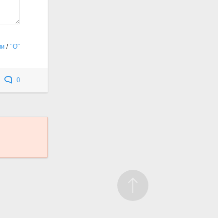
ии
/
"О"
0