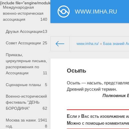
{include file="engine/modules/saperu/head.php"}
Международная
WWW.IMHA.RU
военно-историческая
ассоциация
140
Друзья Ассоциации
13
Совет Ассоциации
25
www.imha.ru/
»
База знаний А
Приказы,
циркулярные письма,
распоряжения по
Осыпь
Ассоциации
11
Осыпь — насыпь, представляв
Сценарные планы
5
Древний русский термин.
Полковник 
Военно-исторический
фестиваль "ДЕНЬ
БОРОДИНА"
62
Если у Вас есть изображение 
Москва за нами. 1941
Можно с помощью комментариев
год.
8