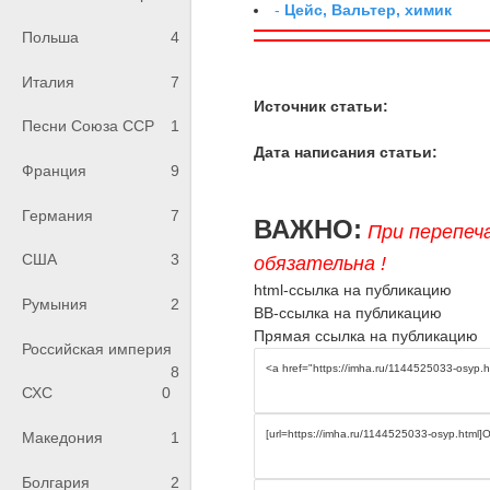
-
Цейс, Вальтер, химик
Польша
4
Италия
7
Источник статьи:
Песни Союза ССР
1
Дата написания статьи:
Франция
9
Германия
7
ВАЖНО:
При перепеч
США
3
обязательна !
html-ссылка на публикацию
Румыния
2
BB-ссылка на публикацию
Прямая ссылка на публикацию
Российская империя
8
СХС
0
Македония
1
Болгария
2