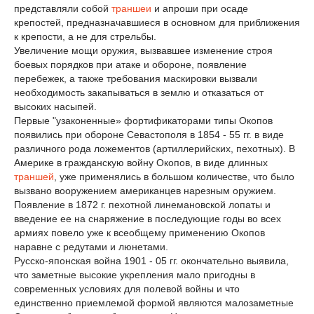
представляли собой
траншеи
и апроши при осаде
крепостей, предназначавшиеся в основном для приближения
к крепости, а не для стрельбы.
Увеличение мощи оружия, вызвавшее изменение строя
боевых порядков при атаке и обороне, появление
перебежек, а также требования маскировки вызвали
необходимость закапываться в землю и отказаться от
высоких насыпей.
Первые "узаконенные» фортификаторами типы Окопов
появились при обороне Севастополя в 1854 - 55 гг. в виде
различного рода ложементов (артиллерийских, пехотных). В
Америке в гражданскую войну Окопов, в виде длинных
траншей
, уже применялись в большом количестве, что было
вызвано вооружением американцев нарезным оружием.
Появление в 1872 г. пехотной линемановской лопаты и
введение ее на снаряжение в последующие годы во всех
армиях повело уже к всеобщему применению Окопов
наравне с редутами и люнетами.
Русско-японская война 1901 - 05 гг. окончательно выявила,
что заметные высокие укрепления мало пригодны в
современных условиях для полевой войны и что
единственно приемлемой формой являются малозаметные