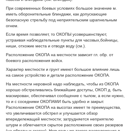
При современных боевых условиях большое значение м.
иметь оборонительные блиндажи, как допускающие
безопасную стрельбу под неприятельским шрапнельным
огнем.
Если время позволяет, то ОКОПЫ усовершенствуют,
устраивая наблюдательные пункты для часовых,бойницы,
ниши, отхожие места и отводя воду (см.).
Расположение ОКОПА на местности зависит гл. обр. от
боевого расположения войск.
Характер местности и грунт имеют большое влияние лишь
на самое устройство и детали расположение ОКОПА.
На местности неровной надо наблюдать, чтобы из ОКОПА
хорошо обстреливались ближайшие доступы, ОКОП д. быть
маскирован, обеспечивал сообщение с тылом, а если нужно,
то и с соседними ОКОПАМИ быть удобно и закрыт.
Расположение ОКОПА на высотах имеет те преимущества,
что увеличивается обстрел и улучшается обзор
впередилежащей местности; затрудняется неприятелю
штурм и облегчается скрытое расположение своих резервов
(на обратных скатах). Невыгоды же такого расположение в