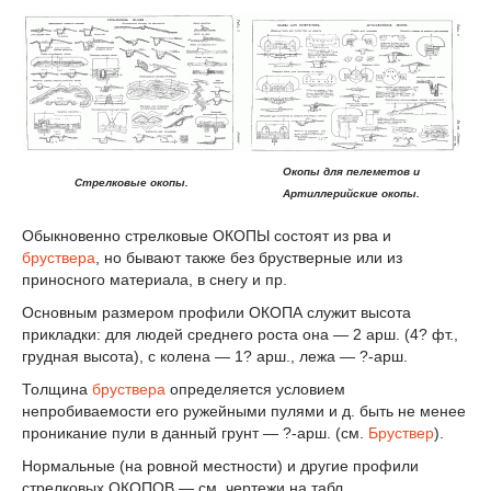
Окопы для пелеметов и
Стрелковые окопы.
Артиллерийские окопы.
Обыкновенно стрелковые ОКОПЫ состоят из рва и
бруствера
, но бывают также без брустверные или из
приносного материала, в снегу и пр.
Основным размером профили ОКОПА служит высота
прикладки: для людей среднего роста она — 2 арш. (4? фт.,
грудная высота), с колена — 1? арш., лежа — ?-арш.
Толщина
бруствера
определяется условием
непробиваемости его ружейными пулями и д. быть не менее
проникание пули в данный грунт — ?-арш. (см.
Бруствер
).
Нормальные (на ровной местности) и другие профили
стрелковых ОКОПОВ — см. чертежи на табл.