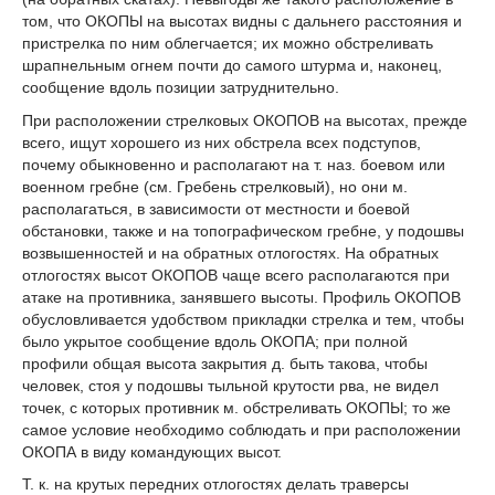
том, что ОКОПЫ на высотах видны с дальнего расстояния и
пристрелка по ним облегчается; их можно обстреливать
шрапнельным огнем почти до самого штурма и, наконец,
сообщение вдоль позиции затруднительно.
При расположении стрелковых ОКОПОВ на высотах, прежде
всего, ищут хорошего из них обстрела всех подступов,
почему обыкновенно и располагают на т. наз. боевом или
военном гребне (см. Гребень стрелковый), но они м.
располагаться, в зависимости от местности и боевой
обстановки, также и на топографическом гребне, у подошвы
возвышенностей и на обратных отлогостях. На обратных
отлогостях высот ОКОПОВ чаще всего располагаются при
атаке на противника, занявшего высоты. Профиль ОКОПОВ
обусловливается удобством прикладки стрелка и тем, чтобы
было укрытое сообщение вдоль ОКОПА; при полной
профили общая высота закрытия д. быть такова, чтобы
человек, стоя у подошвы тыльной крутости рва, не видел
точек, с которых противник м. обстреливать ОКОПЫ; то же
самое условие необходимо соблюдать и при расположении
ОКОПА в виду командующих высот.
Т. к. на крутых передних отлогостях делать траверсы