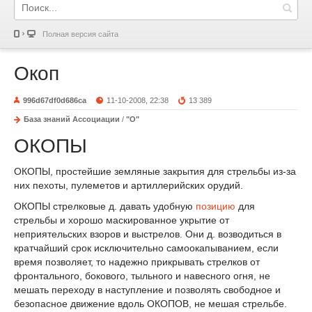
Полная версия сайта
Окоп
996d67df0d686ca
11-10-2008, 22:38
13 389
База знаний Ассоциации
/
"О"
ОКОПЫ
ОКОПЫ, простейшие земляные закрытия для стрельбы из-за
них пехоты, пулеметов и артиллерийских орудий.
ОКОПЫ стрелковые д. давать удобную
позицию
для
стрельбы и хорошо маскированное укрытие от
неприятельских взоров и выстрелов. Они д. возводиться в
кратчайший срок исключительно самоокапыванием, если
время позволяет, то надежно прикрывать стрелков от
фронтального, бокового, тыльного и навесного огня, не
мешать переходу в наступление и позволять свободное и
безопасное движение вдоль ОКОПОВ, не мешая стрельбе.