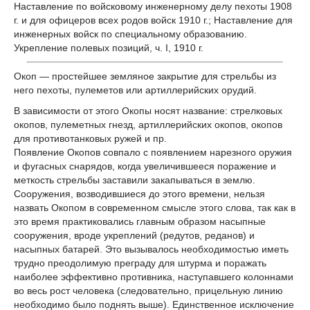
Наставление по войсковому инженерному делу пехоты 1908
г. и для офицеров всех родов войск 1910 г.; Наставление для
инженерных войск по специальному образованию.
Укрепление полевых позиций, ч. I, 1910 г.
Окоп — простейшее земляное закрытие для стрельбы из
него пехоты, пулеметов или артиллерийских орудий.
В зависимости от этого Окопы носят название: стрелковых
окопов, пулеметных гнезд, артиллерийских окопов, окопов
для противотанковых ружей и пр.
Появление Окопов совпало с появлением нарезного оружия
и фугасных снарядов, когда увеличившееся поражение и
меткость стрельбы заставили закапываться в землю.
Сооружения, возводившиеся до этого времени, нельзя
назвать Окопом в современном смысле этого слова, так как в
это время практиковались главным образом насыпные
сооружения, вроде укреплений (редутов, реданов) и
насыпных батарей. Это вызывалось необходимостью иметь
трудно преодолимую преграду для штурма и поражать
наиболее эффективно противника, наступавшего колоннами
во весь рост человека (следовательно, прицельную линию
необходимо было поднять выше). Единственное исключение