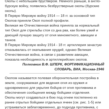
Окопы с небольшим бруствером. Немного раньше, в англо-
бурскую войну, появились безбрустверные окопы (бурские
окопы).
В Первую Мировую войну 1914 — 18 гг. за основной тип
Окопов приняли Окоп полной профили.
Великая же Отечественная война приняла за нормальный
тип Окоп для стрельбы стоя со дна рва, как более узкий и
дающий лучшую защиту от огня минометного, авиации и
танков.
В Первую Мировую войну 1914 - 18 гг. артиллерия зачастую
отказывалась от окапывания орудий, однако Великая
Отечественная война, в связи с развитием авиации,
показала необходимость и артиллерийских окопов.
Полковник В.Ф. ШПЕРК, ФОРТИФИКАЦИОННЫЙ
СЛОВАРЬ, ВИА, Москва-1946
Окопом называется полевая оборонительная постройка в
земле, сооружаемая для ведения огня из оружия и
одновременно для укрытия бойцов от огня противника и
обеспечения сообщения между бойцами отделения.
Окопы могут создаваться в бою под огнем постепенно из
ранее отрытых бойцами отдельных ячеек (см. рис. 1-5) или
устраиваться заблаговременно, до подхода противника, с