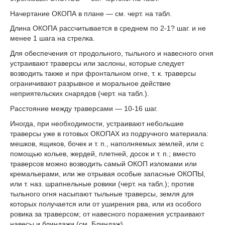
Начертание ОКОПА в плане — см. черт. на табл.
Длина ОКОПА рассчитывается в среднем по 2-1? шаг. и не
менее 1 шага на стрелка.
Для обеспечения от продольного, тыльного и навесного огня
устраивают траверсы или заслоны, которые следует
возводить также и при фронтальном огне, т. к. траверсы
ограничивают разрывное и моральное действие
неприятельских снарядов (черт. на табл.).
Расстояние между траверсами — 10-16 шаг.
Иногда, при необходимости, устраивают небольшие
траверсы уже в готовых ОКОПАХ из подручного материала:
мешков, ящиков, бочек и т. п., наполняемых землей, или с
помощью кольев, жердей, плетней, досок и т. п.; вместо
траверсов можно возводить самый ОКОП изломами или
кремальерами, или же отрывая особые запасные ОКОПЫ,
или т. наз. шрапнельные ровики (черт. на табл.); против
тыльного огня насыпают тыльные траверсы, земля для
которых получается или от уширения рва, или из особого
ровика за траверсом; от навесного поражения устраивают
навесы и блиндажи (см. Блиндаж).