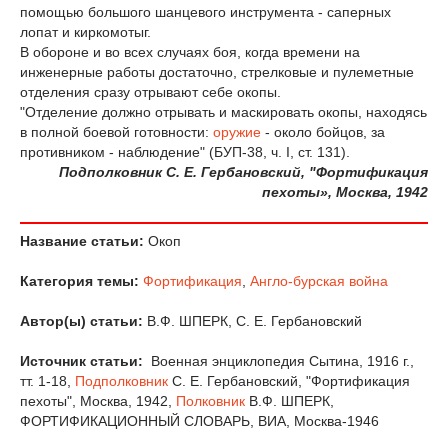
помощью большого шанцевого инструмента - саперных
лопат и киркомотыг.
В обороне и во всех случаях боя, когда времени на
инженерные работы достаточно, стрелковые и пулеметные
отделения сразу отрывают себе окопы.
"Отделение должно отрывать и маскировать окопы, находясь
в полной боевой готовности:
оружие
- около бойцов, за
противником - наблюдение" (БУП-38, ч. I, ст. 131).
Подполковник С. Е. Гербановский, "Фортификация
пехоты», Москва, 1942
Название статьи:
Окоп
Категория темы:
Фортификация
,
Англо-бурская война
Автор(ы) статьи:
В.Ф. ШПЕРК, С. Е. Гербановский
Источник статьи:
Военная энциклопедия Сытина, 1916 г.,
тт. 1-18,
Подполковник
С. Е. Гербановский, "Фортификация
пехоты", Москва, 1942,
Полковник
В.Ф. ШПЕРК,
ФОРТИФИКАЦИОННЫЙ СЛОВАРЬ, ВИА, Москва-1946