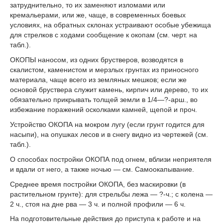
затруднительно, то их заменяют изломами или
кремальерами, или же, чаще, в современных боевых
условиях, на обратных склонах устраивают особые убежища
для стрелков с ходами сообщение к окопам (см. черт. на
табл.).
ОКОПЫ наносом, из одних брустверов, возводятся в
скалистом, каменистом и мерзлых грунтах из приносного
материала, чаще всего из земляных мешков; если же
основой бруствера служит камень, кирпич или дерево, то их
обязательно прикрывать толщей земли в 1/4—?-арш., во
избежание поражений осколками камней, щепой и проч.
Устройство ОКОПА на мокром лугу (если грунт годится для
насыпи), на опушках лесов и в снегу видно из чертежей (см.
табл.).
О способах постройки ОКОПА под огнем, вблизи неприятеля
и вдали от него, а также ночью — см. Самоокапывание.
Среднее время постройки ОКОПА, без маскировки (в
растительном грунте): для стрельбы лежа — ?-ч.; с колена —
2 ч., стоя на дне рва — 3 ч. и полной профили — 6 ч.
На подготовительные действия до приступа к работе и на