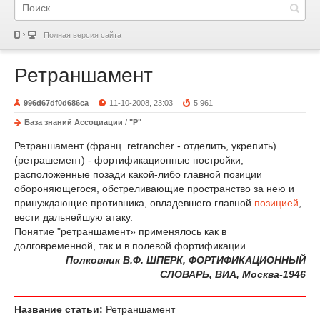
Полная версия сайта
Ретраншамент
996d67df0d686ca
11-10-2008, 23:03
5 961
База знаний Ассоциации
/
"Р"
Ретраншамент (франц. retrancher - отделить, укрепить)
(ретрашемент) - фортификационные постройки,
расположенные позади какой-либо главной позиции
обороняющегося, обстреливающие пространство за нею и
принуждающие противника, овладевшего главной
позицией
,
вести дальнейшую атаку.
Понятие "ретраншамент» применялось как в
долговременной, так и в полевой фортификации.
Полковник В.Ф. ШПЕРК, ФОРТИФИКАЦИОННЫЙ
СЛОВАРЬ, ВИА, Москва-1946
Название статьи:
Ретраншамент