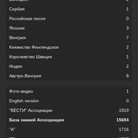
Сербия
1
Российская песня
0
Япония
3
Венгрия
7
Княжество Финляндское
2
Королевство Швеция
1
Индия
2
Австро-Венгрия
8
Фото-видео
1
English version
0
"ВЕСТИ" Ассоциации
1919
База знаний Ассоциации
15654
"А"
1716