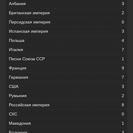
Албания
3
Британская империя
2
Персидская империя
0
Испанская империя
3
Польша
4
Италия
7
Песни Союза ССР
1
Франция
9
Германия
7
США
3
Румыния
2
Российская империя
8
СХС
0
Македония
1
Болгария
2