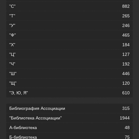
"С"
882
"Т"
265
"У"
246
"Ф"
465
"Х"
184
"Ц"
127
"Ч"
192
"Ш"
446
"Щ"
120
"Э, Ю, Я"
610
Библиография Ассоциации
315
"Библиотека Ассоциации"
1944
А-библиотека
48
Б-библиотека
75