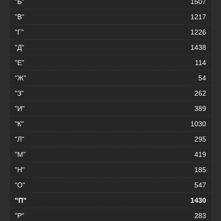
"Б"
1507
"В"
1217
"Г"
1226
"Д"
1438
"Е"
114
"Ж"
54
"З"
262
"И"
389
"К"
1030
"Л"
295
"М"
419
"Н"
185
"О"
547
"П"
1430
"Р"
283