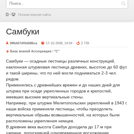
Полная версия сайта
Самбуки
996d67df0d686ca
17-10-2008, 14:04
2 739
База знаний Ассоциации
/
"С"
Самбуки — осадные лестницы различных конструкций,
наклонная штурмовая лестница древних, высотою до 60 фут.
и такой ширины, что по ней могли подниматься 2-3 чел.
рядом.
Применялись с древнейших времен и до наших дней для
штурма при осаде укрепленных городов и крепостей,
имевших высокие вертикальные стены.
Например, при штурме Мелитопольских укреплений в 1943 г.
наши войска применяли лестницы, чтобы преодолеть
вертикальные обрывы возвышенностей, на которых были
расположены укрепления немцев.
В древние века высота Самбук доходила до 17 м при
ширине, допускавшей одновременное восхождение