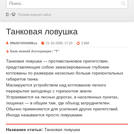
Полная версия сайта
Танковая ловушка
996d67df0d686ca
21-10-2008, 17:20
3 668
База знаний Ассоциации
/
"Т"
Танковая ловушка — противотанковое препятствие,
представляющее собою замаскированные глубокие
котлованы по размерам несколько больше горизонтальных
габаритов танка.
Маскируются устройством над котлованом легкого
перекрытия заподлицо с горизонтом земли.
Устраиваются на лесных дорогах, в населенных пунктах,
лощинах — в общем там, где объезд затруднителен.
Обычно применяются для усиления других препятствий.
Иногда называются просто ловушками.
Название статьи:
Танковая ловушка