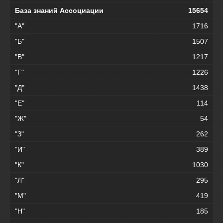
База знаний Ассоциации
15654
"А"
1716
"Б"
1507
"В"
1217
"Г"
1226
"Д"
1438
"Е"
114
"Ж"
54
"З"
262
"И"
389
"К"
1030
"Л"
295
"М"
419
"Н"
185