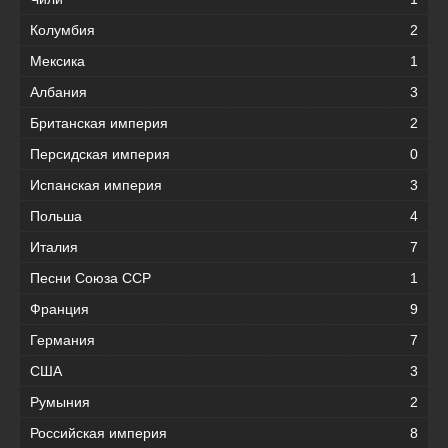
Колумбия
2
Мексика
1
Албания
3
Британская империя
2
Персидская империя
0
Испанская империя
3
Польша
4
Италия
7
Песни Союза ССР
1
Франция
9
Германия
7
США
3
Румыния
2
Российская империя
8