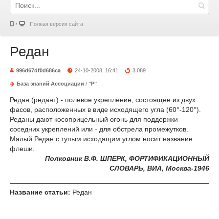
Полная версия сайта
Редан
996d67df0d686ca
24-10-2008, 16:41
3 089
База знаний Ассоциации
/
"Р"
Редан (редант) - полевое укрепление, состоящее из двух
фасов, расположенных в виде исходящего угла (60°-120°).
Реданы дают косоприцельный огонь для поддержки
соседних укреплений или - для обстрела промежутков.
Малый Редан с тупым исходящим углом носит название
флеши.
Полковник В.Ф. ШПЕРК, ФОРТИФИКАЦИОННЫЙ
СЛОВАРЬ, ВИА, Москва-1946
Название статьи:
Редан