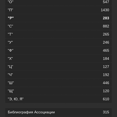
"О"
547
"П"
1430
"Р"
283
"С"
882
"Т"
265
"У"
246
"Ф"
465
"Х"
184
"Ц"
127
"Ч"
192
"Ш"
446
"Щ"
120
"Э, Ю, Я"
610
Библиография Ассоциации
315