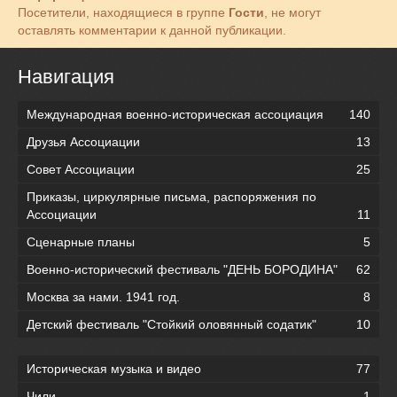
Посетители, находящиеся в группе
Гости
, не могут
оставлять комментарии к данной публикации.
Навигация
Международная военно-историческая ассоциация
140
Друзья Ассоциации
13
Совет Ассоциации
25
Приказы, циркулярные письма, распоряжения по
Ассоциации
11
Сценарные планы
5
Военно-исторический фестиваль "ДЕНЬ БОРОДИНА"
62
Москва за нами. 1941 год.
8
Детский фестиваль "Стойкий оловянный содатик"
10
Историческая музыка и видео
77
Чили
1