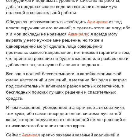
сотрудников и поднимать уровень и качество их работы,
дабы в пределах своего ведения выполнить максимум
полезной и созидательной работы.
Обидно за невозможность высвободить
Адмирала
из под
власти окруживших его влияний; я сделать этого не могу, ибо
я и мои доклады не нравимся
Адмиралу
; я всегда могу
вырвать у него нужное мне решение, но то же и
одновременно могут сделать лица совершенно
противоположного направления; нет никакой гарантии в том,
что принятое решение не будет отменено или разбавлено и
добавлено так, что лучше бы ничего не делать.
Все зло в полной бессистемности, в калейдоскопической
смене настроений и решений, в метании без руля и ветрил
под сомнительным влиянием разномастных советчиков, в
бесплодных поисках лучших решений и спасительных
средств.
И чем искреннее, убежденнее и энергичнее эти советчики,
тем хуже, ибо самая посредственная система лучше той
каши, которая получается от постоянной смене решений и
от извилистого болтания нашего курса.
Сейчас
Адмирал
крепко захвачен казачьей коалицией и