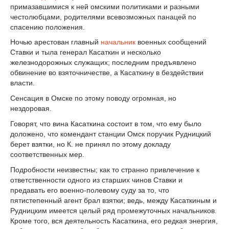
примазавшимися к ней омскими политиками и разными
честолюбцами, родителями всевозможных панацей по
спасению положения.
Ночью арестован главный
начальник
военных сообщений
Ставки и тыла генерал Касаткин и несколько
железнодорожных служащих; последним предъявлено
обвинение во взяточничестве, а Касаткину в бездействии
власти.
Сенсация в Омске по этому поводу огромная, но
нездоровая.
Говорят, что вина Касаткина состоит в том, что ему было
доложено, что комендант станции Омск поручик Рудницкий
берет взятки, но К. не принял по этому докладу
соответственных мер.
Подробности неизвестны; как то странно привлечение к
ответственности одного из старших чинов Ставки и
предавать его военно-полевому суду за то, что
пятистепенный агент брал взятки; ведь, между Касаткиным и
Рудницким имеется целый ряд промежуточных начальников.
Кроме того, вся деятельность Касаткина, его редкая энергия,