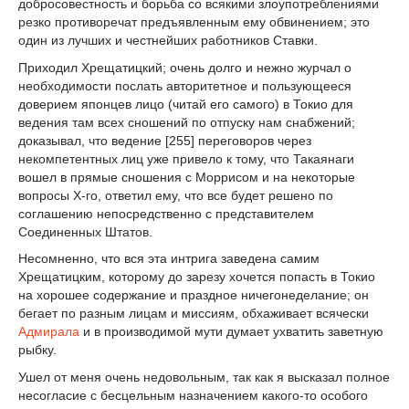
добросовестность и борьба со всякими злоупотреблениями
резко противоречат предъявленным ему обвинением; это
один из лучших и честнейших работников Ставки.
Приходил Хрещатицкий; очень долго и нежно журчал о
необходимости послать авторитетное и пользующееся
доверием японцев лицо (читай его самого) в Токио для
ведения там всех сношений по отпуску нам снабжений;
доказывал, что ведение [255] переговоров через
некомпетентных лиц уже привело к тому, что Такаянаги
вошел в прямые сношения с Моррисом и на некоторые
вопросы X-го, ответил ему, что все будет решено по
соглашению непосредственно с представителем
Соединенных Штатов.
Несомненно, что вся эта интрига заведена самим
Хрещатицким, которому до зарезу хочется попасть в Токио
на хорошее содержание и праздное ничегонеделание; он
бегает по разным лицам и миссиям, обхаживает всячески
Адмирала
и в производимой мути думает ухватить заветную
рыбку.
Ушел от меня очень недовольным, так как я высказал полное
несогласие с бесцельным назначением какого-то особого