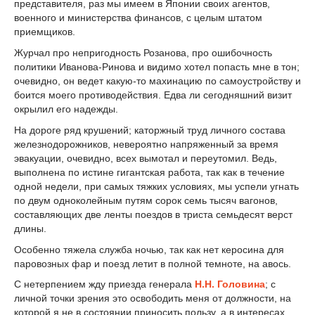
представителя, раз мы имеем в Японии своих агентов,
военного и министерства финансов, с целым штатом
приемщиков.
Журчал про непригодность Розанова, про ошибочность
политики Иванова-Ринова и видимо хотел попасть мне в тон;
очевидно, он ведет какую-то махинацию по самоустройству и
боится моего противодействия. Едва ли сегодняшний визит
окрылил его надежды.
На дороге ряд крушений; каторжный труд личного состава
железнодорожников, невероятно напряженный за время
эвакуации, очевидно, всех вымотал и переутомил. Ведь,
выполнена по истине гигантская работа, так как в течение
одной недели, при самых тяжких условиях, мы успели угнать
по двум одноколейным путям сорок семь тысяч вагонов,
составляющих две ленты поездов в триста семьдесят верст
длины.
Особенно тяжела служба ночью, так как нет керосина для
паровозных фар и поезд летит в полной темноте, на авось.
С нетерпением жду приезда генерала
Н.Н. Головина
; с
личной точки зрения это освободить меня от должности, на
которой я не в состоянии приносить пользу, а в интересах