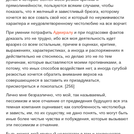
прямолинейности, пользуются всяким случаем, чтобы
показать, что я желчный и завистливый брюзга, которому
хочется во все совать свой нос и который по неуживчивости
характера и неудовлетворенному честолюбию на все ворчит.
При умении потрафить
Адмиралу
и при подтасовке фактов
доказать это не трудно, ибо вся моя деятельность идет
вразрез со всем остальным, причем в оценках, критике,
выражениях, характеристиках, а иногда и распоряжениях я
действительно не стесняюсь, но делаю это не по тем
причинам, которые выставляются моими противниками, а
потому, что иных способов воздействия нет, а иногда сугубой
резкостью хочется обратить внимание верхов на
совершающееся в заставить их призадуматься,
присмотреться и покопаться. [256]
Лично мне безразлично, что мой, так называемый,
пессимизм и мое отчаяние от предвидения будущего вся эта
темная компания оценивает, как озлобленность честолюбца
и зависть; им, по их существу, не дано понять, что могут быть
иные более чистые чувства и побуждения, которые вызывают
эти пессимизм и отчаяние.
Быть может, мой крупный недостаток в том и заключается,