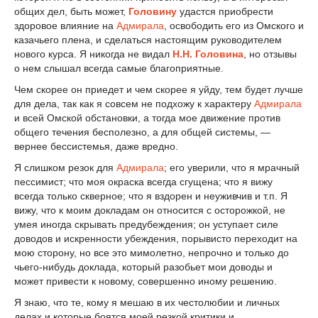
общих дел, быть может,
Головину
удастся приобрести
здоровое влияние на
Адмирала
, освободить его из Омского и
казачьего плена, и сделаться настоящим руководителем
нового курса. Я никогда не видал
Н.Н. Головина
, но отзывы
о нем слышал всегда самые благоприятные.
Чем скорее он приедет и чем скорее я уйду, тем будет лучше
для дела, так как я совсем не подхожу к характеру
Адмирала
и всей Омской обстановки, а тогда мое движение против
общего течения бесполезно, а для общей системы, —
вернее бессистемья, даже вредно.
Я слишком резок для
Адмирала
; его уверили, что я мрачный
пессимист; что моя окраска всегда сгущена; что я вижу
всегда только скверное; что я вздорен и неуживчив и т.п. Я
вижу, что к моим докладам он относится с осторожкой, не
умея иногда скрывать предубеждения; он уступает силе
доводов и искренности убеждения, порывисто переходит на
мою сторону, но все это мимолетно, непрочно и только до
чьего-нибудь доклада, который разобьет мои доводы и
может привести к новому, совершенно иному решению.
Я знаю, что те, кому я мешаю в их честолюбии и личных
делах и которые боятся моей резкой критики и