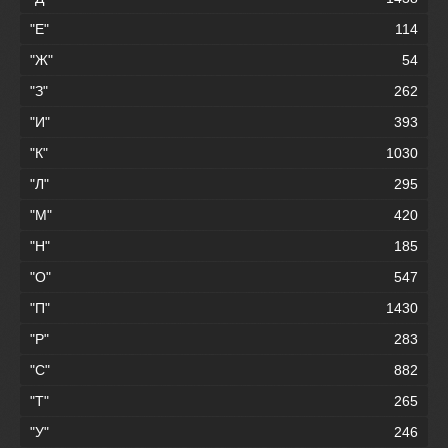
"Е"
114
"Ж"
54
"З"
262
"И"
393
"К"
1030
"Л"
295
"М"
420
"Н"
185
"О"
547
"П"
1430
"Р"
283
"С"
882
"Т"
265
"У"
246