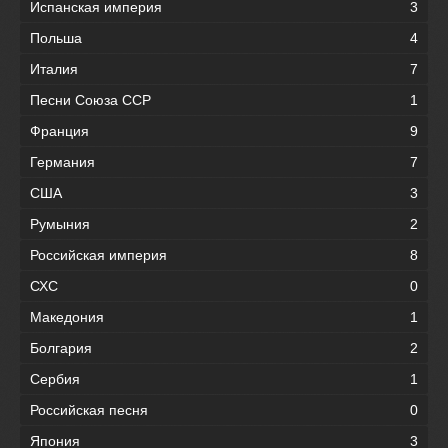
Испанская империя
3
Польша
4
Италия
7
Песни Союза ССР
1
Франция
9
Германия
7
США
3
Румыния
2
Российская империя
8
СХС
0
Македония
1
Болгария
2
Сербия
1
Российская песня
0
Япония
3