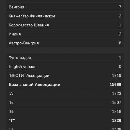
Венгрия
7
Княжество Финляндское
2
Королевство Швеция
1
Индия
2
Австро-Венгрия
8
Фото-видео
1
English version
0
"ВЕСТИ" Ассоциации
1919
База знаний Ассоциации
15666
"А"
1723
"Б"
1507
"В"
1218
"Г"
1226
"Д"
1438