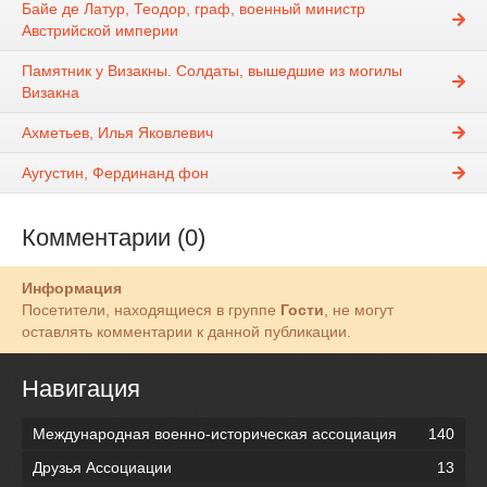
Байе де Латур, Теодор, граф, военный министр
Австрийской империи
Памятник у Визакны. Солдаты, вышедшие из могилы
Визакна
Ахметьев, Илья Яковлевич
Аугустин, Фердинанд фон
Комментарии (0)
Информация
Посетители, находящиеся в группе
Гости
, не могут
оставлять комментарии к данной публикации.
Навигация
Международная военно-историческая ассоциация
140
Друзья Ассоциации
13