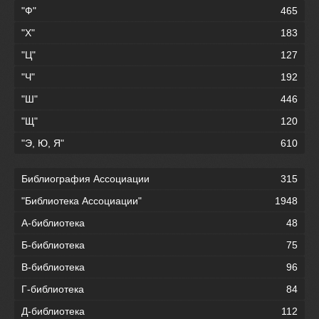
"Ф"
465
"Х"
183
"Ц"
127
"Ч"
192
"Ш"
446
"Щ"
120
"Э, Ю, Я"
610
Библиография Ассоциации
315
"Библиотека Ассоциации"
1948
А-библиотека
48
Б-библиотека
75
В-библиотека
96
Г-библиотека
84
Д-библиотека
112