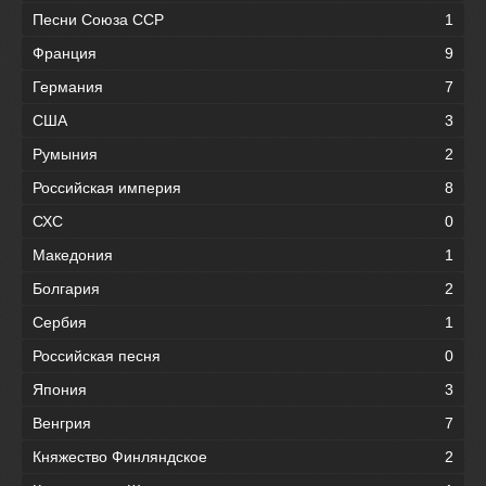
Песни Союза ССР
1
Франция
9
Германия
7
США
3
Румыния
2
Российская империя
8
СХС
0
Македония
1
Болгария
2
Сербия
1
Российская песня
0
Япония
3
Венгрия
7
Княжество Финляндское
2