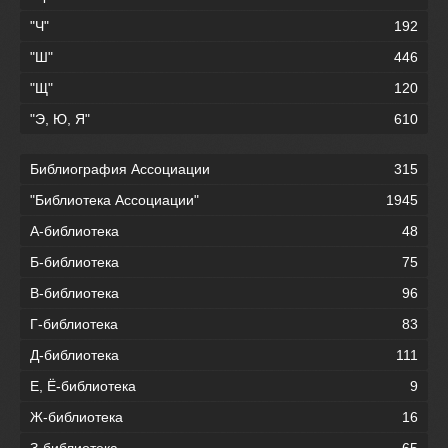
"Ч"
192
"Ш"
446
"Щ"
120
"Э, Ю, Я"
610
Библиография Ассоциации
315
"Библиотека Ассоциации"
1945
А-библиотека
48
Б-библиотека
75
В-библиотека
96
Г-библиотека
83
Д-библиотека
111
Е, Ё-библиотека
9
Ж-библиотека
16
З-библиотека
65