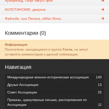
Ауэнфельд, Георг Август, фон
КОЛОТИНСКИЕ, дворяне
Файльбе, сын Пипана, аббат Ионы
Комментарии (0)
Информация
Посетители, находящиеся в группе
Гости
, не могут
оставлять комментарии к данной публикации.
Навигация
Международная военно-историческая ассоциация
140
Друзья Ассоциации
13
Совет Ассоциации
25
Приказы, циркулярные письма, распоряжения по
Ассоциации
11