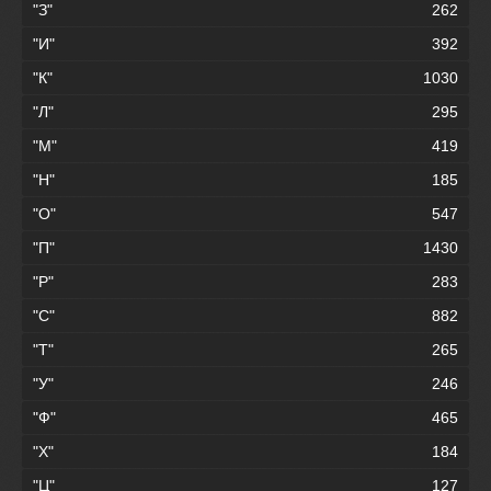
"З"
262
"И"
392
"К"
1030
"Л"
295
"М"
419
"Н"
185
"О"
547
"П"
1430
"Р"
283
"С"
882
"Т"
265
"У"
246
"Ф"
465
"Х"
184
"Ц"
127