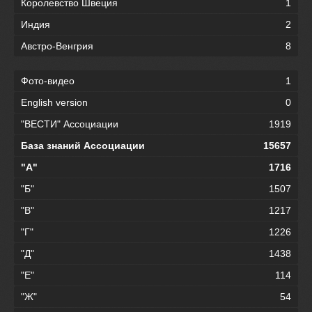
Королевство Швеция
1
Индия
2
Австро-Венгрия
8
Фото-видео
1
English version
0
"ВЕСТИ" Ассоциации
1919
База знаний Ассоциации
15657
"А"
1716
"Б"
1507
"В"
1217
"Г"
1226
"Д"
1438
"Е"
114
"Ж"
54