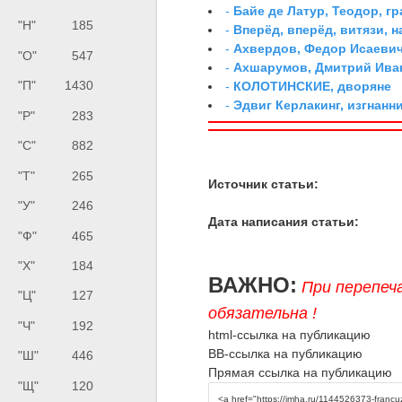
-
Байе де Латур, Теодор, 
"Н"
185
-
Вперёд, вперёд, витязи, н
-
Ахвердов, Федор Исаевич
"О"
547
-
Ахшарумов, Дмитрий Иван
"П"
1430
-
КОЛОТИНСКИЕ, дворяне
-
Эдвиг Керлакинг, изгнанн
"Р"
283
"С"
882
"Т"
265
Источник статьи:
"У"
246
Дата написания статьи:
"Ф"
465
"Х"
184
ВАЖНО:
При перепеч
"Ц"
127
обязательна !
"Ч"
192
html-ссылка на публикацию
BB-ссылка на публикацию
"Ш"
446
Прямая ссылка на публикацию
"Щ"
120