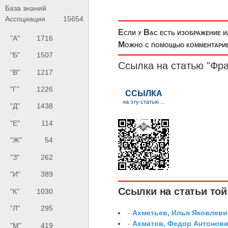
База знаний
Ассоциации
15654
Если у Вас есть изображение 
"А"
1716
Можно с помощью комментариев
"Б"
1507
Ссылка на статью "Фр
"В"
1217
"Г"
1226
"Д"
1438
"Е"
114
"Ж"
54
"З"
262
"И"
389
Ссылки на статьи той 
"К"
1030
"Л"
295
-
Ахметьев, Илья Яковлеви
-
Ахматов, Федор Антонович
"М"
419