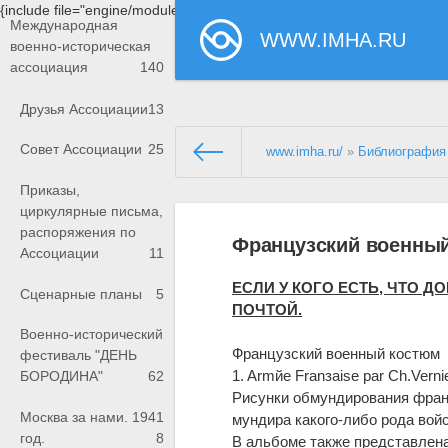
{include file="engine/modules/saperu/head.php"}
Международная
WWW.IMHA.RU
военно-историческая
ассоциация
140
Друзья Ассоциации
13
Совет Ассоциации
25
www.imha.ru/
»
Библиография
Приказы,
циркулярные письма,
распоряжения по
Французский военны
Ассоциации
11
ЕСЛИ У КОГО ЕСТЬ, ЧТО 
Сценарные планы
5
ПОЧТОЙ.
Военно-исторический
Французский военный костюм
фестиваль "ДЕНЬ
1. Armйe Franзaise par Ch.Vernie
БОРОДИНА"
62
Рисунки обмундирования франц
Москва за нами. 1941
мундира какого-либо рода вой
год.
8
В альбоме также представлен