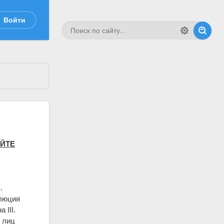
Войти
АЙТЕ
.
олюция
 III.
 лиц