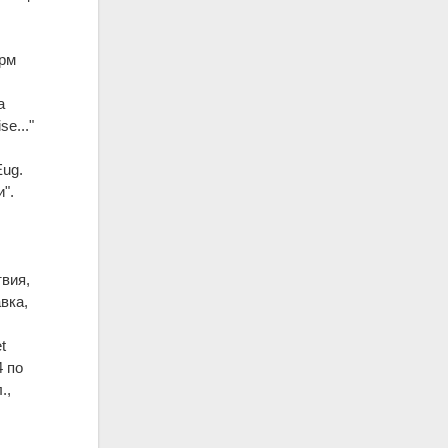
орм
а
e..."
Eug.
".
твия,
вка,
t
4 по
.,