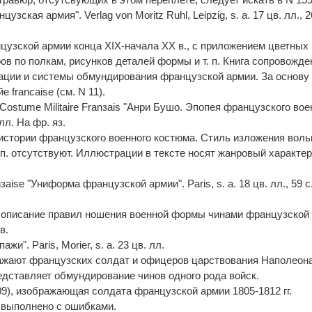
узская армия". Verlag von Moritz Ruhl, Leipzig, s. a. 17 цв. лл., 2
узской армии конца XIX-начала XX в., с приложением цветных
в по полкам, рисунков деталей формы и т. п. Книга сопровожде
ации и системы обмундирования французской армии. За основу 
e francaise (см. N 11).
 Costume Militaire Franзais "Анри Бушо. Эпопея французского вое
илл. На фр. яз.
стории французского военного костюма. Стиль изложения воль
 п. отсутствуют. Иллюстрации в тексте носят жанровый характер
nзaise "Униформа французской армии". Paris, s. a. 18 цв. лл., 59 с
описание правил ношения военной формы чинами французской
в.
ажи". Paris, Morier, s. a. 23 цв. лл.
жают французских солдат и офицеров царствования Наполеона 
едставляет обмундирование чинов одного рода войск.
09), изображающая солдата французской армии 1805-1812 гг.
выполнено с ошибками.