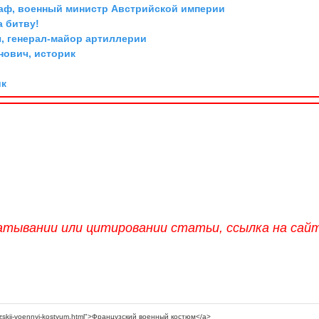
граф, военный министр Австрийской империи
а битву!
, генерал-майор артиллерии
ович, историк
ик
атывании или цитировании статьи, ссылка на сай