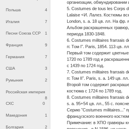
организации, обмундировании 
5. Costumes de tous les Corps de 
Польша
4
Lalaise <И. Лалез. Костюмы вс
London, s. a. 18 цв. лл. На фр. я
Италия
7
Альбом раскрашенных гравюр,
Песни Союза ССР
1
периода 1830-1848.
6. Costumes militaires franзai
Франция
9
гг. Tом I". Paris, 1854. 113 цв.
Первый том содержит цветные
Германия
7
1720 по 1789 год и раскрашен
с 1439 по 1724 год.
США
3
7. Costumes militaires franзai
гг. Том II". Paris, s. a. 149 цв.
Румыния
2
Второй том содержит раскраш
костюма с 1724 по 1789 год.
Российская империя
8. Costumes militaires franзais
8
s. a. 95+54 цв. лл., 55 с. поясн
СХС
0
Серию "Costumes militaires..
Македония
1
французского военного костюма
Примечание: в ХПО гравюры кн
Болгария
2
пояснения - в N 1596, но част