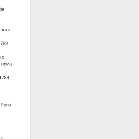
ite
флота
1789
 с
стюма
 1789
Paris,
4.