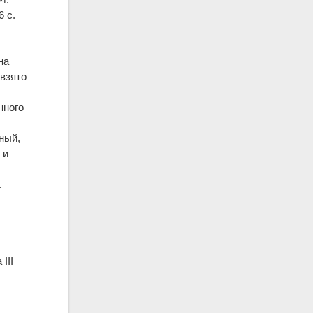
6 с.
на
взято
нного
ный,
 и
.
III