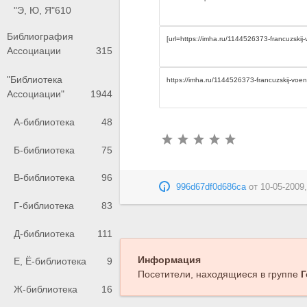
"Э, Ю, Я"
610
Библиография
Ассоциации
315
"Библиотека
Ассоциации"
1944
А-библиотека
48
Б-библиотека
75
В-библиотека
96
996d67df0d686ca
от
10-05-2009,
Г-библиотека
83
Д-библиотека
111
Информация
Е, Ё-библиотека
9
Посетители, находящиеся в группе
Г
Ж-библиотека
16