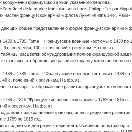
и вооружении французской армии указанного периода.
l'armйe et de la marine franзaise sous Louis Philippe 1er par Hippol
ех частей французской армии и флота Луи-Филиппа 1-го". Paris-
з.
 дающих общее представление о форме французской армии и 
s de 1439 а 1789. Tome I "Французские военные костюмы с 1439 по 
 лл., 6 с. введения, 100 с. пояснений к рисункам. На фр. яз.
 таблицы расцветки обмундирования полков французской армии
ные гравюры, отображающие развитие французского военного ко
s de 1439 а 1789. Tome II "Французские военные костюмы с 1439 по
 лл., 48 с. пояснений к рисункам. На фр. яз.
енные гравюры, отображающие развитие французского военного
 de 1789 а 1815 "Французские военные костюмы с 1789 по 1815 гг.". 
ений к рисункам. На фр. яз.
." продолжают раскрашенные гравюры, иллюстрирующие развитие
 с 1789 по 1815 год.
иги подшиты в два разных переплета. Основной блок гравюр и
ь гравюр, отсутсвующих в этом переплете, следует искать в N 159