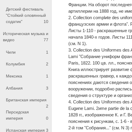
Франции. На оборот последнег
Детский фестиваль
артиллерии на 1888 год, не и
"Стойкий оловянный
2. Collection complиte des unif
содатик"
10
французских армии и флота". Par
Листы 1-110 - раскрашенные 
Историческая музыка и
начала 1840-х годов. Листы 111
видео
77
(см. N 1).
3. Collection des Uniformes des
Чили
1
Lami "Собрание униформ францу
Paris, 1822. 100 цв. лл., поясне
Колумбия
2
Книга иллюстрирует развитие 
раскрашенных гравюр, к каждо
Мексика
1
пояснениях даются сведения о
Албания
3
вооружении, подробно расписы
сведения о структуре и органи
Британская империя
4. Collection des Uniformes des 
2
Eugиne Lami. 2иme partie de la
Персидская
1828 гг., изображенное К. и Г. 
империя
0
пояснения к рисункам, c. 1-6 - 
2-й том "Собрания..." (см. N 
Испанская империя
3