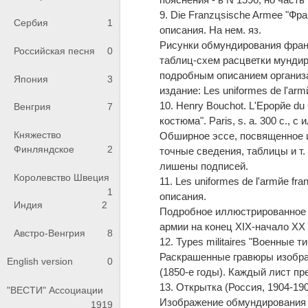
9. Die Franzцsische Armee "Франц
Сербия
1
описания. На нем. яз.
Рисунки обмундирования франц
Российская песня
0
таблиц-схем расцветки мундиро
подробным описанием организ
Япония
3
издание: Les uniformes de l'armй
10. Henry Bouchot. L'Epopйe du
Венгрия
7
костюма". Paris, s. a. 300 с., с 
Княжество
Обширное эссе, посвященное и
Финляндское
2
точные сведения, таблицы и т.
лишены подписей.
Королевство Швеция
11. Les uniformes de l'armйe fra
1
описания.
Индия
2
Подробное иллюстрированное 
армии на конец XIX-начало XX 
Австро-Венгрия
8
12. Types militaires "Военные тип
Раскрашенные гравюры изобра
English version
0
(1850-е годы). Каждый лист пр
13. Открытка (Россия, 1904-19
"ВЕСТИ" Ассоциации
Изображение обмундирования 
1919