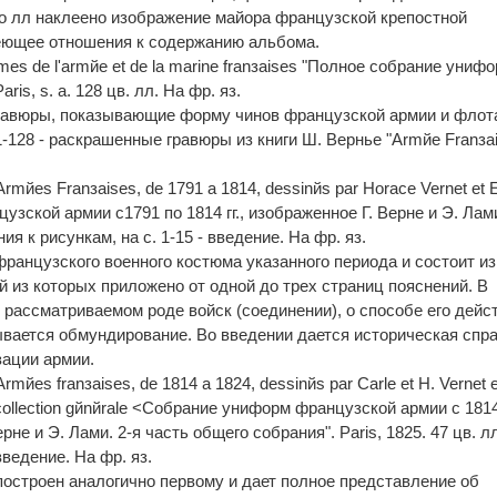
о лл наклеено изображение майора французской крепостной
меющее отношения к содержанию альбома.
ormes de l'armйe et de la marine franзaises "Полное собрание униф
is, s. a. 128 цв. лл. На фр. яз.
гравюры, показывающие форму чинов французской армии и флот
-128 - раскрашенные гравюры из книги Ш. Вернье "Armйe Franзais
 Armйes Franзaises, de 1791 а 1814, dessinйs par Horace Vernet et 
зской армии с1791 по 1814 гг., изображенное Г. Верне и Э. Лами
ния к рисункам, на c. 1-15 - введение. На фр. яз.
французского военного костюма указанного периода и состоит из
й из которых приложено от одной до трех страниц пояснений. В
 рассматриваемом роде войск (соединении), о способе его дейс
вается обмундирование. Во введении дается историческая спра
зации армии.
Armйes franзaises, de 1814 а 1824, dessinйs par Carle et H. Vernet e
 collection gйnйrale <Собрание униформ французской армии с 181
Верне и Э. Лами. 2-я часть общего собрания". Paris, 1825. 47 цв. лл
введение. На фр. яз.
3) построен аналогично первому и дает полное представление об