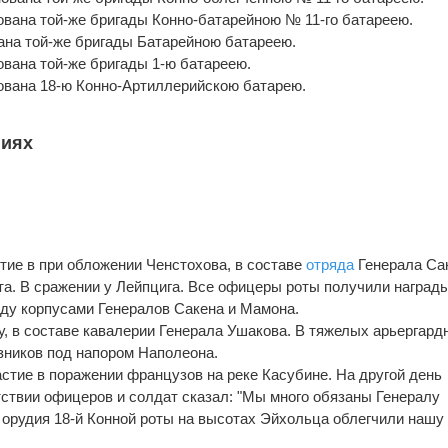
нована той-же бригады Конно-батарейною № 11-го батареею.
вана той-же бригады Батарейною батареею.
нована той-же бригады 1-ю батареею.
енована 18-ю Конно-Артиллерийскою батарею.
ниях
тие в при обложении Ченстохова, в составе
отряда
Генерала Са
густа. В сражении у Лейпцига. Все офицеры роты получили награды
жду корпусами Генералов Сакена и Мамона.
ау, в составе кавалерии Генерала Ушакова. В тяжелых арьергард
зников под напором Наполеона.
астие в поражении французов на реке Касубине. На другой день
ствии офицеров и солдат сказал: "Мы много обязаны Генералу
е орудия 18-й Конной роты на высотах Эйхольца облегчили нашу