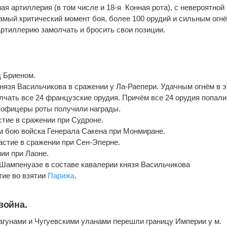
ая артиллерия (в том числе и 18-я Конная рота), с невероятной
амый критический момент боя, более 100 орудий и сильным огн
ртиллерию замолчать и бросить свои позиции.
д Бриеном.
князя Васильчикова в сражении у Ла-Раепери. Удачным огнём в 
лчать все 24 французские орудия. Причём все 24 орудия попали
е офицеры роты получили награды.
стие в сражении при Судроне.
м бою войска Генерала Сакена при Монмиране.
астие в сражении при Сен-Эперне.
нии при Лаоне.
 Шампенуазе в составе кавалерии князя Васильчикова
тие во взятии
Парижа
.
война.
агунами и Чугуевскими уланами перешли границу Империи у м.