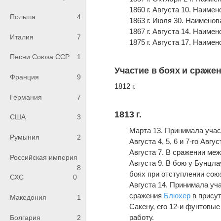
1860 г. Августа 10. Наиме
Польша
4
1863 г. Июля 30. Наимено
1867 г. Августа 14. Наиме
Италия
7
1875 г. Августа 17. Наим
Песни Союза ССР
1
Участие в боях и сраже
Франция
9
1812 г.
Германия
7
1813 г.
США
3
Марта 13. Принимала учас
Румыния
2
Августа 4, 5, 6 и 7-го Ав
Августа 7. В сражении ме
Российская империя
Августа 9. В бою у Бунцл
8
боях при отступлении сою
СХС
0
Августа 14. Принимала уч
сражения
Блюхер
в присут
Македония
1
Сакену, его 12-и фунтовы
работу.
Болгария
2