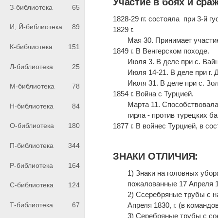
Участие в боях и сра
З-библиотека
65
1828-29 гг. состояла при 3-й 
И, Й-библиотека
89
1829 г.
Мая 30. Принимает участи
К-библиотека
151
1849 г. В Венгерском походе.
Июля 3. В деле при с. Ва
Л-библиотека
25
Июля 14-21. В деле при г. 
Июля 31. В деле при с. Зо
М-библиотека
78
1854 г. Война с Турцией.
Марта 11. Способствовала
Н-библиотека
84
гирла - против турецких ба
1877 г. В войнес Турцией, в со
О-библиотека
180
П-библиотека
344
ЗНАКИ ОТЛИЧИЯ:
Р-библиотека
164
1) Знаки на головных убор
пожалованные 17 Апреля 1
С-библиотека
124
2) Ссеребряные трубы с 
Т-библиотека
67
Апреля 1830, г. (в команд
3) Серебряные трубы с с