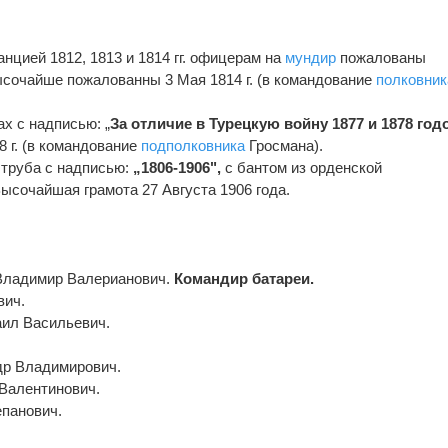
анцией 1812, 1813 и 1814 гг. офицерам на
мундир
пожалованы
сочайше пожалованны 3 Мая 1814 г. (в командование
полковник
ах с надписью: „
За отличие в Турецкую войну 1877 и 1878 год
 г. (в командование
подполковника
Гросмана).
труба с надписью:
„1806-1906",
с бантом из орденской
ысочайшая грамота 27 Августа 1906 года.
Владимир Валерианович.
Командир батареи.
вич.
аил Васильевич.
др Владимирович.
Валентинович.
панович.