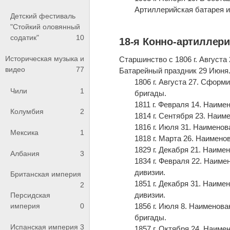
Артиллерийская батарея и
Детский фестиваль
"Стойкий оловянный
содатик"
10
18-я Конно-артиллери
Историческая музыка и
Старшинство с 1806 г. Августа 
видео
77
Батарейный праздник 29 Июня
1806 г. Августа 27. Сформ
Чили
1
бригады.
1811 г. Февраля 14. Наим
Колумбия
2
1814 г. Сентября 23. Наим
1816 г. Июля 31. Наименов
Мексика
1
1818 г. Марта 26. Наимено
1829 г. Декабря 21. Наим
Албания
3
1834 г. Февраля 22. Наим
дивизии.
Британская империя
1851 г. Декабря 31. Наим
2
дивизии.
Персидская
1856 г. Июля 8. Наименов
империя
0
бригады.
Испанская империя
3
1857 г. Октября 24. Наим