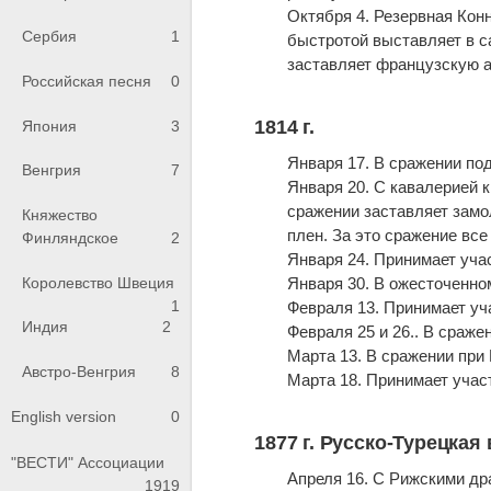
Октября 4. Резервная Конн
Сербия
1
быстротой выставляет в с
заставляет французскую а
Российская песня
0
1814 г.
Япония
3
Января 17. В сражении по
Венгрия
7
Января 20. С кавалерией 
сражении заставляет замо
Княжество
плен. За это сражение вс
Финляндское
2
Января 24. Принимает уча
Королевство Швеция
Января 30. В ожесточенно
1
Февраля 13. Принимает уч
Индия
2
Февраля 25 и 26.. В сраже
Марта 13. В сражении при
Австро-Венгрия
8
Марта 18. Принимает учас
English version
0
1877 г. Русско-Турецкая 
"ВЕСТИ" Ассоциации
Апреля 16. С Рижскими др
1919