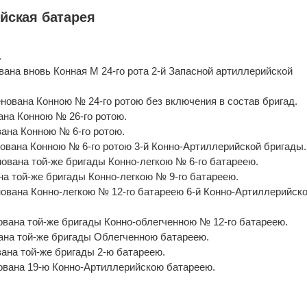
йская батарея
.
.
вана вновь Конная М 24-го рота 2-й Запасной артиллерийской
енована Конною № 24-го ротою без включения в состав бригад.
ана Конною № 26-го ротою.
вана Конною № 6-го ротою.
енована Конною № 6-го ротою 3-й Конно-Артиллерийской бригады.
нована той-же бригады Конно-легкою № 6-го батареею.
на той-же бригады Конно-легкою № 9-го батареею.
енована Конно-легкою № 12-го батареею 6-й Конно-Артиллерийск
нована той-же бригады Конно-облегченною № 12-го батареею.
вана той-же бригады Облегченною батареею.
вана той-же бригады 2-ю батареею.
енована 19-ю Конно-Артиллерийскою батареею.