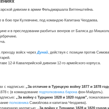
жениях
гусарской дивизии в армии Фельдмаршала Витгенштейна.
е в бою при Кулевчине, под командою Капитана Чеодаева.
йцине и в преследовании разбитых венгров от Баляса до Мишкол
Дебречине.
лча.
 преходу войск через
Дунай
, действуя с позиции против Симов
тарей.
ставе 12-й Кавалерийской дивизии 12-го армейского корпуса.
ах с надписью:
„За отличие в Турецкую войну 1877 и 1878 год
878 г. (в командование
подполковника
барона
фон-Майдель).
надписью:
„За войну с Турциею 1828 и 1820 годов",
пожалованн
ование
полковника
Самойлова и капитана Чеодаева).
оединенною надписью:
„За войну с Турциею 1828 и 1820 годов и