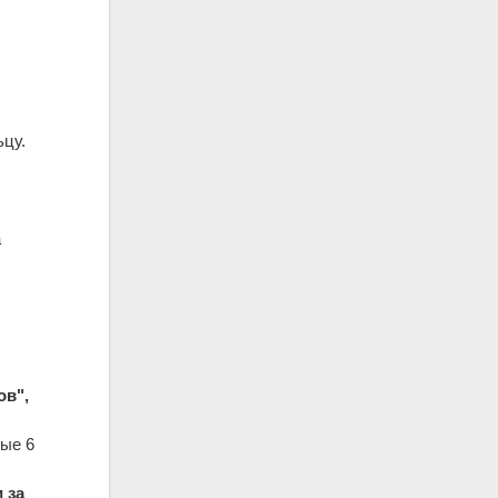
ьцу.
а
ов",
ые 6
 за