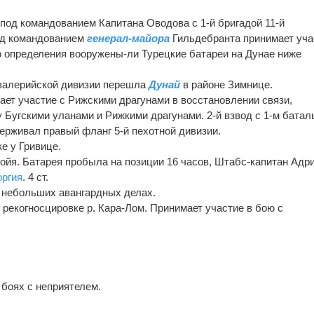
 под командованием Капитана Оводова с 1-й бригадой 11-й
од командованием
генерал-майора
Гильдебранта принимает уча
ю определения вооружены-ли Турецкие батареи на Дунае ниже
авалерийской дивизии перешла
Дунай
в районе Зимнице.
мает участие с Рижскими драгунами в восстановлении связи,
 Бугскими уланами и Рижкими драгунами. 2-й взвод с 1-м бата
рживал правый фланг 5-й пехотной дивизии.
е у Гривице.
иойя. Батарея пробыла на позиции 16 часов, Штабс-капитан Адр
оргия
. 4 ст.
В небольших авангардных делах.
 рекогносцировке р. Кара-Лом. Принимает участие в бою с
 боях с неприятелем.