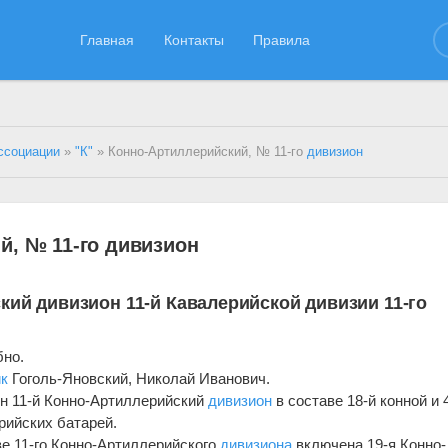
Главная
Контакты
Правила
ссоциации
»
"К"
» Конно-Артиллерийский, № 11-го
дивизион
й, № 11-го дивизион
кий дивизион 11-й Кавалерийской дивизии 11-го
бно.
к
Гоголь-Яновский, Николай Иванович.
ен 11-й Конно-Артиллерийский
дивизион
в составе 18-й конной и 
рийских батарей.
аве 11-го Конно-Артиллерийского
дивизиона
включена 19-я Конно-