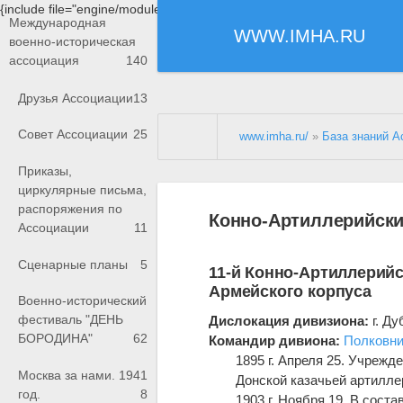
{include file="engine/modules/saperu/head.php"}
Международная
WWW.IMHA.RU
военно-историческая
ассоциация
140
Друзья Ассоциации
13
Совет Ассоциации
25
www.imha.ru/
»
База знаний А
Приказы,
циркулярные письма,
распоряжения по
Конно-Артиллерийски
Ассоциации
11
Сценарные планы
5
11-й Конно-Артиллерийс
Армейского корпуса
Военно-исторический
фестиваль "ДЕНЬ
Дислокация дивизиона:
г. Ду
БОРОДИНА"
62
Командир дивиона:
Полковни
1895 г. Апреля 25. Учрежд
Москва за нами. 1941
Донской казачьей артилле
год.
8
1903 г. Ноября 19. В сост