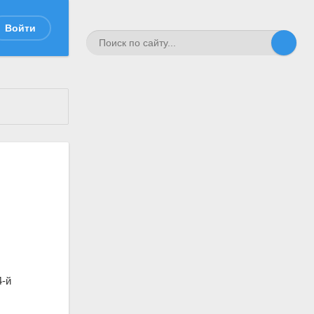
Войти
4-й