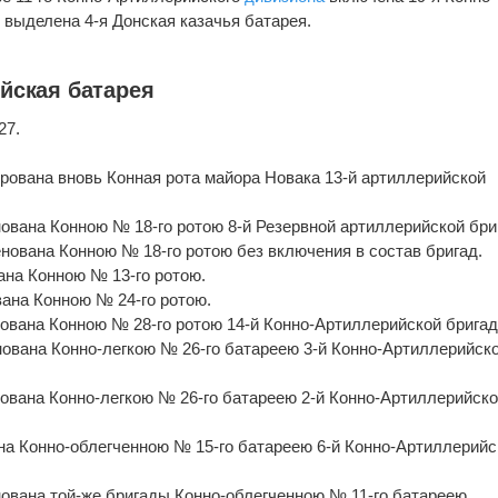
 выделена 4-я Донская казачья батарея.
йская батарея
27.
.
ирована вновь Конная рота майора Новака 13-й артиллерийской
енована Конною № 18-го ротою 8-й Резервной артиллерийской бри
енована Конною № 18-го ротою без включения в состав бригад.
ана Конною № 13-го ротою.
вана Конною № 24-го ротою.
енована Конною № 28-го ротою 14-й Конно-Артиллерийской брига
енована Конно-легкою № 26-го батареею 3-й Конно-Артиллерийск
енована Конно-легкою № 26-го батареею 2-й Конно-Артиллерийск
ана Конно-облегченною № 15-го батареею 6-й Конно-Артиллерийс
енована той-же бригады Конно-облегченною № 11-го батареею.