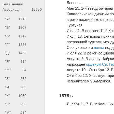
Леонова.
База знаний
Мая 29. 1-й взвод батареи
Ассоциации
15650
Кавалерийской дивизии п
"А"
1716
в рекогносцировке с цель
Туртукая.
"Б"
1507
Июля 1. В составе 11-й К
"В"
1217
Июля 18. 1-й взвод прини
прерванной турками между
"Г"
1226
Серпуховского
полка
подде
Июля 22. В рекогносцировк
"Д"
1438
Августа 9. В деле у Чайрк
"Е"
114
награжден
орденом Св. Ге
Августа 10 - Октября 12. 
"Ж"
54
Октября 12. Участвует при
"З"
262
неприятелем у Адаркиоя.
"И"
389
1878 г.
"К"
1030
Января 1-17. В небольших
"Л"
295
"М"
419