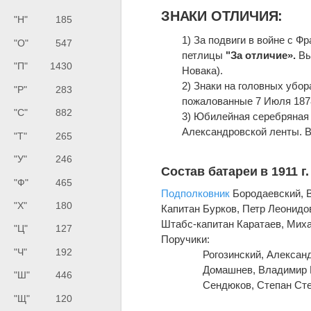
ЗНАКИ ОТЛИЧИЯ:
"Н"
185
1) За подвиги в войне с Фр
"О"
547
петлицы
"За отличие».
Вы
"П"
1430
Новака).
2) Знаки на головных убор
"Р"
283
пожалованные 7 Июля 1878
"С"
882
3) Юбилейная серебряная 
Александровской ленты. В
"Т"
265
"У"
246
Состав батареи в 1911 г.
"Ф"
465
Подполковник
Бородаевский, 
"Х"
180
Капитан Бурков, Петр Леонидо
Штабс-капитан Каратаев, Мих
"Ц"
127
Поручики:
"Ч"
192
Рогозинский, Алексан
Домашнев, Владимир 
"Ш"
446
Сендюков, Степан Сте
"Щ"
120