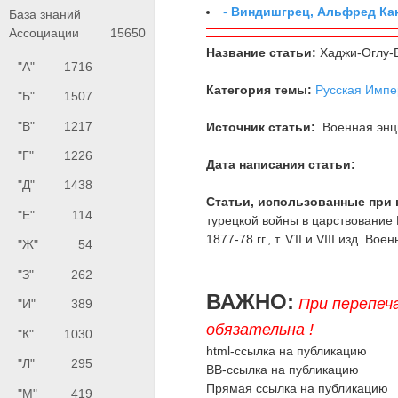
-
Виндишгрец, Альфред Кан
База знаний
Ассоциации
15650
Название статьи:
Хаджи-Оглу-Б
"А"
1716
Категория темы:
Русская Импе
"Б"
1507
"В"
1217
Источник статьи:
Военная энци
"Г"
1226
Дата написания статьи:
"Д"
1438
Статьи, использованные при 
"Е"
114
турецкой войны в царствовани
1877-78 гг., т. ѴII и VIII изд. Во
"Ж"
54
"З"
262
ВАЖНО:
При перепеч
"И"
389
обязательна !
"К"
1030
html-ссылка на публикацию
"Л"
295
BB-ссылка на публикацию
Прямая ссылка на публикацию
"М"
419