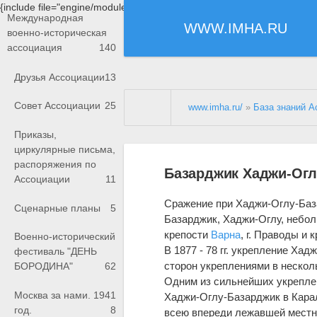
{include file="engine/modules/saperu/head.php"}
Международная
WWW.IMHA.RU
военно-историческая
ассоциация
140
Друзья Ассоциации
13
Совет Ассоциации
25
www.imha.ru/
»
База знаний А
Приказы,
циркулярные письма,
распоряжения по
Базарджик Хаджи-Огл
Ассоциации
11
Сражение при Хаджи-Оглу-Ба
Сценарные планы
5
Базарджик, Хаджи-Оглу, небол
крепости
Варна
, г. Праводы и
Военно-исторический
В 1877 - 78 гг. укрепление Ха
фестиваль "ДЕНЬ
сторон укреплениями в несколь
БОРОДИНА"
62
Одним из сильнейших укреплен
Москва за нами. 1941
Хаджи-Оглу-Базарджик в Карал
год.
8
всею впереди лежавшей местно