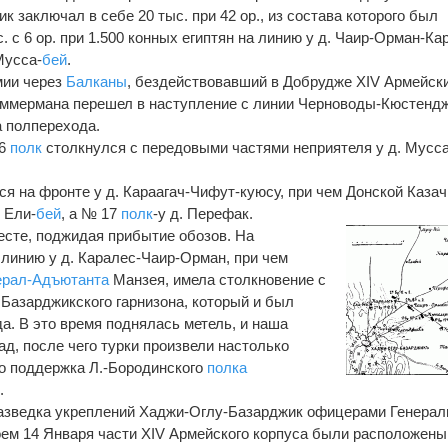
 заключал в себе 20 тыс. при 42 ор., из состава которого был
. с 6 ор. при 1.500 конных египтян на линию у д. Чаир-Орман-Ка
Мусса-
бей
.
мии через
Балканы
, бездействовавший в Добрудже XIV Армейск
ммермана перешел в наступление с линии Черноводы-Кюстендж
 полперехода.
16
полк
столкнулся с передовыми частями неприятеля у д. Мусса
ся на фронте у д. Караагач-Чифут-куюсу, при чем Донской Каза
 Ели-
бей
, а № 17
полк
-у д. Перефак.
месте, поджидая прибытие обозов. На
линию у д. Каралес-Чаир-Орман, при чем
ерал-Адъютанта
Манзея, имела столкновение с
Базарджикского гарнизона, который и был
да. В это время поднялась метель, и наша
д, после чего турки произвели настолько
ко поддержка Л.-Бородинского
полка
.
разведка укреплений Хаджи-Оглу-Базарджик офицерами Генерал
ем 14 Января части XIV Армейского корпуса были расположены: