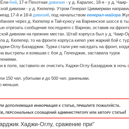
 Ели-
бей
, 17-я Пехотная
дивизия
- у д. Каралес, 18-я - у д. Чаир-
ской дивизии - у д. Кюпелер. Утром Генерал Циммерман направи
игад 17-й и 18-й
дивизий
, под начальством
генерал-майора
Жук
Манзея через д. Кюпелер и Тай-куюсу на Варнинское шоссе в т
ю отрезать сообщение последнего с Варною, оставив на фронт
ской дивизии на прежних местах. Штаб корпуса был у д. Чаир-О
ла д. Кюпелер, то на фронте корпуса кипел уже жаркий бой с ту
джи-Оглу-Базарджик. Турки стали уже наседать на фронт, когд
на выстрелы и взявшая с боя д. Геленджик, заставила турок
лениями.
и в поле, заставило их очистить Хаджи-Оглу-Базарджик в ночь 
ли 150 чел. убитыми и до 500 чел. ранеными.
о меньше.
или дополняющая информация к статье, пришлите пожалуйста.
, персональных сообщений администратору или автору статьи!
арджик Хаджи-Оглу, сражение при"