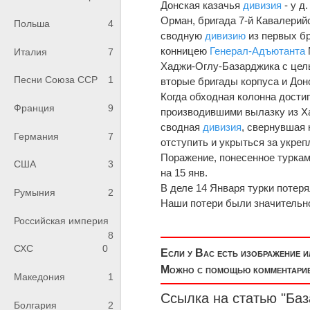
Донская казачья
дивизия
- у д.
Орман, бригада 7-й Кавалерий
Польша
4
сводную
дивизию
из первых бр
конницею
Генерал-Адъютанта
Италия
7
Хаджи-Оглу-Базарджика с цель
Песни Союза ССР
1
вторые бригады корпуса и Дон
Когда обходная колонна достиг
Франция
9
производившими вылазку из Ха
сводная
дивизия
, свернувшая 
Германия
7
отступить и укрыться за укреп
Поражение, понесенное туркам
США
3
на 15 янв.
В деле 14 Января турки потеря
Румыния
2
Наши потери были значительн
Российская империя
8
СХС
0
Если у Вас есть изображение 
Можно с помощью комментариев
Македония
1
Ссылка на статью "Баз
Болгария
2