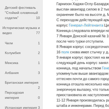
Гарнизон Хаджи-Оглу-Базарджик
Детский фестиваль
выслан авангард силою в 2 тыс
"Стойкий оловянный
охранение было на высоте д. 
содатик"
10
С переходом действующей ар
корпус
Генерал-Лейтенанта
Ци
Историческая музыка и
Конница следовала впереди на
видео
77
7 Января Донской казачий № 
после чего турки отступили.
Чили
1
8 Января корпус сосредоточил
16
полк
снова имел стычку у д.
Колумбия
2
9 января корпус простоял на 
следующий день корпус занял 
Мексика
1
конница, под начальством
Ген
Албания
3
упомянутым выше авангардом 
оттеснен почти до самого горо
Британская империя
конница отошла несколько наза
2
энергичную вылазку, что толь
Персидская
приостановила их наступление
империя
0
11-12 Января производилась 
штаба и инженерами. Перед бо
Испанская империя
3