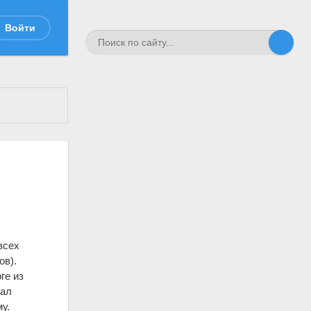
Войти
всех
ов).
ге из
вал
у.