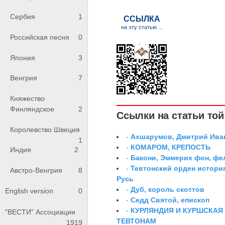
Сербия
1
Российская песня
0
Япония
3
Венгрия
7
Княжество
Финляндское
2
Ссылки на статьи той 
Королевство Швеция
-
Ахшарумов, Дмитрий Иван
1
-
КОМАРОМ, КРЕПОСТЬ
Индия
2
-
Бакони, Эммерих фон, ф
-
Тевтонский орден истори
Австро-Венгрия
8
Русь
-
Дуб, король скоттов
English version
0
-
Седд Святой, епископ
-
КУРЛЯНДИЯ И КУРШСКАЯ
"ВЕСТИ" Ассоциации
ТЕВТОНАМ
1919