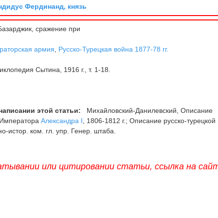
дидус Фердинанд, князь
азарджик, сражение при
раторская армия
,
Русско-Турецкая война 1877-78 гг.
клопедия Сытина, 1916 г., т. 1-18.
написании этой статьи:
Михайловский-Данилевский, Описание
е Императора
Александра I
, 1806-1812 г.; Описание русско-турецкой
енно-истор. ком. гл. упр. Генер. штаба.
атывании или цитировании статьи, ссылка на сай