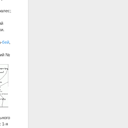
ралес;
ий
и.
-
бей
,
чий №
ьного
 1-я