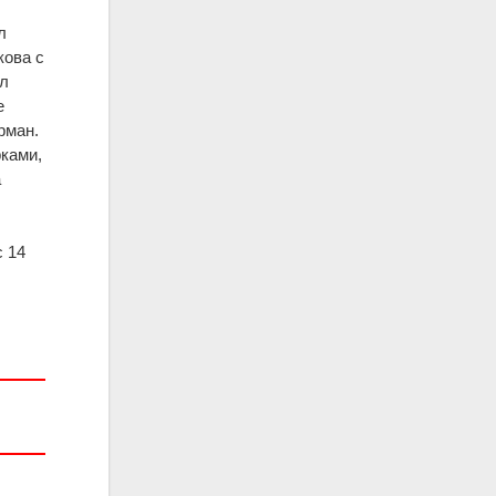
л
ова с
ыл
е
рман.
рками,
а
с 14