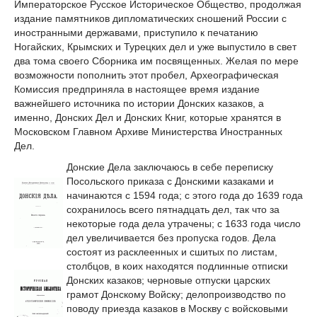
Императорское Русское Историческое Общество, продолжая
издание памятников дипломатических сношений России с
иностранными державами, приступило к печатанию
Ногайских, Крымских и Турецких дел и уже выпустило в свет
два тома своего Сборника им посвященных. Желая по мере
возможности пополнить этот пробел, Археографическая
Комиссия предприняла в настоящее время издание
важнейшего источника по истории Донских казаков, а
именно, Донских Дел и Донских Книг, которые хранятся в
Московском Главном Архиве Министерства Иностранных
Дел.
Донские Дела заключаюсь в себе переписку
Посольского приказа с Донскими казаками и
начинаются с 1594 года; с этого года до 1639 года
сохранилось всего пятнадцать дел, так что за
некоторые года дела утрачены; с 1633 года число
дел увеличивается без пропуска годов. Дела
состоят из расклеенных и сшитых по листам,
столбцов, в коих находятся подлинные отписки
Донских казаков; черновые отпуски царских
грамот Донскому Войску; делопроизводство по
поводу приезда казаков в Москву с войсковыми