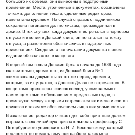
большого их объема, они вынесены в подстрочный
примечания. Места, утраченные в документах, обозначены
точками; дополнения текста, сделанные редактором,
напечатаны курсивом. На случай справок с подлинником
сохранена пагинация дел по листам, произведенная в
архиве. В тех случаях, когда документ встречался в черновом
отпуске и в копии в Донской книге, он печатался по тексту
отпуска, а разночтения обозначались в подстрочных
примечаниях. Сведение о напечатании документа в ином
издании обозначается в конце его.
В первый том вошли Донские Дела с начала до 1639 года
включительно; кроме того, из Донской Книги № 1
заимствованы документы за тот-же период времени,
которые, за их утратою, в Донских Делах не встречаются. В
конце тома приложены: список воевод, упоминаемых в
настоящем томе с обозначением предельных годов, в
промежутке между которыми встречаются их имена и состав
приказов с таким же обозначением лиц в них упоминаемых.
В заключение, редактор считает для себя приятным долгом
выразить свою живейшую признательность профессору С.-
Петербургского университета Н. И. Веселовскому, который
неоднократно помогал ему при разборе таких мест