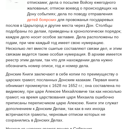
отписками; дела о посылке Войску ежегодного
жалованья; отписки воевод о происходящих на
Дону событиях; дела по поводу отправления
детей боярских
для провожанья государевых
послов в Царьгород и другие места через Дон. Столбцы
подобраны по делам, приведены в хронологически порядок;
каждое дело носит особое заглавие. Дела расположены по
годам, при чем каждый год имеет свою нумерацию.
Несколько лет вместе сшитые составляют связки дел, и этим
связкам ведется также особая нумерация. В архиве имеется
реестр этим делам, так что для нахождении дела нужно
обозначить номер описи, год и номер дела.
Донские Книги заключают в себе копии по преимуществу о
царских грамот, посланных Донским казакам. Первая книга
обнимает промежуток с 1628 по 1652 г.г.; она составлена по
видимому, при царе Алексее Михайловиче так как несколько
грамот, на время царствования царя Михаила ошибочно
приписаны переписчиком царю Алексею. Книги эти служат
дополнением к Донским Делам, так как в них иногда
встречаются грамоты, черновые отписки которых не
сохранились в Донских Делах.
Несколько царских грамот вошло в Собрание