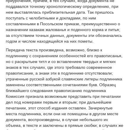
приурочения, причем, в тех случаях, когда документа не
поддавался точному хронологическому определению, при
нем выставлялась приблизительная дата. Так пришлось
поступать с челобитными и докладами, по ним
составленными в Посольском приказе, преимущественно о
назначении казакам жалованья и поденного корма и питья;
за отсутствием точных данных, документы эти обозначались
годом и числом находящейся на них пометы.
Передача текста произведена, возможно, близко к
подлиннику с сохранением особенностей его правописанья,
но с раскрытьем титл и со вставлением твердых и мягких
знаков в тех случаях, где этого требовало современное
правописание, а знаки эти в подлиннике отсутствовали;
утраченные русской азбукой славянские литеры подлинника
заменены соответственными сочетаниями букв. Образец
ближайшего следования правописанию подлинника
Комиссия признала возможным представить при печатании
дел под номерами первым и вторым; при дальнейшем
печатании, этот способ издания оставлен. Зачеркнутые
места подлинника, если они не помещены в другом месте
документа, воспроизведены, в случае небольшого их
объема, в тексте и заключены в прямые скобки; в случаях же