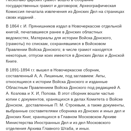
государственных грамот и договоров; Археографическая
Комиссия печатала извлечения из Донских Дел на страницах
свовх изданий .
В 1864 г. И. Прянишников издал в Новочеркасске отдельной
книгой, печатавшиеся ранее в Донских областных
ведомостях, Материалы для истории Войска Донского,
(грамоты) по спискам, сохранявшимся в Войсковом
Правлении Войска Донского; в числе грамот находятся
некоторые, отпуски коих имеются в Донских Делах и Донской
Книге.
В 1891-1894 г.г. вышел в Новочеркасске сборник,
составленный А, А. Лишиным, под заглавием: Акты,
относящиеся к истории Войска Донского и изданные
Областным Правлением Войска Донского под редакцией А.
А. Козлова и X. И, Попова. В этот сборник вошли частью
копии с документов, хранящихся в делах Комитета о Войске
Донском, доставленные П. М. Строевым, а также документы,
выбранные составителями сборника из Донских и иных дел и
Донских Книг, хранящихся в Главном Московском Архиве
Министерства Иностранных Дел и из дел Московского
отделения Архива Главного Штаба, и иных.