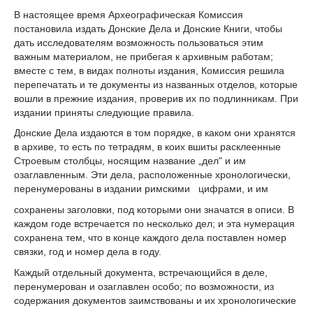
В настоящее время Археографическая Комиссия
постановила издать Донские Дела и Донские Книги, чтобы
дать исследователям возможность пользоваться этим
важным материалом, не прибегая к архивным работам;
вместе с тем, в видах полноты издания, Комиссия решила
перепечатать и те документы из названных отделов, которые
вошли в прежние издания, проверив их по подлинникам. При
издании приняты следующие правила.
Донские Дела издаются в том порядке, в каком они хранятся
в архиве, то есть по тетрадям, в коих вшиты расклеенные
Строевым столбцы, носящим название „дел" и им
озаглавленным. Эти дела, расположенные хронологически,
перенумерованы в издании римскими цифрами, и им
сохранены заголовки, под которыми они значатся в описи. В
каждом годе встречается по несколько дел; и эта нумерация
сохранена тем, что в конце каждого дела поставлен номер
связки, год и номер дела в году.
Каждый отдельный документа, встречающийся в деле,
перенумерован и озаглавлен особо; по возможности, из
содержания документов заимствованы и их хронологические