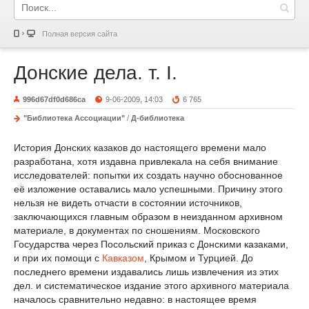
Полная версия сайта
Донские дела. т. I.
996d67df0d686ca
9-06-2009, 14:03
6 765
"Библиотека Ассоциации"
/
Д-библиотека
История Донских казаков до настоящего времени мало
разработана, хотя издавна привлекала на себя внимание
исследователей: попытки их создать научно обоснованное
её изложение оставались мало успешными. Причину этого
нельзя не видеть отчасти в состоянии источников,
заключающихся главным образом в неизданном архивном
материале, в документах по сношениям. Московского
Государства через Посольский приказ с Донскими казаками,
и при их помощи с
Кавказом
, Крымом и Турцией. До
последнего времени издавались лишь извлечения из этих
дел. и систематическое издание этого архивного материала
началось сравнительно недавно: в настоящее время