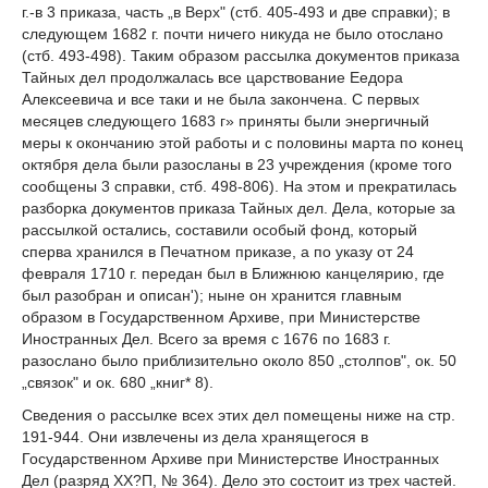
г.-в 3 приказа, часть „в Верх" (стб. 405-493 и две справки); в
следующем 1682 г. почти ничего никуда не было отослано
(стб. 493-498). Таким образом рассылка документов приказа
Тайных дел продолжалась все царствование Еедора
Алексеевича и все таки и не была закончена. С первых
месяцев следующего 1683 г» приняты были энергичный
меры к окончанию этой работы и с половины марта по конец
октября дела были разосланы в 23 учреждения (кроме того
сообщены 3 справки, стб. 498-806). На этом и прекратилась
разборка документов приказа Тайных дел. Дела, которые за
рассылкой остались, составили особый фонд, который
сперва хранился в Печатном приказе, а по указу от 24
февраля 1710 г. передан был в Ближнюю канцелярию, где
был разобран и описан'); ныне он хранится главным
образом в Государственном Архиве, при Министерстве
Иностранных Дел. Всего за время с 1676 по 1683 г.
разослано было приблизительно около 850 „столпов", ок. 50
„связок" и ок. 680 „книг* 8).
Сведения о рассылке всех этих дел помещены ниже на стр.
191-944. Они извлечены из дела хранящегося в
Государственном Архиве при Министерстве Иностранных
Дел (разряд XX?П, № 364). Дело это состоит из трех частей.