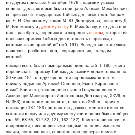
по другим приказам. 6 октября 1676 г. царским указом
велено: „дела, которые были при царе Алексее Михайловиче
вь приказе его государевых Тайных дел, осмотреть боярам
кн. Н. И. Одоевскому, князю М. Ю. Долгоруково, печатнику Д.
М. Башмакову и
думному дьяку
Е. Михайлову, и те дела при
них... разобрать, переписать и закрепить
дьяком
, которые из
подьячих приказа Тайных дел и отослать в приказы, в
которые какие пристойно" (стб. 191). Вследствие этого указа
началась разборка дел, сортировка их, плодом
которой
прежде всего была помещаемые ниже на стб. 1-190: „книга
переписная... приказу Тайных дел всяким делам генваря по
30 число 184-го году черная, что переписывали того ж
приказу подьячие Артемей Степанов, Емел. Кириллов и
иные". Книга эта, хранящаяся ныне в Государственном
Архиве при Министерств Иностранных Дел (разряд XXVII, д.
№ 363), в кожаном переплете, в лист, на 256 лл., причем
пагинация 137-156 повторяется дважды; местами имеются
выставки к тому или другому месту книги на особых столбцах
(лл. 59, 63-65, 81,* 82, 121, 162, 182). Книга эта черновая, с
поправками, писана разными лицами; на полях имеются
значки, поставленные, вероятно, при проверке описи с