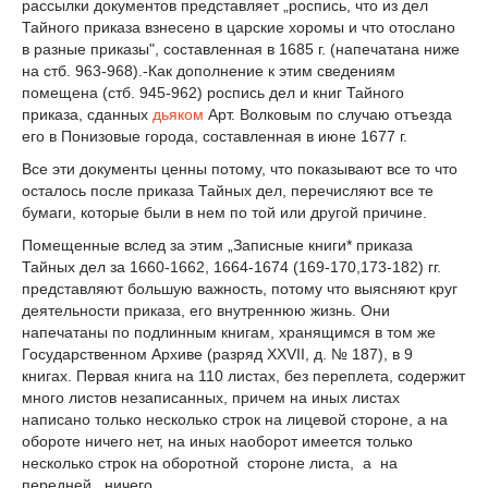
рассылки документов представляет „роспись, что из дел
Тайного приказа взнесено в царские хоромы и что отослано
в разные приказы", составленная в 1685 г. (напечатана ниже
на стб. 963-968).-Как дополнение к этим сведениям
помещена (стб. 945-962) роспись дел и книг Тайного
приказа, сданных
дьяком
Арт. Волковым по случаю отъезда
его в Понизовые города, составленная в июне 1677 г.
Все эти документы ценны потому, что показывают все то что
осталось после приказа Тайных дел, перечисляют все те
бумаги, которые были в нем по той или другой причине.
Помещенные вслед за этим „Записные книги* приказа
Тайных дел за 1660-1662, 1664-1674 (169-170,173-182) гг.
представляют большую важность, потому что выясняют круг
деятельности приказа, его внутреннюю жизнь. Они
напечатаны по подлинным книгам, хранящимся в том же
Государственном Архиве (разряд XXVII, д. № 187), в 9
книгах. Первая книга на 110 листах, без переплета, содержит
много листов незаписанных, причем на иных листах
написано только несколько строк на лицевой стороне, а на
обороте ничего нет, на иных наоборот имеется только
несколько строк на оборотной стороне листа, а на
передней ничего.