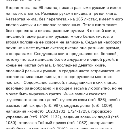
Вторая книга, на 96 листах, писана разными руками и имеет
на полях отметки. Разными руками писана и третья книга.
Четвертая книга, без переплета,- на 165 листах, имеет много
листов чистых и не вполне записанных. Пятая книга также
без переплета и писана разными руками. В шестой книге,
писанной также разными руками, много белых листов, а
вторая половина ее совсем не записана. Седьмая наоборот
почти не имеет пустых листов; писана она разными руками,
с поправками. Следующая книга представляется беловой,
потому что все написано более аккуратно и одной рукой; в
конце ее чистая бумага. В последней девятой книге,
писанной разными руками, в средине часто встречаются не
вполне записанные листы, а в конце рукописи много их
чистых. - Содержание записей, находящихся в сих книгах,
довольно разнообразно и в общем весьма любопытно, но не
может быть выражено кратко. Иные записи касаются
„пушечного кожаного дела"- пушек из кожи (стб. 986), особо
важных тайных дел (стб. 997), медных денег (стб. 1009),
написания икон(стб. 1020,1701, 1724-1725), городского
управления (стб. 1029, 1132), ведания военных людей (стб.
1030), отписок в Тайный приказ (стб. 1032), пострижения
разбойника в монахи (стб. 1051), доставления вестовых