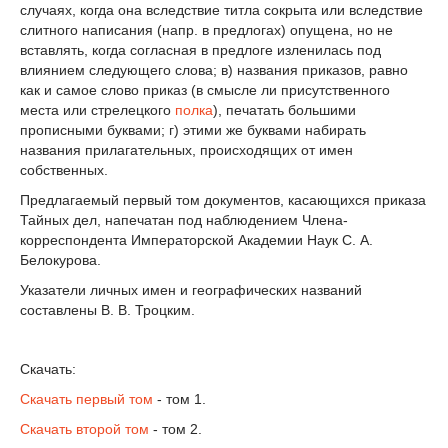
случаях, когда она вследствие титла сокрыта или вследствие
слитного написания (напр. в предлогах) опущена, но не
вставлять, когда согласная в предлоге изленилась под
влиянием следующего слова; в) названия приказов, равно
как и самое слово приказ (в смысле ли присутственного
места или стрелецкого
полка
), печатать большими
прописными буквами; г) этими же буквами набирать
названия прилагательных, происходящих от имен
собственных.
Предлагаемый первый том документов, касающихся приказа
Тайных дел, напечатан под наблюдением Члена-
корреспондента Императорской Академии Наук С. А.
Белокурова.
Указатели личных имен и географических названий
составлены В. В. Троцким.
Скачать:
Скачать первый том
- том 1.
Скачать второй том
- том 2.