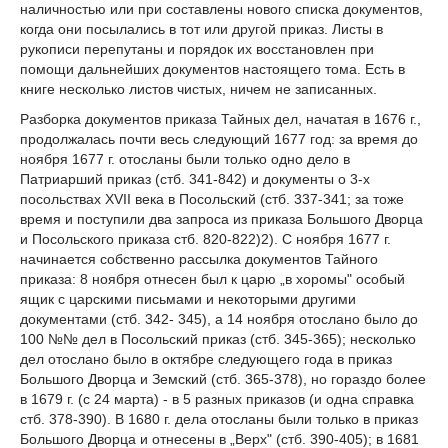
наличностью или при составлены нового списка документов,
когда они посылались в тот или другой приказ. Листы в
рукописи перепутаны и порядок их восстановлен при
помощи дальнейших документов настоящего тома. Есть в
книге несколько листов чистых, ничем не записанных.
Разборка документов приказа Тайных дел, начатая в 1676 г.,
продолжалась почти весь следующий 1677 год: за время до
ноября 1677 г. отосланы были только одно дело в
Патриарший приказ (стб. 341-842) и документы о 3-х
посольствах XVII века в Посольский (стб. 337-341; за тоже
время и поступили два запроса из приказа Большого Дворца
и Посольского приказа стб. 820-822)2). С ноября 1677 г.
начинается собственно рассылка документов Тайного
приказа: 8 ноября отнесен был к царю „в хоромы" особый
ящик с царскими письмами и некоторыми другими
документами (стб. 342- 345), а 14 ноября отослано было до
100 №№ дел в Посольский приказ (стб. 345-365); несколько
дел отослано было в октябре следующего года в приказ
Большого Дворца и Земский (стб. 365-378), но гораздо более
в 1679 г. (с 24 марта) - в 5 разных приказов (и одна справка
стб. 378-390). В 1680 г. дела отосланы были только в приказ
Большого Дворца и отнесены в „Верх" (стб. 390-405); в 1681