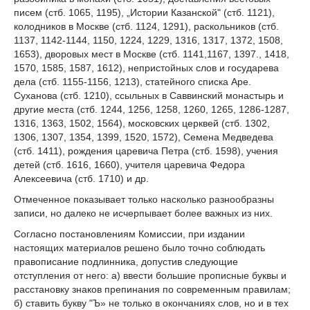
писем (стб. 1065, 1195), „Истории Казанской" (стб. 1121),
колодников в Москве (стб. 1124, 1291), раскольников (стб.
1137, 1142-1144, 1150, 1224, 1229, 1316, 1317, 1372, 1508,
1653), дворовых мест в Москве (стб. 1141,1167, 1397., 1418,
1570, 1585, 1587, 1612), непристойных слов и государева
дела (стб. 1155-1156, 1213), статейного списка Аре.
Суханова (стб. 1210), ссыльных в Саввинский монастырь и
другие места (стб. 1244, 1256, 1258, 1260, 1265, 1286-1287,
1316, 1363, 1502, 1564), московских церквей (стб. 1302,
1306, 1307, 1354, 1399, 1520, 1572), Семена Медведева
(стб. 1411), рождения царевича Петра (стб. 1598), учения
детей (стб. 1616, 1660), учителя царевича Федора
Алексеевича (стб. 1710) и др.
Отмеченное показывает только насколько разнообразны
записи, но далеко не исчерпывает более важных из них.
Согласно постановлениям Комиссии, при издании
настоящих материалов решено было точно соблюдать
правописание подлинника, допустив следующие
отступления от него: а) ввести большие прописные буквы и
расстановку знаков препинания по современным правилам;
б) ставить букву "Ъ» не только в окончаниях слов, но и в тех