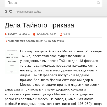
Полная версия сайта
Дела Тайного приказа
996d67df0d686ca
9-06-2009, 16:53
3 845
"Библиотека Ассоциации"
/
Д-библиотека
Со смертью царя Алексея Михайловича (29 января
1676 г.) прекратил свое существование и
учрежденный им приказ Тайных дел: 18 февраля
того же года началась передача находившихся в
его ведомстве лиц и мест другим учреждениям и
лицам. Так 18 февраля поступил в ведение
приказа Большого Дворца Аптекарский двор в
Москве с состоявшими при нем людьми, со всеми
запасами и приписными к нему дворами, селами и
волостями в различных уездах Московского государства,
равно как соляные и железные заводы, каменная ломка,
рыбный и насадный промыслы (см. ниже стб. 193-280); тогда