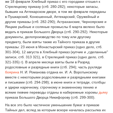
же 18 февраля Хлебный приказ с его городами отошел к
Стрелецкому приказу (стб. 280-282); некоторые запасы,
бывшие на Аптекарском дворе, в том же феврале переданы
в Пушкарский, Конюшенный, Аптекарский, Оружейный и
другие приказы (стб. 282-290); Астраханские, Черноярские и
Яицкие рыбные и соляные промыслы б марта велено было
ведать в приказе Большого Дворца (стб. 290-292). Некоторые
документы, делопроизводство по тому или другому
предмету, были взяты также из Тайного приказа в другие
приказы: 23 июня в Монастырский приказ (одно дело, стб.
301-304), 12 августа в Хлебный приказ (купчие и „сделанные"
записи, стб. 313 321), в Стрелецкий приказ (одно дело, стб.
321-335) г). В апреле месяце взяты были в Разряд
родословные и разрядные книги (стб. 294); часть рухляди
боярина
Н. И. Романова отдана кн. И. А. Воротынскому
вместе с некоторыми родословными и разрядными книгами
и письмами (стб. 294-298); в июне книги и тетради, столбцы
и здирки наречному, строчному и знаменному пению и
всякие певчие переводы отданы в набережные хоромы
дьяку
приказа Большого Дворца Никифорову (стб. 299-300).
На все это было частичное уменьшение бумаг в приказе
Тайных дел, вслед за которым вскоре началась рассылка их