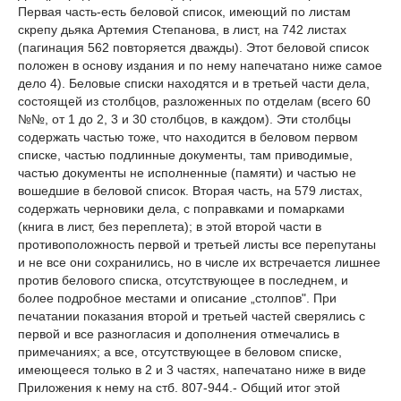
Первая часть-есть беловой список, имеющий по листам
скрепу дьяка Артемия Степанова, в лист, на 742 листах
(пагинация 562 повторяется дважды). Этот беловой список
положен в основу издания и по нему напечатано ниже самое
дело 4). Беловые списки находятся и в третьей части дела,
состоящей из столбцов, разложенных по отделам (всего 60
№№, от 1 до 2, 3 и 30 столбцов, в каждом). Эти столбцы
содержать частью тоже, что находится в беловом первом
списке, частью подлинные документы, там приводимые,
частью документы не исполненные (памяти) и частью не
вошедшие в беловой список. Вторая часть, на 579 листах,
содержать черновики дела, с поправками и помарками
(книга в лист, без переплета); в этой второй части в
противоположность первой и третьей листы все перепутаны
и не все они сохранились, но в числе их встречается лишнее
против белового списка, отсутствующее в последнем, и
более подробное местами и описание „столпов". При
печатании показания второй и третьей частей сверялись с
первой и все разногласия и дополнения отмечались в
примечаниях; а все, отсутствующее в беловом списке,
имеющееся только в 2 и 3 частях, напечатано ниже в виде
Приложения к нему на стб. 807-944.- Общий итог этой