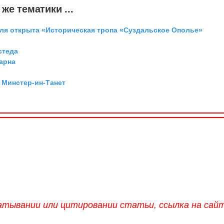
же тематики ...
аля открыта «Историческая тропа «Суздальское Ополье»
стеда
арна
 Минстер-ин-Танет
х
атывании или цитировании статьи, ссылка на сай