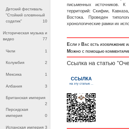
письменных источников. К
Детский фестиваль
территорий: Скифии, Кавказ
"Стойкий оловянный
Востока. Проведен типоло
содатик"
10
хронологические рамки их исп
Историческая музыка и
видео
77
Если у Вас есть изображение 
Чили
1
Можно с помощью комментариев
Ссылка на статью "Оче
Колумбия
2
Мексика
1
Албания
3
Британская империя
2
Персидская
империя
0
Испанская империя
3