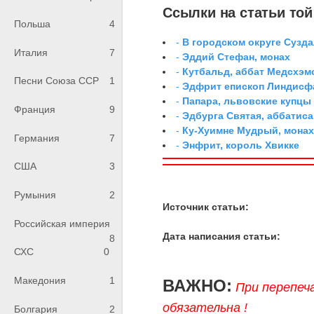
Ссылки на статьи той 
Польша
4
-
В городском округе Сузд
Италия
7
-
Эддий Стефан, монах
-
Кутбальд, аббат Медсхэм
Песни Союза ССР
1
-
Эдфрит епископ Линдисф
-
Папара, львовские купцы
Франция
9
-
Эдбурга Святая, аббатиса
-
Ку-Хуимне Мудрый, мона
Германия
7
-
Энфрит, король Хвикке
США
3
Румыния
2
Источник статьи:
Российская империя
Дата написания статьи:
8
СХС
0
Македония
1
ВАЖНО:
При перепеч
обязательна !
Болгария
2