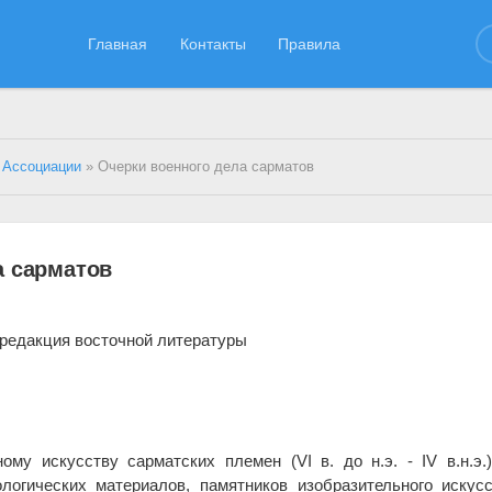
Главная
Контакты
Правила
 Ассоциации
» Очерки военного дела сарматов
а сарматов
 редакция восточной литературы
му искусству сарматских племен (VI в. до н.э. - IV в.н.э.
логических материалов, памятников изобразительного искус