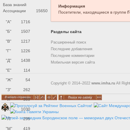
База знаний
Информация
Ассоциации
15650
Посетители, находящиеся в группе
Г
"А"
1716
"Б"
1507
Разделы сайта
"В"
1217
Расширенный поиск
Последние добавления
"Г"
1226
Последние комментарии
"Д"
1438
Мобильная версия сайта
"Е"
114
"Ж"
54
Copyright © 2014–2022
www.imha.ru
All Righ
"З"
262
"И"
389
"К"
1030
"Л"
295
"М"
419