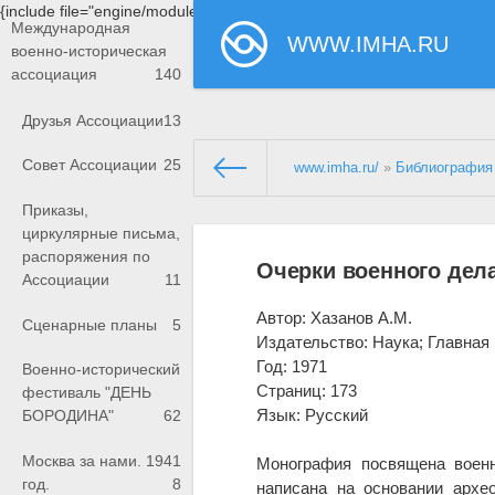
{include file="engine/modules/saperu/head.php"}
Международная
WWW.IMHA.RU
военно-историческая
ассоциация
140
Друзья Ассоциации
13
Совет Ассоциации
25
www.imha.ru/
»
Библиография
Приказы,
циркулярные письма,
распоряжения по
Очерки военного дел
Ассоциации
11
Автор: Хазанов А.М.
Сценарные планы
5
Издательство: Наука; Главная
Год: 1971
Военно-исторический
Страниц: 173
фестиваль "ДЕНЬ
Язык: Русский
БОРОДИНА"
62
Москва за нами. 1941
Монография посвящена военно
год.
8
написана на основании архео