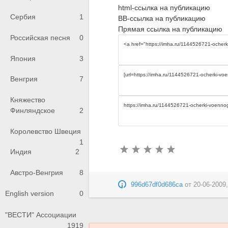
html-ссылка на публикацию
Сербия
1
BB-ссылка на публикацию
Прямая ссылка на публикацию
Российская песня
0
Япония
3
Венгрия
7
Княжество
Финляндское
2
Королевство Швеция
1
Индия
2
Австро-Венгрия
8
996d67df0d686ca
от
20-06-2009,
English version
0
"ВЕСТИ" Ассоциации
1919