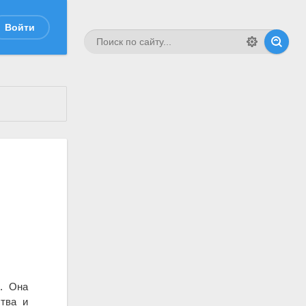
Войти
). Она
ства и