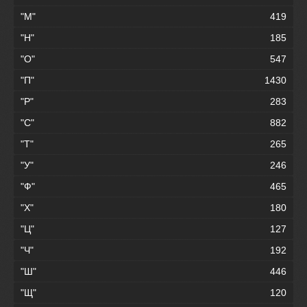
"М"
419
"Н"
185
"О"
547
"П"
1430
"Р"
283
"С"
882
"Т"
265
"У"
246
"Ф"
465
"Х"
180
"Ц"
127
"Ч"
192
"Ш"
446
"Щ"
120