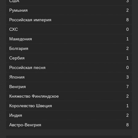
США
3
Румыния
2
Российская империя
8
СХС
0
Македония
1
Болгария
2
Сербия
1
Российская песня
0
Япония
3
Венгрия
7
Княжество Финляндское
2
Королевство Швеция
1
Индия
2
Австро-Венгрия
8