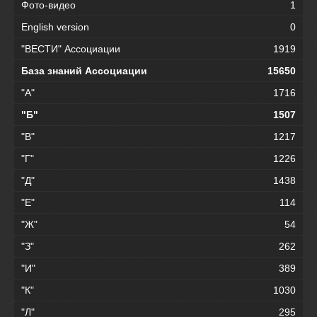
Фото-видео
1
English version
0
"ВЕСТИ" Ассоциации
1919
База знаний Ассоциации
15650
"А"
1716
"Б"
1507
"В"
1217
"Г"
1226
"Д"
1438
"Е"
114
"Ж"
54
"З"
262
"И"
389
"К"
1030
"Л"
295