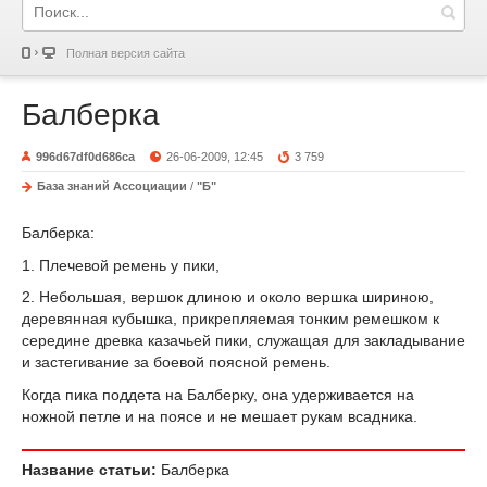
Полная версия сайта
Балберка
996d67df0d686ca
26-06-2009, 12:45
3 759
База знаний Ассоциации
/
"Б"
Балберка:
1. Плечевой ремень у пики,
2. Небольшая, вершок длиною и около вершка шириною,
деревянная кубышка, прикрепляемая тонким ремешком к
середине древка казачьей пики, служащая для закладывание
и застегивание за боевой поясной ремень.
Когда пика поддета на Балберку, она удерживается на
ножной петле и на поясе и не мешает рукам всадника.
Название статьи:
Балберка