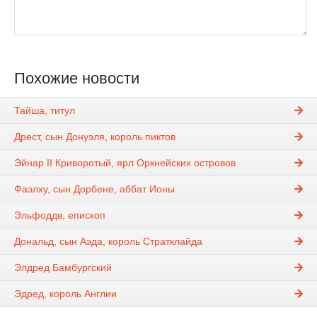
Похожие новости
Тайша, титул
Дрест, сын Донуэля, король пиктов
Эйнар II Криворотый, ярл Оркнейских островов
Фаэлху, сын Дорбене, аббат Ионы
Эльфоддв, епископ
Дональд, сын Аэда, король Стратклайда
Элдред Бамбургский
Эдред, король Англии