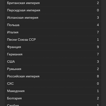
Британская империя
2
Персидская империя
0
Испанская империя
3
Польша
4
Италия
7
Песни Союза ССР
1
Франция
9
Германия
7
США
3
Румыния
2
Российская империя
8
СХС
0
Македония
1
Болгария
2
Сербия
1