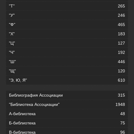
"Т"
265
"У"
246
"Ф"
465
"Х"
183
"Ц"
127
"Ч"
192
"Ш"
446
"Щ"
120
"Э, Ю, Я"
610
Библиография Ассоциации
315
"Библиотека Ассоциации"
1948
А-библиотека
48
Б-библиотека
75
В-библиотека
96