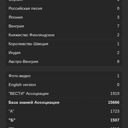
Российская песня
0
Япония
3
Венгрия
7
Княжество Финляндское
2
Королевство Швеция
1
Индия
2
Австро-Венгрия
8
Фото-видео
1
English version
0
"ВЕСТИ" Ассоциации
1919
База знаний Ассоциации
15666
"А"
1723
"Б"
1507