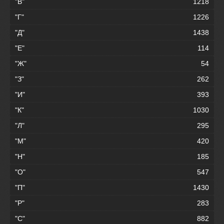
"В"
1218
"Г"
1226
"Д"
1438
"Е"
114
"Ж"
54
"З"
262
"И"
393
"К"
1030
"Л"
295
"М"
420
"Н"
185
"О"
547
"П"
1430
"Р"
283
"С"
882