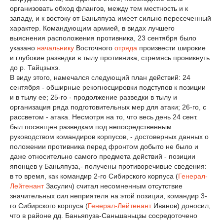
организовать обход флангов, между тем местность и к
западу, и к востоку от Баньяпуза имеет сильно пересеченный
характер. Командующим армией, в видах лучшего
выяснения расположения противника, 23 сентября было
указано
начальнику
Восточного
отряда
произвести широкие
и глубокие разведки в тылу противника, стремясь проникнуть
до р. Тайцзыхэ.
В виду этого, намечался следующий план действий: 24
сентября - обширные рекогносцировки подступов к позиции
и в тылу ее; 25-го - продолжение разведки в тылу и
организация ряда подготовительных мер для атаки; 26-го, с
рассветом - атака. Несмотря на то, что весь день 24 сент.
был посвящен разведкам под непосредственным
руководством командиров корпусов, - достоверных данных о
положении противника перед фронтом добыто не было и
даже относительно самого предмета действий - позиции
японцев у Баньяпуза,- получены противоречивые сведения:
в то время, как командир 2-го Сибирского корпуса (
Генерал-
Лейтенант
Засулич) считал несомненным отсутствие
значительных сил неприятеля на этой позиции, командир 3-
го Сибирского корпуса (
Генерал-Лейтенант
Иванов) доносил,
что в районе дд. Баньяпуза-Саньшаньцзы сосредоточено