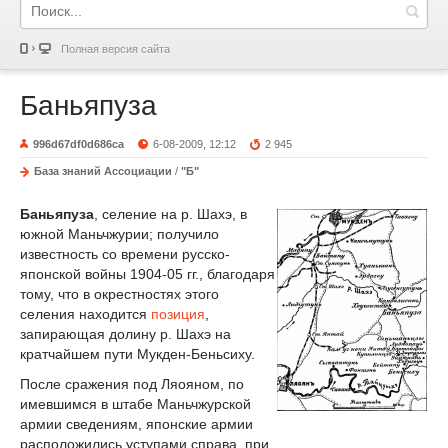
Полная версия сайта
Баньяпуза
996d67df0d686ca
6-08-2009, 12:12
2 945
База знаний Ассоциации
/
"Б"
Баньяпуза
, селение на р. Шахэ, в
южной Маньчжурии; получило
известность со времени русско-
японской войны 1904-05 гг., благодаря
тому, что в окрестностях этого
селения находится
позиция
,
запирающая долину р. Шахэ на
кратчайшем пути Мукден-Беньсиху.
После сражения под Ляояном, по
имевшимся в штабе Маньчжурской
армии сведениям, японские армии
расположились уступами справа, при