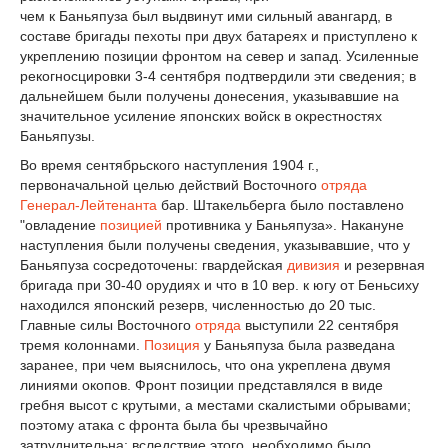
чем к Баньяпуза был выдвинут ими сильный авангард, в
составе бригады пехоты при двух батареях и приступлено к
укреплению позиции фронтом на север и запад. Усиленные
рекогносцировки 3-4 сентября подтвердили эти сведения; в
дальнейшем были получены донесения, указывавшие на
значительное усиление японских войск в окрестностях
Баньяпузы.
Во время сентябрьского наступления 1904 г.,
первоначальной целью действий Восточного
отряда
Генерал-Лейтенанта
бар. Штакельберга было поставлено
"овладение
позицией
противника у Баньяпуза». Накануне
наступления были получены сведения, указывавшие, что у
Баньяпуза сосредоточены: гвардейская
дивизия
и резервная
бригада при 30-40 орудиях и что в 10 вер. к югу от Беньсиху
находился японский резерв, численностью до 20 тыс.
Главные силы Восточного
отряда
выступили 22 сентября
тремя колоннами.
Позиция
у Баньяпуза была разведана
заранее, при чем выяснилось, что она укреплена двумя
линиями окопов. Фронт позиции представлялся в виде
гребня высот с крутыми, а местами скалистыми обрывами;
поэтому атака с фронта была бы чрезвычайно
затруднительна; вследствие этого, необходимо было