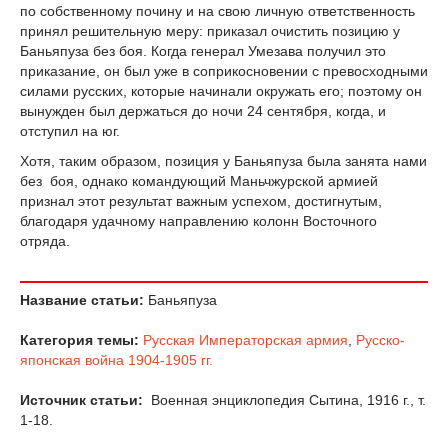
по собственному почину и на свою личную ответственность
принял решительную меру: приказал очистить позицию у
Баньяпуза без боя. Когда генерал Умезава получил это
приказание, он был уже в соприкосновении с превосходными
силами русских, которые начинали окружать его; поэтому он
вынужден был держаться до ночи 24 сентября, когда, и
отступил на юг.
Хотя, таким образом, позиция у Баньяпуза была занята нами
без боя, однако командующий Маньчжурской армией
признал этот результат важным успехом, достигнутым,
благодаря удачному направлению колонн Восточного
отряда.
Название статьи:
Баньяпуза
Категория темы:
Русская Императорская армия
,
Русско-
японская война 1904-1905 гг.
Источник статьи:
Военная энциклопедия Сытина, 1916 г., т.
1-18.