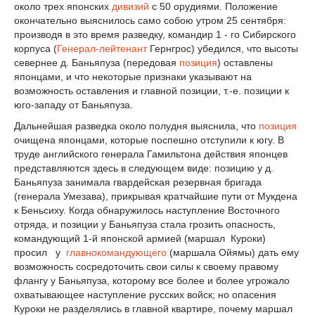
около трех японских
дивизий
с 50 орудиями. Положение
окончательно выяснилось само собою утром 25 сентября:
производя в это время разведку, командир 1 - го Сибирского
корпуса (
Генерал-лейтенант
Гернгрос) убедился, что высоты
севернее д. Баньяпуза (передовая
позиция
) оставлены
японцами, и что некоторые признаки указывают на
возможность оставления и главной позиции, т.-е. позиции к
юго-западу от Баньяпуза.
Дальнейшая разведка около полудня выяснила, что
позиция
очищена японцами, которые поспешно отступили к югу. В
труде английского генерала Гамильтона действия японцев
представляются здесь в следующем виде: позицию у д.
Баньяпуза занимала гвардейская резервная бригада
(генерала Умезава), прикрывая кратчайшие пути от Мукдена
к Беньсиху. Когда обнаружилось наступление Восточного
отряда, и позиции у Баньяпуза стала грозить опасность,
командующий 1-й японской армией (маршал Куроки)
просил у
главнокомандующего
(маршала Ойямы) дать ему
возможность сосредоточить свои силы к своему правому
флангу у Баньяпуза, которому все более и более угрожало
охватывающее наступление русских войск; но опасения
Куроки не разделялись в главной квартире, почему маршал