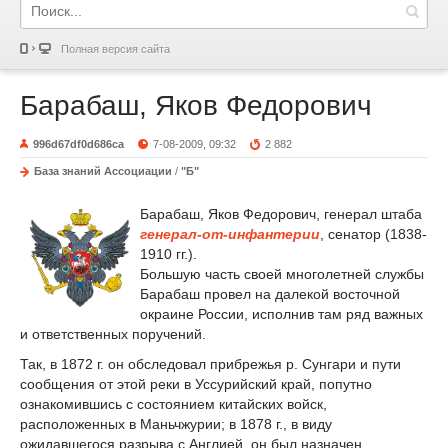
Полная версия сайта
Барабаш, Яков Федорович
996d67df0d686ca
7-08-2009, 09:32
2 882
База знаний Ассоциации
/
"Б"
Барабаш, Яков Федорович, генерал штаба
генерал-от-инфантерии
, сенатор (1838-
1910 гг.).
Большую часть своей многолетней службы
Барабаш провел на далекой восточной
окраине России, исполнив там ряд важных
и ответственных поручений.
Так, в 1872 г. он обследовал прибрежья р. Сунгари и пути
сообщения от этой реки в Уссурийский край, попутно
ознакомившись с состоянием китайских войск,
расположенных в Маньчжурии; в 1878 г., в виду
ожидавшегося разрыва с Англией, он был назначен