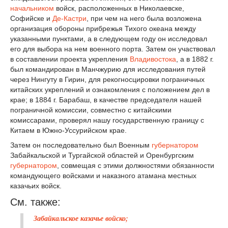
начальником
войск, расположенных в Николаевске,
Софийске и
Де-Кастри
, при чем на него была возложена
организация обороны прибрежья Тихого океана между
указанными пунктами, а в следующем году он исследовал
его для выбора на нем военного порта. Затем он участвовал
в составлении проекта укрепления
Владивостока
, а в 1882 г.
был командирован в Манчжурию для исследования путей
через Нингуту в Гирин, для рекогносцировки пограничных
китайских укреплений и ознакомления с положением дел в
крае; в 1884 г. Барабаш, в качестве председателя нашей
пограничной комиссии, совместно с китайскими
комиссарами, проверял нашу государственную границу с
Китаем в Южно-Уссурийском крае.
Затем он последовательно был Военным
губернатором
Забайкальской и Тургайской областей и Оренбургским
губернатором
, совмещая с этими должностями обязанности
командующего войсками и наказного атамана местных
казачьих войск.
См. также:
Забайкальское казачье войско;