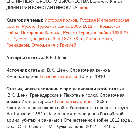
ЕГО ИМПЕРАТОРСКОГО ВЫСОЧЕСТВА Великого Князя
ДИМИТРИЯ КОНСТАНТИНОВИЧА
полк
.
Категория темы:
История полков
,
Русская Императорская
армия
,
Русско-Турецкая война 1806-1812 гг.
,
Крымская
война
,
Покорение Кавказа
,
Русско-Турецкая война 1828-29
гг.
,
Русско-Турецкая война 1877-78 гг.
,
Инфантерия
,
Гренадеры
,
Отношения с Грузией
Автор(ы) статьи:
В.К. Шенк
Источник статьи:
В.К. Шенк, Справочная книжка
Императорской
Главной квартиры
, 10 мая 1910
Статьи, использованные при написании этой статьи:
В.К. Шенк. Гренадерские и Пехотные полки. Справочная
книжка Императорской
Главной квартиры
. 1909 г.;
Квартирное расписание войск Кавказского военного округа.
На 1 января 1882 г.; Книга памяти офицеров Российской
армии, убитых и раненых в Отечественной войне 1812 года /
Сост. С. В. Львов. — М.: Кучково поле, 2012. — 448 с.