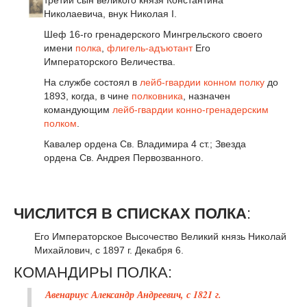
третий сын великого князя Константина
Николаевича, внук Николая I.
Шеф 16-го гренадерского Мингрельского своего
имени
полка
,
флигель-адъютант
Его
Императорского Величества.
На службе состоял в
лейб-гвардии конном полку
до
1893, когда, в чине
полковника
, назначен
командующим
лейб-гвардии конно-гренадерским
полком
.
Кавалер ордена Св. Владимира 4 ст.; Звезда
ордена Св. Андрея Первозванного.
ЧИСЛИТСЯ В СПИСКАХ ПОЛКА
:
Его Императорское Высочество Великий князь Николай
Михайлович, с 1897 г. Декабря 6.
КОМАНДИРЫ ПОЛКА:
Авенариус Александр Андреевич, с 1821 г.