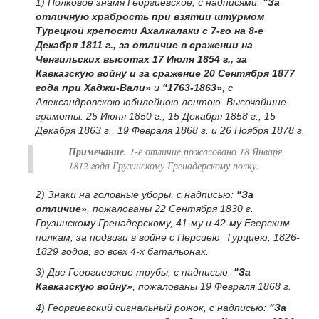
1) Полковое знамя Георгиевское, с надписями:
"За
отличную храбрость при взятии штурмом
Турецкой крепости Ахалкалаки с 7-го на 8-е
Декабря 1811 г., за отличие в сражении на
Ченгильских высотах 17 Июля 1854 г., за
Кавказскую войну и за сражение 20 Сентября 1877
года при Хаджи-Вали»
и
"1763-1863»
, с
Александровскою юбилейною лентою. Высочайшие
грамоты: 25 Июня 1850 г., 15 Декабря 1858 г., 15
Декабря 1863 г., 19 Февраля 1868 г. и 26 Ноября 1878 г.
Примечание.
1-е отличие пожаловано 18 Января
1812 года Грузинскому Гренадерскому полку.
2) Знаки на головные уборы, с надписью:
"За
отличие»
, пожалованы 22 Сентября 1830 г.
Грузинскому Гренадерскому, 41-му и 42-му Егерским
полкам, за подвиги в войне с Персиею Турциею, 1826-
1829 годов; во всех 4-х батальонах.
3) Две Георгиевские трубы, с надписью:
"За
Кавказскую войну»
, пожалованы 19 Февраля 1868 г.
4) Георгиевский сигнальный рожок, с надписью:
"За