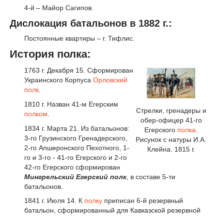
4-й – Майор Сагипов.
Дислокация батальонов в 1882 г.:
Постоянные квартиры – г. Тифлис.
История полка:
1763 г. Декабря 15. Сформирован
Украинского Корпуса
Орловский
полк
.
1810 г. Назван 41-м Егерским
Стрелки, гренадеры и
полком
.
обер-офицер 41-го
1834 г. Марта 21. Из батальонов:
Егерского
полка
.
3-го Грузинского Гренадерского,
Рисунок с натуры И.А.
2-го Апшеронского Пехотного, 1-
Клейна. 1815 г.
го и 3-го - 41-го Егерского и 2-го
42-го Егерского сформирован
Мингрельский Егерский полк
, в составе 5-ти
батальонов.
1841 г. Июля 14. К
полку
приписан 6-й резервный
батальон, сформированный для Кавказской резервной