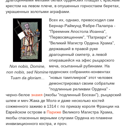
крестом на левом плече, в опушенных горностаем беретах,
украшенных золотыми аграфами.
Всех их, однако, превосходил сам
Бернар-Раймунд Фабре-Палапра -
"Преемник Апостола Иоанна",
"Первосвященник", "Патриарх" и
"Великий Магистр Ордена Храма",
державший в правой руке
драгоценный скипетр, а левой
опиравшейся на эфес рыцарского
меча, осыпанный рубинами. На
Non nobis, Domine,
орденских собраниях-конвентах
non nobis, sed Nomine
"новых тамплиеров" этот человек
Tuam da gloriam...
демонстрировал своим собратьям
"подлинные реликвии Ордена" -
черно-белое
знамя
(якобы "подлинный Босеан"), рыцарский
шлем и меч Жака де Молэ и даже несколько костей
сожженного заживо в 1314 г. по приказу короля Франции на
Еврейском острове в
Париже
Великого Магистра Храма,
якобы спасенных верными слугами Ордена из пламени
инквизиционного костра, и проч.