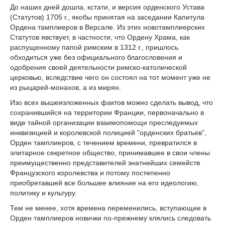
До наших дней дошла, кстати, и версия орденского Устава
(Статутов) 1705 г., якобы принятая на заседании Капитула
Ордена тамплиеров в Версале. Из этих новотамплиерских
Статутов явствует, в частности, что Ордену Храма, как
распущенному папой римским в 1312 г., пришлось
обходиться уже без официального благословения и
одобрения своей деятельности римско-католической
церковью, вследствие чего он состоял на тот момент уже не
из рыцарей-монахов, а из мирян.
Изо всех вышеизложенных фактов можно сделать вывод, что
сохранившийся на территории Франции, первоначально в
виде тайной организации взаимопомощи преследуемых
инквизицией и королевской полицией "орденских братьев",
Орден тамплиеров, с течением времени, превратился в
элитарное секретное общество, принимавшее в свои члены
преимущественно представителей знатнейших семейств
Французского королевства и потому постепенно
приобретавшей все большее влияние на его идеологию,
политику и культуру.
Тем не менее, хотя времена переменились, вступающие в
Орден тамплиеров новички по-прежнему клялись следовать