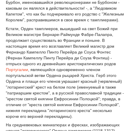
Бурбон, именовавшийся революционерами не Бурбоном -
каковым он являлся в действительности! -, а "Людовиком
Капетом", что как бы подчеркивало его родство с "Железным
Королем", расправившимся в свое время с тамплиерами).
Кстати, Орден тамплиеров, вышедший на свет Божий при
Великом магистре Бернаре-Раймунде Фабре-Палапра,
продолжает существовать во Франции и поныне. В
настоящее время его возглавляет Великий магистр дом
Фернандо Кампелло Пинто Перейра де Соуса Фонтес
(Фернан Кампеллу Пинту Перейра ди Соуза Фонтиш) -
отпрыск одного из древнейших аристократических родов
Португалии
, являющийся одновременно членом
португальской ветви Ордена рыцарей Христа. Герб этого
Ордена и плащи его членов украшает красный (червленый)
"лотарингский" крест на белом поле (именуемый в также
"патриаршим крестом", а в русской православной традиции -
"крестом святой княгини Евфросинии Полоцкой"; правда, в
отличие от "креста святой княгини Евфросинии Полоцкой",
нижняя перекладина "лотарингского креста" несколько
короче его верхней перекладины).
На средневековых миниатюрах и фресках, изображающих
членов "исторического" Ордена тамплиеров (1118-1312),