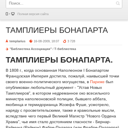
Полная версия сайта
ТАМПЛИЕРЫ БОНАПАРТА
templarius
16-08-2009, 18:07
3 728
"Библиотека Ассоциации"
/
Т-библиотека
ТАМПЛИЕРЫ БОНАПАРТА.
В 1808 г., когда основанная Наполеоном I Бонапартом
Французская Империя достигла, пожалуй, наивысшей точки
своего военно-политического могущества, в
Париже
был
опубликован любопытный документ - "Устав Новых
Тамплиеров", в котором недреманное око всесильного
министра наполеоновской полиции, бывшего аббата,
якобинца и термидорианца Жозефа Фуше, усмотрело,
наряду с просветительскими, также и крамольные мысли,
вследствие чего первый Великий Магистр "Нового Ордена
Храма", чье имя стало достоянием гласности - Бернар-
Раймунд (Раймон) Фабре-Палапра (или Фрабре-Паллапра),