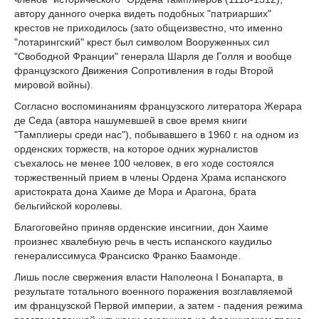
автору данного очерка видеть подобных "патриарших"
крестов не приходилось (зато общеизвестно, что именно
"лотарингский" крест был символом Вооруженных сил
"Свободной Франции" генерала Шарля де Голля и вообще
французского Движения Сопротивления в годы Второй
мировой войны).
Согласно воспоминаниям французского литератора Жерара
де Седа (автора нашумевшей в свое время книги
"Тамплиеры среди нас"), побывавшего в 1960 г. на одном из
орденских торжеств, на которое одних журналистов
съехалось не менее 100 человек, в его ходе состоялся
торжественный прием в члены Ордена Храма испанского
аристократа дона Хаиме де Мора и Арагона, брата
бельгийской королевы.
Благоговейно приняв орденские инсигнии, дон Хаиме
произнес хвалебную речь в честь испанского каудильо
генералиссимуса Франсиско Франко Баамонде.
Лишь после свержения власти Наполеона I Бонапарта, в
результате тотального военного поражения возглавляемой
им французской Первой империи, а затем - падения режима