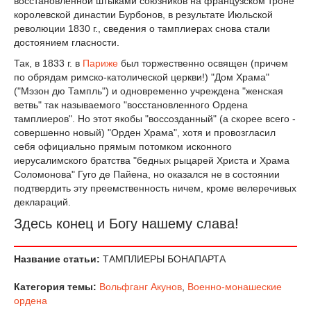
восстановленной штыками союзников на французском троне
королевской династии Бурбонов, в результате Июльской
революции 1830 г., сведения о тамплиерах снова стали
достоянием гласности.
Так, в 1833 г. в
Париже
был торжественно освящен (причем
по обрядам римско-католической церкви!) "Дом Храма"
("Мэзон дю Тампль") и одновременно учреждена "женская
ветвь" так называемого "восстановленного Ордена
тамплиеров". Но этот якобы "воссозданный" (а скорее всего -
совершенно новый) "Орден Храма", хотя и провозгласил
себя официально прямым потомком исконного
иерусалимского братства "бедных рыцарей Христа и Храма
Соломонова" Гуго де Пайена, но оказался не в состоянии
подтвердить эту преемственность ничем, кроме велеречивых
деклараций.
Здесь конец и Богу нашему слава!
Название статьи:
ТАМПЛИЕРЫ БОНАПАРТА
Категория темы:
Вольфганг Акунов
,
Военно-монашеские
ордена