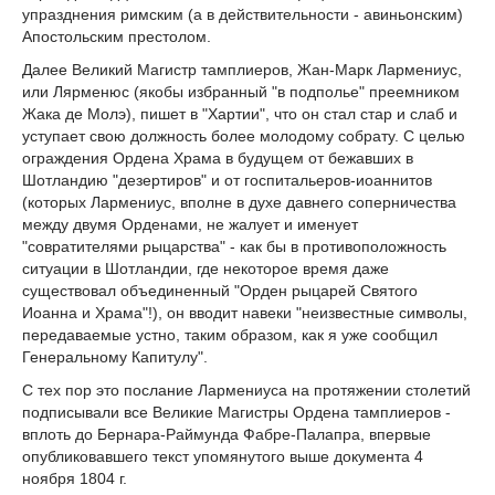
упразднения римским (а в действительности - авиньонским)
Апостольским престолом.
Далее Великий Магистр тамплиеров, Жан-Марк Лармениус,
или Лярменюс (якобы избранный "в подполье" преемником
Жака де Молэ), пишет в "Хартии", что он стал стар и слаб и
уступает свою должность более молодому собрату. С целью
ограждения Ордена Храма в будущем от бежавших в
Шотландию "дезертиров" и от госпитальеров-иоаннитов
(которых Лармениус, вполне в духе давнего соперничества
между двумя Орденами, не жалует и именует
"совратителями рыцарства" - как бы в противоположность
ситуации в Шотландии, где некоторое время даже
существовал объединенный "Орден рыцарей Святого
Иоанна и Храма"!), он вводит навеки "неизвестные символы,
передаваемые устно, таким образом, как я уже сообщил
Генеральному Капитулу".
С тех пор это послание Лармениуса на протяжении столетий
подписывали все Великие Магистры Ордена тамплиеров -
вплоть до Бернара-Раймунда Фабре-Палапра, впервые
опубликовавшего текст упомянутого выше документа 4
ноября 1804 г.