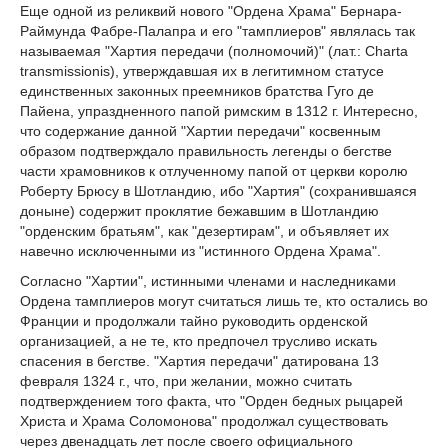
Еще одной из реликвий нового "Ордена Храма" Бернара-
Раймунда Фабре-Палапра и его "тамплиеров" являлась так
называемая "Хартия передачи (полномочий)" (лат.: Charta
transmissionis), утверждавшая их в легитимном статусе
единственных законных преемников братства Гуго де
Пайена, упраздненного папой римским в 1312 г. Интересно,
что содержание данной "Хартии передачи" косвенным
образом подтверждало правильность легенды о бегстве
части храмовников к отлученному папой от церкви королю
Роберту Брюсу в Шотландию, ибо "Хартия" (сохранившаяся
доныне) содержит проклятие бежавшим в Шотландию
"орденским братьям", как "дезертирам", и объявляет их
навечно исключенными из "истинного Ордена Храма".
Согласно "Хартии", истинными членами и наследниками
Ордена тамплиеров могут считаться лишь те, кто остались во
Франции и продолжали тайно руководить орденской
организацией, а не те, кто предпочел трусливо искать
спасения в бегстве. "Хартия передачи" датирована 13
февраля 1324 г., что, при желании, можно считать
подтверждением того факта, что "Орден бедных рыцарей
Христа и Храма Соломонова" продолжал существовать
через двенадцать лет после своего официального