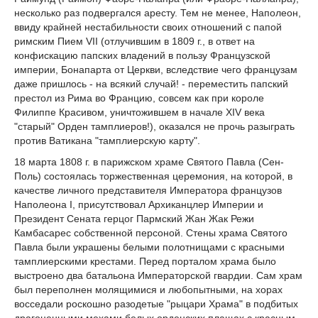
несколько раз подвергался аресту. Тем не менее, Наполеон,
ввиду крайней нестабильности своих отношений с папой
римским Пием VII (отлучившим в 1809 г., в ответ на
конфискацию папских владений в пользу Французской
империи, Бонапарта от Церкви, вследствие чего французам
даже пришлось - на всякий случай! - переместить папский
престол из Рима во Францию, совсем как при короле
Филиппе Красивом, уничтожившем в начале XIV века
"старый" Орден тамплиеров!), оказался не прочь разыграть
против Ватикана "тамплиерскую карту".
18 марта 1808 г. в парижском храме Святого Павла (Сен-
Поль) состоялась торжественная церемония, на которой, в
качестве личного представителя Императора французов
Наполеона I, присутствовал Архиканцлер Империи и
Президент Сената герцог Пармский Жан Жак Режи
Камбасарес собственной персоной. Стены храма Святого
Павла были украшены белыми полотнищами с красными
тамплиерскими крестами. Перед порталом храма было
выстроено два батальона Императорской гвардии. Сам храм
был переполнен молящимися и любопытными, на хорах
восседали роскошно разодетые "рыцари Храма" в подбитых
драгоценными мехами белых орденских плащах с красным