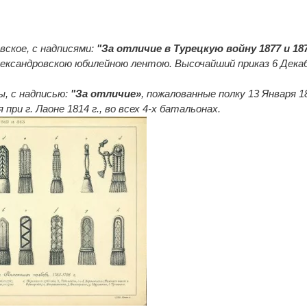
вское, с надписями:
"За отличие в Турецкую войну 1877 и 18
ександровскою юбилейною лентою. Высочайший приказ 6 Дека
ы, с надписью:
"За отличие»
, пожалованные полку 13 Января 18
 при г. Лаоне 1814 г., во всех 4-х батальонах.