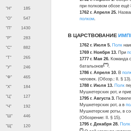
при полковом обозе ещё 
"Н"
185
1762 г. Апреля 25.
Назва
"О"
547
полком
.
"П"
1430
В ЦАРСТВОВАНИЕ
ИМП
"Р"
283
1762 г. Июля 5.
Полк
наи
"С"
882
1
769 г. Ноября 13.
При
п
"Т"
265
1777 г. Мая 26.
Команда с
(**)
батальонов
.
"У"
246
1786 г. Апреля 10.
В
пол
"Ф"
465
человек. (Обозр.: II. § 13)
1788 г. Июля 13.
Полк
пе
"Х"
184
Мушкетерских рот, и приве
"Ц"
127
1795 г. Августа 3.
Повеле
Мушкетерских рот, а в
по
"Ч"
192
Мушкетерские роты, в со
"Ш"
446
(Обозрение: II. § 15).
1795 г. Декабря 28.
Полк
"Щ"
120
(*)