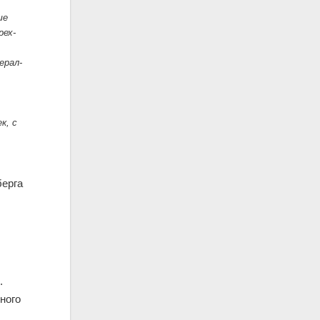
ше
рех-
ерал-
к, с
берга
).
ного