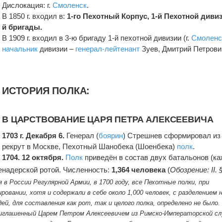
Дислокация: г.
Смоленск
.
В 1850 г. входил в:
1-го Пехотный Корпус,
1-й Пехотной дивиз
й бригады.
В 1909 г. входил в 3-ю бригаду 1-й пехотной дивизии (г.
Смоленс
начальник
дивизии –
генерал-лейтенант
Зуев, Дмитрий Петрови
ИСТОРИЯ ПОЛКА:
В ЦАРСТВОВАНИЕ ЦАРЯ ПЕТРА АЛЕКСЕЕВИЧА
1703 г. Декабря 6.
Генерал (
боярин
) Стрешнев сформировал из 
рекрут в Москве, Пехотный Шанобека (Шоенбека)
полк
.
1704.
12 октября.
Полк
приведён в состав двух батальонов (к
ренадерской ротой. Численность:
1,364 человека
(
Обозрение: II. 
 в России Регулярной Армии, в 1700 году, все Пехотные полки, при
овании, хотя и содержали в себе около 1,000 человек, с разделением н
ей, для составления как рот, так и целого полка, определено не было.
иглашенный Царем Петром Алексеевичем из Римско-Императорской с