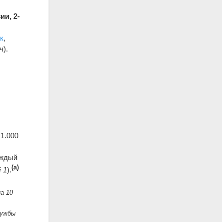
ии, 2-
к
,
ч).
1.000
аждый
(а)
§ 1
).
а 10
лужбы