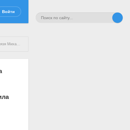
Войти
а Голицына
полк
а
ила