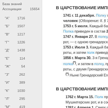
База знаний
В ЦАРСТВОВАНИЕ ИМ
Ассоциации
15654
1741 г. 11 декабря.
Полку
"А"
1716
человек
(
Обозрение: II. § 
1753 г. 5 июля.
Каждый ба
"Б"
1507
Полка
приведен в состав
"В"
1217
1747 г. Января 27.
В
полку
рот, — с одною гренадерск
"Г"
1226
1753 г. Июля 3.
Каждый ба
"Д"
1438
роты, и затем
полк
приведён
1856 г. Марта 30.
3-я Грен
"Е"
114
(*)
полка
, и затем в
полку
, 
"Ж"
54
роты, с двумя Гренадерским
(*)
"З"
262
Ныне Гренадерский Его
"И"
389
В ЦАРСТВОВАНИЕ ИМПЕР
"К"
1030
1762 г. Марта 15.
Полк
пр
"Л"
295
Мушкетерских рот, и в сос
"М"
419
1762 г. Апреля 1.
Сверх 