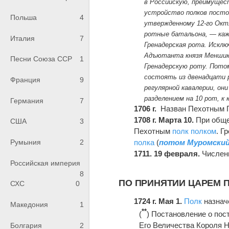
в Российскую, преимущест
устройство полков посто
Польша
4
утвержденному 12-го Октя
ротные батальона, — каж
Италия
7
Гренадерская рота. Искл
Адъютанта князя Меншико
Песни Союза ССР
1
Гренадерскую роту. Пото
состоять из двенадцати ро
Франция
9
регулярной кавалерии, они
разделением на 10 рот, к 
Германия
7
1706 г.
Назван Пехотным 
1708 г. Марта 10.
При обще
США
3
Пехотным
полк
полком
. Г
Румыния
2
полка
(
потом Муромски
1711. 19 февраля.
Числен
Российская империя
8
ПО ПРИНЯТИИ ЦАРЕМ 
СХС
0
1724 г. Мая 1.
Полк
назнач
Македония
1
**
(
) Постановление о пос
Его Величества Короля 
Болгария
2