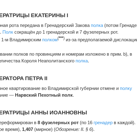
ЕРАТРИЦЫ ЕКАТЕРИНЫ I
ная рота передана в Гренадерский Закова
полка
(потом Гренаде
).
Полк
сокращён до 1 гренадерской и 7 фузелерных рот.
(
***
)
ан 1-м Владимирским
полком
из-за предполагаемой дислокаци
ании полков по провинциям и номерам изложено в прим. b), в
Величества Короля Неаполитанского
полка
.
РАТОРА ПЕТРА II
ное квартирование во Владимирской губернии отмене и
полку
вание —
Нарвский Пехотный полк
.
ПЕРАТРИЦЫ АННЫ ИОАННОВНЫ
ереформирован в
8 фузелерных рот
(по 16
гренадер
в каждой).
ое время),
1,407
(мирное) (
Обозрение: II. § 6
).