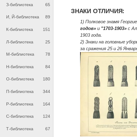
З-библиотека
65
ЗНАКИ ОТЛИЧИЯ:
И, Й-библиотека
89
1) Полковое знамя Георгие
годов»
и
"1703-1903»
с Ал
К-библиотека
151
1903 года.
2) Знаки на головные убор
Л-библиотека
25
за сражения 25 и 26 Января
М-библиотека
78
Н-библиотека
84
О-библиотека
180
П-библиотека
344
Р-библиотека
164
С-библиотека
124
Т-библиотека
67