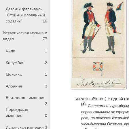
Детский фестиваль
"Стойкий оловянный
содатик"
10
Историческая музыка и
видео
77
Чили
1
Колумбия
2
Мексика
1
Албания
3
Британская империя
из четырёх рот) с одной г
2
(а).
Со времени учреждения
Персидская
первоначальном их сформир
империя
0
рот, но точного числа люд
Фельдмаршал Огильви, пр
Испанская империя
3