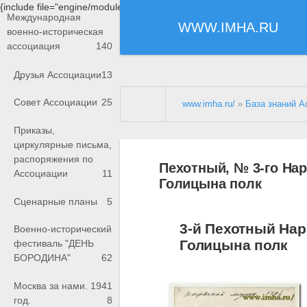
{include file="engine/modules/saperu/head.php"}
Международная
WWW.IMHA.RU
военно-историческая
ассоциация
140
Друзья Ассоциации
13
Совет Ассоциации
25
www.imha.ru/
»
База знаний А
Приказы,
циркулярные письма,
распоряжения по
Пехотный, № 3-го На
Ассоциации
11
Голицына полк
Сценарные планы
5
3-й Пехотный На
Военно-исторический
Голицына полк
фестиваль "ДЕНЬ
БОРОДИНА"
62
Москва за нами. 1941
год.
8