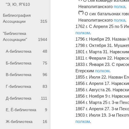
О сей команде изложен
"Э, Ю, Я"
610
Неаполитанского
полка
.
(**)
О сих батальонах гово
Библиография
Неаполитанского
полка
.
Ассоциации
315
1762 г. С Апреля 25 по 5
полком
.
"Библиотека
1796 г. Ноября 29. Назва
Ассоциации"
1944
1798 г. Октября 31. Мушк
А-библиотека
48
1801 г. Марта 31. Нарвск
1811 г. Февраля 22. Нарв
Б-библиотека
75
1833 г. Января 23. С прис
Егерским
полком
.
В-библиотека
96
1855 г. Июля 22. Назван Е
1856 г. Апреля 17. Нарвс
Г-библиотека
83
1856 г. Августа 26. Нарв
1856 г. Ноября 9 г. Нарвс
Д-библиотека
111
1864 г. Марта 25 г. 3-м П
1867 г. Апреля 27. 3-м П
Е, Ё-библиотека
9
1903 г. Июля 19. 3-м Пе
полком
.
Ж-библиотека
16