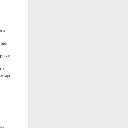
оты
.
ырех
ерных
го
четыре
еть