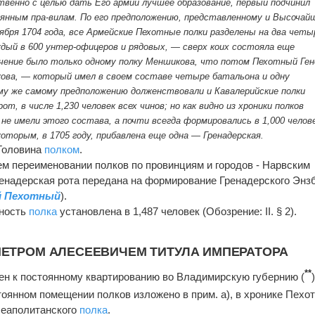
венно с целью дать Его армии лучшее образование, первый подчинил
янным пра-вилам. По его предположению, представленному и Высочай
бря 1704 года, все Армейские Пехотные полки разделены на два четы
дый в 600 унтер-офицеров и рядовых, — сверх коих состояла еще
ючение было только одному полку Меншикова, что потом Пехотный Ген
ва, — который имел в своем составе четыре батальона и одну
му же самому предположению долженствовали и Кавалерийские полки
т, в числе 1,230 человек всех чинов; но как видно из хроники полков
 не имели этого состава, а почти всегда формировались в 1,000 челове
которым, в 1705 году, прибавлена еще одна — Гренадерская.
Головина
полком
.
м переименовании полков по провинциям и городов - Нарвским
ренадерская рота передана на формирование Гренадерского Энз
й Пехотный
).
ность
полка
установлена в 1,487 человек (Обозрение: II. § 2).
ПЕТРОМ АЛЕСЕЕВИЧЕМ ТИТУЛА ИМПЕРАТОРА
**
ен к постоянному квартированию во Владимирскую губернию (
тоянном помещении полков изложено в прим. а), в хронике Пехот
Неаполитанского
полка
.