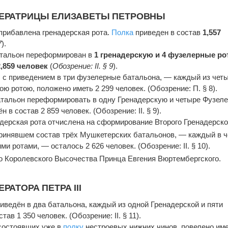
ПЕРАТРИЦЫ ЕЛИЗАВЕТЫ ПЕТРОВНЫ
прибавлена гренадерская рота.
Полка
приведен в состав
1,557
7
).
тальон переформирован в
1 гренадерскую и 4 фузелерные р
2,859 человек
(
Обозрение: II. § 9
).
, с приведением в три фузелерные батальона, — каждый из чет
ою ротою, положено иметь 2 299 человек. (Обозрение: П. § 8).
тальон переформировать в одну Гренадерскую и четыре Фузел
 в состав 2 859 человек. (Обозрение: II. § 9).
адерская рота отчислена на сформирование Второго Гренадерско
принявшем состав трёх Мушкетерских батальонов, — каждый в 
и ротами, — осталось 2 626 человек. (Обозрение: II. § 10).
 Королевского Высочества Принца Евгения Вюртембергского.
АТОРА ПЕТРА III
иведён в два батальона, каждый из одной Гренадерской и пяти
тав 1 350 человек. (Обозрение: II. § 11).
состоявших уже в
полку
нестроевых нижних чинов, повелено им