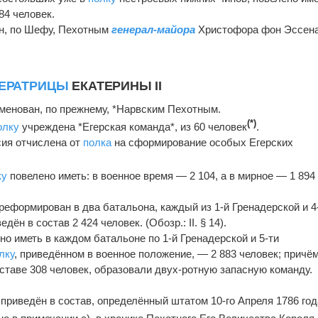
84 человек.
н, по Шефу, Пехотным
генерал-майора
Христофора фон Эссен
ЕРАТРИЦЫ
ЕКАТЕРИНЫ II
менован, по прежнему, *Нарвским Пехотным.
(*)
олку
учреждена *Егерская команда*, из 60 человек
.
ия отчислена от
полка
на сформирование особых Егерских
ку
повелено иметь: в военное время — 2 104, а в мирное — 1 894
.
реформирован в два батальона, каждый из 1-й Гренадерской и 4
дён в состав 2 424 человек. (Обозр.: II. § 14).
но иметь в каждом батальоне по 1-й Гренадерской и 5-ти
лку
, приведённом в военное положение, — 2 883 человек; причё
ставе 308 человек, образовали двух-ротную запасную команду.
приведён в состав, определённый штатом 10-го Апреля 1786 год