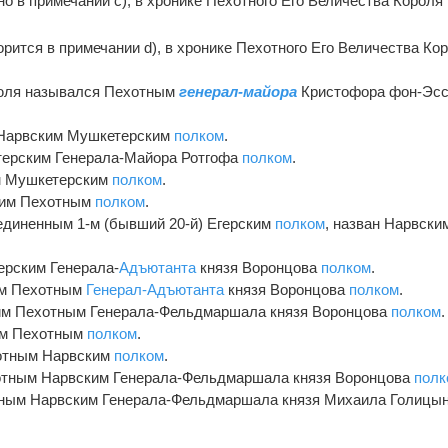
о в примечании с), в хронике Пехотного Его Величества Короля
рится в примечании d), в хронике Пехотного Его Величества Ко
 Июля назывался Пехотным
генерал-майора
Кристофора фон-Эсс
н Нарвским Мушкетерским
полком
.
етерским Генерала-Майора Ротгофа
полком
.
им Мушкетерским
полком
.
ским Пехотным
полком
.
оединенным 1-м (бывший 20-й) Егерским
полком
, назван Нарвски
герским Генерала-
Адъютанта
князя Воронцова
полком
.
ким Пехотным
Генерал-Адъютанта
князя Воронцова
полком
.
ским Пехотным Генерала-Фельдмаршала князя Воронцова
полком
.
ким Пехотным
полком
.
ехотным Нарвским
полком
.
ехотным Нарвским Генерала-Фельдмаршала князя Воронцова
полк
хотным Нарвским Генерала-Фельдмаршала князя Михаила Голицы