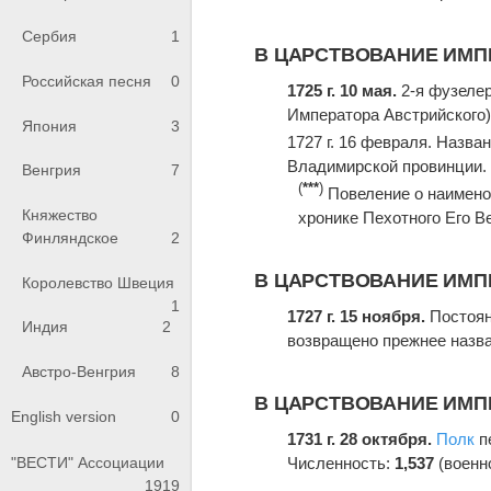
Сербия
1
В ЦАРСТВОВАНИЕ ИМП
Российская песня
0
1725 г. 10 мая.
2-я фузелер
Императора Австрийского
Япония
3
1727 г. 16 февраля. Назв
Владимирской провинции.
Венгрия
7
(
***
)
Повеление о наименов
Княжество
хронике Пехотного Его 
Финляндское
2
В ЦАРСТВОВАНИЕ ИМПЕ
Королевство Швеция
1
1727 г. 15 ноября.
Постоян
Индия
2
возвращено прежнее наз
Австро-Венгрия
8
В ЦАРСТВОВАНИЕ ИМ
English version
0
1731 г. 28 октября.
Полк
п
Численность:
1,537
(военн
"ВЕСТИ" Ассоциации
1919