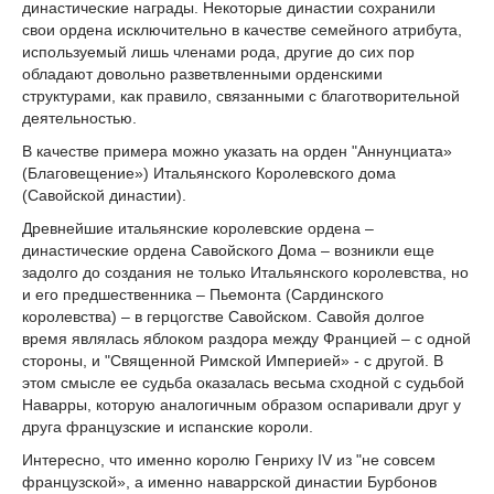
династические награды. Некоторые династии сохранили
свои ордена исключительно в качестве семейного атрибута,
используемый лишь членами рода, другие до сих пор
обладают довольно разветвленными орденскими
структурами, как правило, связанными с благотворительной
деятельностью.
В качестве примера можно указать на орден "Аннунциата»
(Благовещение») Итальянского Королевского дома
(Савойской династии).
Древнейшие итальянские королевские ордена –
династические ордена Савойского Дома – возникли еще
задолго до создания не только Итальянского королевства, но
и его предшественника – Пьемонта (Сардинского
королевства) – в герцогстве Савойском. Савойя долгое
время являлась яблоком раздора между Францией – с одной
стороны, и "Священной Римской Империей» - с другой. В
этом смысле ее судьба оказалась весьма сходной с судьбой
Наварры, которую аналогичным образом оспаривали друг у
друга французские и испанские короли.
Интересно, что именно королю Генриху IV из "не совсем
французской», а именно наваррской династии Бурбонов