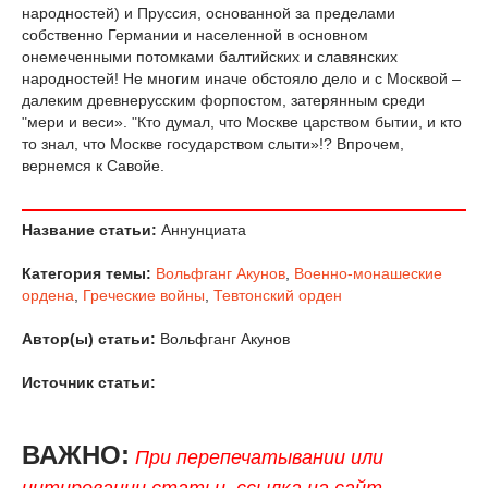
народностей) и Пруссия, основанной за пределами
собственно Германии и населенной в основном
онемеченными потомками балтийских и славянских
народностей! Не многим иначе обстояло дело и с Москвой –
далеким древнерусским форпостом, затерянным среди
"мери и веси». "Кто думал, что Москве царством бытии, и кто
то знал, что Москве государством слыти»!? Впрочем,
вернемся к Савойе.
Название статьи:
Аннунциата
Категория темы:
Вольфганг Акунов
,
Военно-монашеские
ордена
,
Греческие войны
,
Тевтонский орден
Автор(ы) статьи:
Вольфганг Акунов
Источник статьи:
ВАЖНО:
При перепечатывании или
цитировании статьи, ссылка на сайт