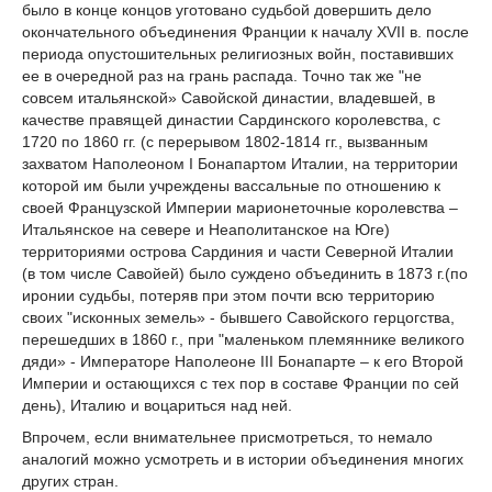
было в конце концов уготовано судьбой довершить дело
окончательного объединения Франции к началу XVII в. после
периода опустошительных религиозных войн, поставивших
ее в очередной раз на грань распада. Точно так же "не
совсем итальянской» Савойской династии, владевшей, в
качестве правящей династии Сардинского королевства, с
1720 по 1860 гг. (с перерывом 1802-1814 гг., вызванным
захватом Наполеоном I Бонапартом Италии, на территории
которой им были учреждены вассальные по отношению к
своей Французской Империи марионеточные королевства –
Итальянское на севере и Неаполитанское на Юге)
территориями острова Сардиния и части Северной Италии
(в том числе Савойей) было суждено объединить в 1873 г.(по
иронии судьбы, потеряв при этом почти всю территорию
своих "исконных земель» - бывшего Савойского герцогства,
перешедших в 1860 г., при "маленьком племяннике великого
дяди» - Императоре Наполеоне III Бонапарте – к его Второй
Империи и остающихся с тех пор в составе Франции по сей
день), Италию и воцариться над ней.
Впрочем, если внимательнее присмотреться, то немало
аналогий можно усмотреть и в истории объединения многих
других стран.