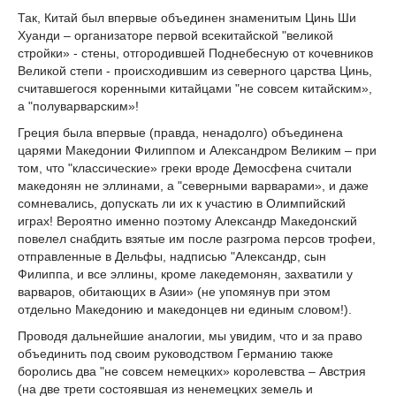
Так, Китай был впервые объединен знаменитым Цинь Ши
Хуанди – организаторе первой всекитайской "великой
стройки» - стены, отгородившей Поднебесную от кочевников
Великой степи - происходившим из северного царства Цинь,
считавшегося коренными китайцами "не совсем китайским»,
а "полуварварским»!
Греция была впервые (правда, ненадолго) объединена
царями Македонии Филиппом и Александром Великим – при
том, что "классические» греки вроде Демосфена считали
македонян не эллинами, а "северными варварами», и даже
сомневались, допускать ли их к участию в Олимпийский
играх! Вероятно именно поэтому Александр Македонский
повелел снабдить взятые им после разгрома персов трофеи,
отправленные в Дельфы, надписью "Александр, сын
Филиппа, и все эллины, кроме лакедемонян, захватили у
варваров, обитающих в Азии» (не упомянув при этом
отдельно Македонию и македонцев ни единым словом!).
Проводя дальнейшие аналогии, мы увидим, что и за право
объединить под своим руководством Германию также
боролись два "не совсем немецких» королевства – Австрия
(на две трети состоявшая из ненемецких земель и