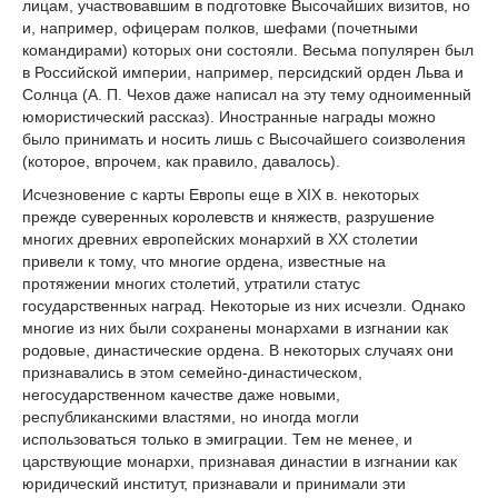
лицам, участвовавшим в подготовке Высочайших визитов, но
и, например, офицерам полков, шефами (почетными
командирами) которых они состояли. Весьма популярен был
в Российской империи, например, персидский орден Льва и
Солнца (А. П. Чехов даже написал на эту тему одноименный
юмористический рассказ). Иностранные награды можно
было принимать и носить лишь с Высочайшего соизволения
(которое, впрочем, как правило, давалось).
Исчезновение с карты Европы еще в XIX в. некоторых
прежде суверенных королевств и княжеств, разрушение
многих древних европейских монархий в ХХ столетии
привели к тому, что многие ордена, известные на
протяжении многих столетий, утратили статус
государственных наград. Некоторые из них исчезли. Однако
многие из них были сохранены монархами в изгнании как
родовые, династические ордена. В некоторых случаях они
признавались в этом семейно-династическом,
негосударственном качестве даже новыми,
республиканскими властями, но иногда могли
использоваться только в эмиграции. Тем не менее, и
царствующие монархи, признавая династии в изгнании как
юридический институт, признавали и принимали эти