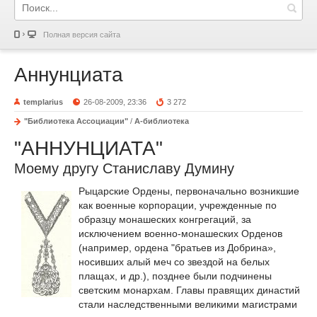
Полная версия сайта
Аннунциата
templarius
26-08-2009, 23:36
3 272
"Библиотека Ассоциации"
/
А-библиотека
"АННУНЦИАТА"
Моему другу Станиславу Думину
Рыцарские Ордены, первоначально возникшие
как военные корпорации, учрежденные по
образцу монашеских конгрегаций, за
исключением военно-монашеских Орденов
(например, ордена "братьев из Добрина»,
носивших алый меч со звездой на белых
плащах, и др.), позднее были подчинены
светским монархам. Главы правящих династий
стали наследственными великими магистрами