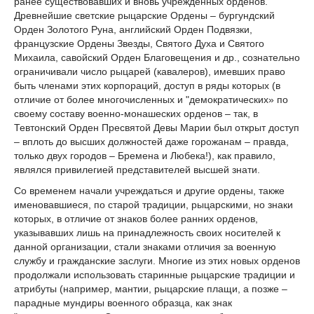
ранее существовавших и вновь учрежденных орденов.
Древнейшие светские рыцарские Ордены – бургундский
Орден Золотого Руна, английский Орден Подвязки,
французские Ордены Звезды, Святого Духа и Святого
Михаила, савойский Орден Благовещения и др., сознательно
ограничивали число рыцарей (кавалеров), имевших право
быть членами этих корпораций, доступ в ряды которых (в
отличие от более многочисленных и "демократических» по
своему составу военно-монашеских орденов – так, в
Тевтонский Орден Пресвятой Девы Марии был открыт доступ
– вплоть до высших должностей даже горожанам – правда,
только двух городов – Бремена и Любека!), как правило,
являлся привилегией представителей высшей знати.
Со временем начали учреждаться и другие ордены, также
именовавшиеся, по старой традиции, рыцарскими, но знаки
которых, в отличие от знаков более ранних орденов,
указывавших лишь на принадлежность своих носителей к
данной организации, стали знаками отличия за военную
службу и гражданские заслуги. Многие из этих новых орденов
продолжали использовать старинные рыцарские традиции и
атрибуты (например, мантии, рыцарские плащи, а позже –
парадные мундиры военного образца, как знак