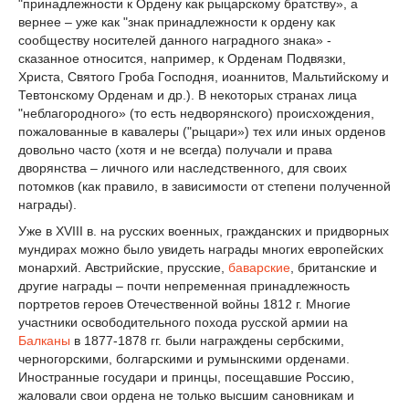
"принадлежности к Ордену как рыцарскому братству», а
вернее – уже как "знак принадлежности к ордену как
сообществу носителей данного наградного знака» -
сказанное относится, например, к Орденам Подвязки,
Христа, Святого Гроба Господня, иоаннитов, Мальтийскому и
Тевтонскому Орденам и др.). В некоторых странах лица
"неблагородного» (то есть недворянского) происхождения,
пожалованные в кавалеры ("рыцари») тех или иных орденов
довольно часто (хотя и не всегда) получали и права
дворянства – личного или наследственного, для своих
потомков (как правило, в зависимости от степени полученной
награды).
Уже в XVIII в. на русских военных, гражданских и придворных
мундирах можно было увидеть награды многих европейских
монархий. Австрийские, прусские,
баварские
, британские и
другие награды – почти непременная принадлежность
портретов героев Отечественной войны 1812 г. Многие
участники освободительного похода русской армии на
Балканы
в 1877-1878 гг. были награждены сербскими,
черногорскими, болгарскими и румынскими орденами.
Иностранные государи и принцы, посещавшие Россию,
жаловали свои ордена не только высшим сановникам и