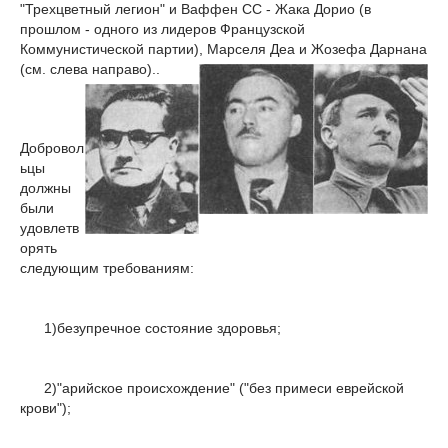
"Трехцветный легион" и Ваффен СС - Жака Дорио (в
прошлом - одного из лидеров Французской
Коммунистической партии), Марселя Деа и Жозефа Дарнана
(см. слева направо)..
Добровол
ьцы
должны
были
удовлетв
орять
следующим требованиям:
1)безупречное состояние здоровья;
2)"арийское происхождение" ("без примеси еврейской
крови");