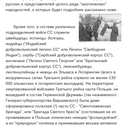
русских и представителей целого ряда "экзотических"
народностей, о которых будет подробнее рассказано ниже.
Кроме того, в составе различных
подразделений войск СС служили
швейцарцы, испанцы, болгары,
индийцы ("Индийский
добровольческий легион СС" или Легион "Свободная
Индия"), сербы ("Сербский добровольческий корпус СС"),
англичане ("Легион Святого Георгия" или "Британский
добровольческий корпус СС"), люксембуржцы,
лихтенштейнцы и немцы из Эльзаса и Лотарингии (всего в
вооруженных силах Третьего рейха служило не менее 130
000 эльзасских и лотарингских выходцев). На территории
оккупированной войсками Третьего рейха части Польши, не
вошедшей в состав Германской Державы (так называемого
Генерал-губернаторства Варшавского) была даже
сформирована польская (!) часть СС - "Свентокжижская
бригада", или "Бригада Святого Креста" (состоявшая не из
проживавших в Польше этнических немцев-"фольксдойчей",
а из "природных" поляков и принимавшая весьма активное