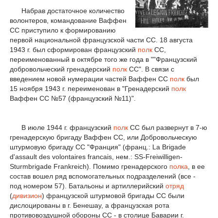
Набрав достаточное количество
волонтеров, командование Ваффен
СС приступило к формированию
первой национальной французской части СС. 18 августа
1943 г. был сформирован французский
полк
СС,
переименованный в октябре того же года в ""Французский
добровольческий гренадерский
полк
СС". В связи с
введением новой нумерации частей Ваффен СС
полк
был
15 ноября 1943 г. переименован в "Гренадерский
полк
Ваффен СС №57 (французский №11)".
В июле 1944 г. французский
полк
СС был развернут в 7-ю
гренадерскую бригаду Ваффен СС, или Добровольческую
штурмовую бригаду СС "Франция" (франц.: La Brigade
d'assault des volontaires francais, нем.: SS-Freiwilligen-
Sturmbrigаde Frankreich). Помимо гренадерского
полка
, в ее
состав вошел ряд вспомогательных подразделений (все -
под номером 57). Батальоны и артиллерийский
отряд
(
дивизион
) французской штурмовой бригады СС были
дислоцированы в г. Бенешау, а французская рота
противовоздушной обороны СС - в столице Баварии г.