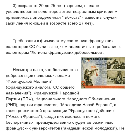
3) возраст от 20 до 25 лет (впрочем, в плане
удовлетворения волонтеров этим возрастным критериям
применялась определенная "гибкость" - известны случаи
засичления юношей в возрасте всего 17 лет).
Требования к физическому состоянию французских
волонтеров СС были выше, чем аналогичные требования к
волонтерам "Легиона французских добровольцев".
Несмотря на то, что большинство
добровольцев являлись членами
"Французской Милиции"
(французского аналога "СС общего
назначения"), Французской Народной
Партии (ППФ), Национального Народного Объединения
(РНП), партии франсистов, "Молодежи Новой Европы", а
также роялистской организации "Французское Действие"
("Аксьон Франсэз"), среди них имелось и немало
беспартийных, преимущественно студентов различных
французских университетов ("академической молодежи"). Не