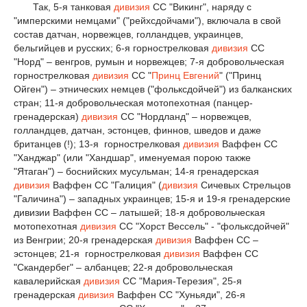
Так, 5-я танковая
дивизия
СС "Викинг", наряду с
"имперскими немцами" ("рейхсдойчами"), включала в свой
состав датчан, норвежцев, голландцев, украинцев,
бельгийцев и русских; 6-я горнострелковая
дивизия
СС
"Норд" – венгров, румын и норвежцев; 7-я добровольческая
горнострелковая
дивизия
СС "
Принц Евгений
" ("Принц
Ойген") – этнических немцев ("фольксдойчей") из балканских
стран; 11-я добровольческая мотопехотная (панцер-
гренадерская)
дивизия
СС "Нордланд" – норвежцев,
голландцев, датчан, эстонцев, финнов, шведов и даже
британцев (!); 13-я горнострелковая
дивизия
Ваффен СС
"Ханджар" (или "Хандшар", именуемая порою также
"Ятаган") – боснийских мусульман; 14-я гренадерская
дивизия
Ваффен СС "Галиция" (
дивизия
Сичевых Стрельцов
"Галичина") – западных украинцев; 15-я и 19-я гренадерские
дивизии Ваффен СС – латышей; 18-я добровольческая
мотопехотная
дивизия
СС "Хорст Вессель" - "фольксдойчей"
из Венгрии; 20-я гренадерская
дивизия
Ваффен СС –
эстонцев; 21-я горнострелковая
дивизия
Ваффен СС
"Скандербег" – албанцев; 22-я добровольческая
кавалерийская
дивизия
СС "Мария-Терезия", 25-я
гренадерская
дивизия
Ваффен СС "Хуньяди", 26-я