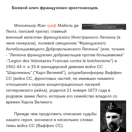
Боевой клич французских крестоносцев.
Монсиньор Жан
граф
Майоль де
Люпэ, папский прелат, главный
военный капеллан французского Иностранного Легиона (в
чине генерала), полевой священник "Французского
Антибольшевицкого Добровольческого Легиона" (или, точнее
- "Легиона французских добровольцев против большевизма"
-"Legion des Volontaires Francais contre le bolchevisme") в
1941-44 гг. и 33-й гренадерской дивизии войск СС
"Шарлемань" ("Карл Великий"), штурмбаннфюрер Ваффен
СС (войск СС, фронтовых частей, не имевших никакого
отношения к охране концентрационных лагерей
гитлеровского рейха), родился 21 января 1873 года в
родовом замке Люпэ, которым его семейство владело со
времен Карла Великого.
Прежде чем продолжить описание судьбы
нашего героя, коснемся в нескольких словах
темы войск СС (Ваффен СС).