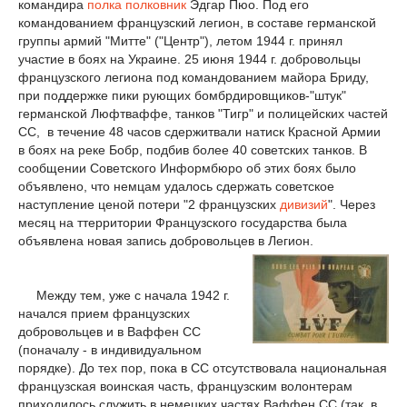
командира
полка
полковник
Эдгар Пюо. Под его
командованием французский легион, в составе германской
группы армий "Митте" ("Центр"), летом 1944 г. принял
участие в боях на Украине. 25 июня 1944 г. добровольцы
французского легиона под командованием майора Бриду,
при поддержке пики рующих бомбрдировщиков-"штук"
германской Люфтваффе, танков "Тигр" и полицейских частей
СС, в течение 48 часов сдержитвали натиск Красной Армии
в боях на реке Бобр, подбив более 40 советских танков. В
сообщении Советского Информбюро об этих боях было
объявлено, что немцам удалось сдержать советское
наступление ценой потери "2 французских
дивизий
". Через
месяц на ттерритории Французского государства была
объявлена новая запись добровольцев в Легион.
Между тем, уже с начала 1942 г.
начался прием французских
добровольцев и в Ваффен СС
(поначалу - в индивидуальном
порядке). До тех пор, пока в СС отсутствовала национальная
французская воинская часть, французским волонтерам
приходилось служить в немецких частях Ваффен СС (так, в