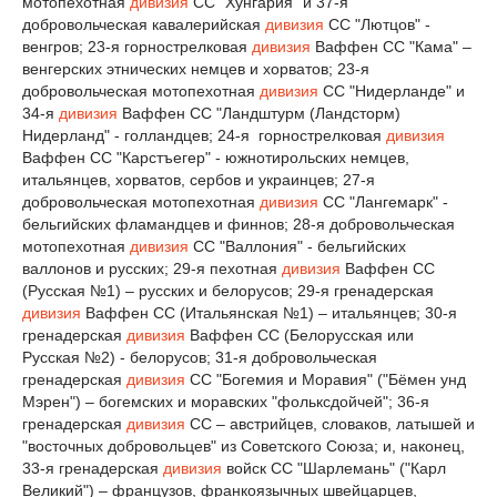
мотопехотная
дивизия
СС "Хунгария" и 37-я
добровольческая кавалерийская
дивизия
СС "Лютцов" -
венгров; 23-я горнострелковая
дивизия
Ваффен СС "Кама" –
венгерских этнических немцев и хорватов; 23-я
добровольческая мотопехотная
дивизия
СС "Нидерланде" и
34-я
дивизия
Ваффен СС "Ландштурм (Ландсторм)
Нидерланд" - голландцев; 24-я горнострелковая
дивизия
Ваффен СС "Карстъегер" - южнотирольских немцев,
итальянцев, хорватов, сербов и украинцев; 27-я
добровольческая мотопехотная
дивизия
СС "Лангемарк" -
бельгийских фламандцев и финнов; 28-я добровольческая
мотопехотная
дивизия
СС "Валлония" - бельгийских
валлонов и русских; 29-я пехотная
дивизия
Ваффен СС
(Русская №1) – русских и белорусов; 29-я гренадерская
дивизия
Ваффен СС (Итальянская №1) – итальянцев; 30-я
гренадерская
дивизия
Ваффен СС (Белорусская или
Русская №2) - белорусов; 31-я добровольческая
гренадерская
дивизия
СС "Богемия и Моравия" ("Бёмен унд
Мэрен") – богемских и моравских "фольксдойчей"; 36-я
гренадерская
дивизия
СС – австрийцев, словаков, латышей и
"восточных добровольцев" из Советского Союза; и, наконец,
33-я гренадерская
дивизия
войск СС "Шарлемань" ("Карл
Великий") – французов, франкоязычных швейцарцев,