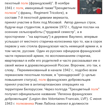
пехотный
полк
(французский)". В ноябре
1941 г.
полк
, именуемый также"Трехцветным
полком
" ( франц.: Regiment Tricolore), в
составе 7-й пехотной дивизии вермахта,
принял участие в боях под Москвой. Автор данных строк,
будучи еще студентом, в далеком 1972 г., будучи послан на
осенние сельхозработы ("трудовой семестр", а в
просторчеии - "на картошку") в деревню Ваулино, впервые
услышал от местного старичка-колхозника про то, как в сорок
первом у них стояла французская часть немецкой армии и, в
том числе, русские. Один из русских офицеров французской
части германской армии, по воспоминаниям старичка,
квартировал в избе его родителей и часто рассказывал им о
своей жизни в дореволюционной России. Впрочем, это так, к
слову... Переименованный в начале 1942 г., подобно всем
германским пехотным полкам, в "гренадерский" (с целью
повышения статуса),
полк
французских добровольцев
принял участие в антипартизанских операциях на
территории Белоруссии. Через полгода "Трехцветный
полк
"
получил официальное название "Легиона французских
добровольцев" (Legion des Volontaires Francais, LVF). С июня
1943 г.
полковника
Роже Лабона сменил в должности