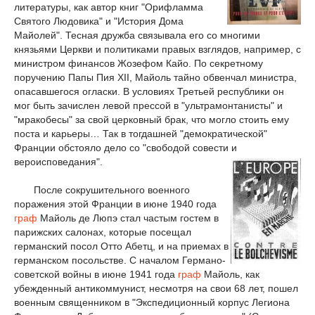
литературы, как автор книг "Орифламма
Святого Людовика" и "История Дома
Майолей". Тесная дружба связывала его со многими
князьями Церкви и политиками правых взглядов, например, с
министром финансов Жозефом Кайо. По секретному
поручению Папы Пия XII, Майоль тайно обвенчал министра,
опасавшегося огласки. В условиях Третьей республики он
мог быть зачислен левой прессой в "ультрамонтанисты" и
"мракобесы" за свой церковный брак, что могло стоить ему
поста и карьеры… Так в тогдашней "демократической"
Франции обстояло дело со "свободой совести и
вероисповедания".
После сокрушительного военного
поражения этой Франции в июне 1940 года
граф
Майоль де Люпэ стал частым гостем в
парижских салонах, которые посещал
германский посол Отто Абетц, и на приемах в
германском посольстве. С началом Германо-
советской войны в июне 1941 года
граф
Майоль, как
убежденный антикоммунист, несмотря на свои 68 лет, пошел
военным священником в "Экспедиционный корпус Легиона