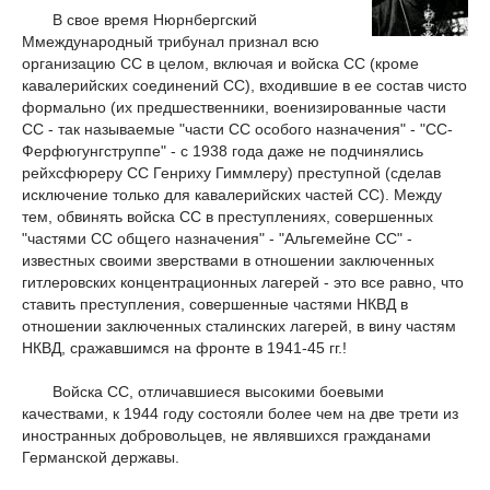
В свое время Нюрнбергский
Ммеждународный трибунал признал всю
организацию СС в целом, включая и войска СС (кроме
кавалерийских соединений СС), входившие в ее состав чисто
формально (их предшественники, военизированные части
СС - так называемые "части СС особого назначения" - "СС-
Ферфюгунгструппе" - с 1938 года даже не подчинялись
рейхсфюреру СС Генриху Гиммлеру) преступной (сделав
исключение только для кавалерийских частей СС). Между
тем, обвинять войска СС в преступлениях, совершенных
"частями СС общего назначения" - "Альгемейне СС" -
известных своими зверствами в отношении заключенных
гитлеровских концентрационных лагерей - это все равно, что
ставить преступления, совершенные частями НКВД в
отношении заключенных сталинских лагерей, в вину частям
НКВД, сражавшимся на фронте в 1941-45 гг.!
Войска СС, отличавшиеся высокими боевыми
качествами, к 1944 году состояли более чем на две трети из
иностранных добровольцев, не являвшихся гражданами
Германской державы.