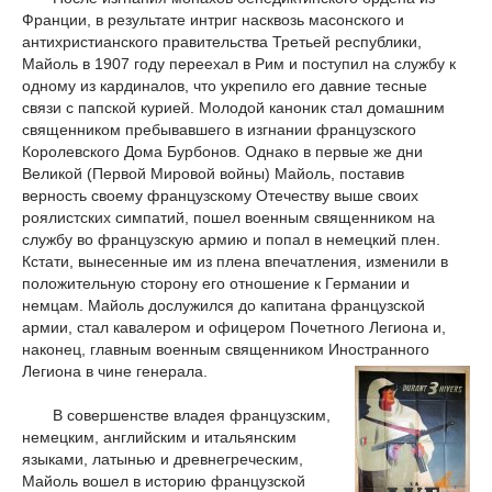
Франции, в результате интриг насквозь масонского и
антихристианского правительства Третьей республики,
Майоль в 1907 году переехал в Рим и поступил на службу к
одному из кардиналов, что укрепило его давние тесные
связи с папской курией. Молодой каноник стал домашним
священником пребывавшего в изгнании французского
Королевского Дома Бурбонов. Однако в первые же дни
Великой (Первой Мировой войны) Майоль, поставив
верность своему французскому Отечеству выше своих
роялистских симпатий, пошел военным священником на
службу во французскую армию и попал в немецкий плен.
Кстати, вынесенные им из плена впечатления, изменили в
положительную сторону его отношение к Германии и
немцам. Майоль дослужился до капитана французской
армии, стал кавалером и офицером Почетного Легиона и,
наконец, главным военным священником Иностранного
Легиона в чине генерала.
В совершенстве владея французским,
немецким, английским и итальянским
языками, латынью и древнегреческим,
Майоль вошел в историю французской