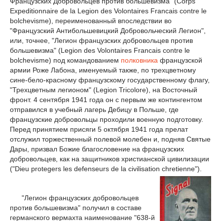
Французских Добровольцев против большевизма" (Corps
Expeditionnaire de la Legion des Volontaires Francais contre le
bolchevisme), переименованный впоследствии во
"Французский Антибольшевицкий Добровольческий Легион",
или, точнее, "Легион французских добровольцев против
большевизма" (Legion des Volontaires Francais contre le
bolchevisme) под командованием
полковника
французской
армии Роже Лабона, именуемый также, по трехцветному
сине-бело-красному французскому государственному флагу,
"Трехцветным легионом" (Legion Tricolore), на Восточный
фронт. 4 сентября 1941 года он с первым же контингентом
отправился в учебный лагерь Дебицу в Польше, где
французские добровольцы проходили военную подготовку.
Перед принятием присяги 5 октября 1941 года прелат
отслужил торжественный полевой молебен и, подняв Святые
Дары, призвал Божие благословение на французских
добровольцев, как на защитников христианской цивилизации
("Dieu protegers les defenseurs de la civilisation chretienne").
"Легион французских добровольцев
против большевизма" получил в составе
германского вермахта наименование "638-й