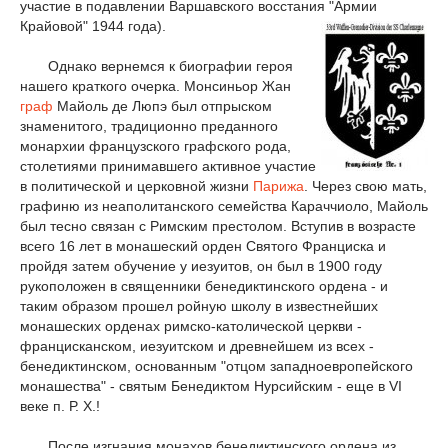
участие в подавлении Варшавского восстания "Армии
Крайовой" 1944 года).
Однако вернемся к биографии героя
нашего краткого очерка. Монсиньор Жан
граф
Майоль де Люпэ был отпрыском
знаменитого, традиционно преданного
монархии французского графского рода,
столетиями принимавшего активное участие
в политической и церковной жизни
Парижа
. Через свою мать,
графиню из неаполитанского семейства Караччиоло, Майоль
был тесно связан с Римским престолом. Вступив в возрасте
всего 16 лет в монашеский орден Святого Франциска и
пройдя затем обучение у иезуитов, он был в 1900 году
рукоположен в священники бенедиктинского ордена - и
таким образом прошел ройную школу в известнейших
монашеских орденах римско-католической церкви -
францисканском, иезуитском и древнейшем из всех -
бенедиктинском, основанным "отцом западноевропейского
монашества" - святым Бенедиктом Нурсийским - еще в VI
веке п. Р. Х.!
После изгнания монахов бенедиктинского ордена из