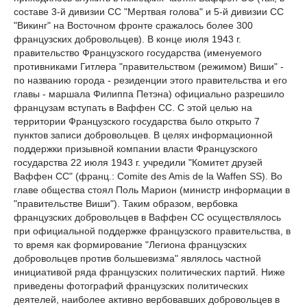
составе 3-й дивизии СС "Мертвая голова" и 5-й дивизии СС
"Викинг" на Восточном фронте сражалось более 300
французских добровольцев). В конце июля 1943 г.
правительство Французского государства (именуемого
противниками Гитлера "правительством (режимом) Виши" -
по названию города - резиденции этого правительства и его
главы - маршала Филиппа Петэна) официально разрешило
французам вступать в Ваффен СС. С этой целью на
территории Французского государства было открыто 7
пунктов записи добровольцев. В целях информационной
поддержки призывной компании власти Французского
государства 22 июля 1943 г. учредили "Комитет друзей
Ваффен СС" (франц.: Comite des Amis de la Waffen SS). Во
главе общества стоял Поль Марион (министр информации в
"правительстве Виши"). Таким образом, вербовка
французских добровольцев в Ваффен СС осуществлялось
при официальной поддержке французского правительства, в
то время как формирование "Легиона французских
добровольцев против большевизма" являлось частной
инициативой ряда французских политических партий. Ниже
приведены фотографий французских политических
деятелей, наиболее активно вербовавших добровольцев в