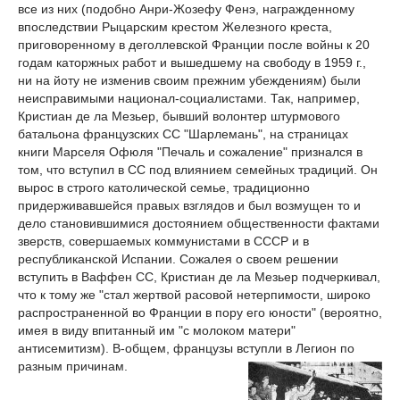
все из них (подобно Анри-Жозефу Фенэ, награжденному
впоследствии Рыцарским крестом Железного креста,
приговоренному в деголлевской Франции после войны к 20
годам каторжных работ и вышедшему на свободу в 1959 г.,
ни на йоту не изменив своим прежним убеждениям) были
неисправимыми национал-социалистами. Так, например,
Кристиан де ла Мезьер, бывший волонтер штурмового
батальона французских СС "Шарлемань", на страницах
книги Марселя Офюля "Печаль и сожаление" признался в
том, что вступил в СС под влиянием семейных традиций. Он
вырос в строго католической семье, традиционно
придерживавшейся правых взглядов и был возмущен то и
дело становившимися достоянием общественности фактами
зверств, совершаемых коммунистами в СССР и в
республиканской Испании. Сожалея о своем решении
вступить в Ваффен СС, Кристиан де ла Мезьер подчеркивал,
что к тому же "стал жертвой расовой нетерпимости, широко
распространенной во Франции в пору его юности" (вероятно,
имея в виду впитанный им "с молоком матери"
антисемитизм). В-общем, французы вступли в Легион по
разным причинам.