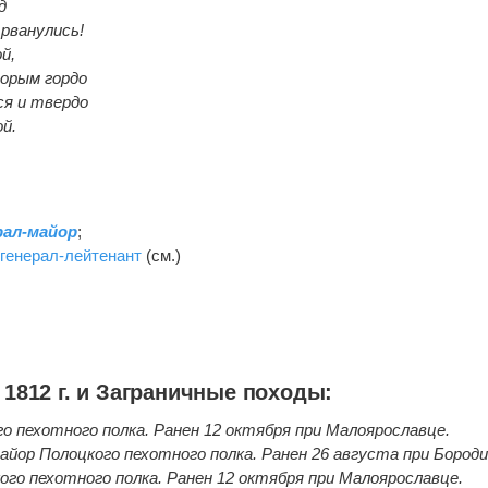
д
 рванулись!
й,
торым гордо
я и твердо
й.
рал-майор
;
,
генерал-лейтенант
(см.)
1812 г. и Заграничные походы:
го пехотного полка. Ранен 12 октября при Малоярославце.
айор Полоцкого пехотного полка. Ранен 26 августа при Бороди
го пехотного полка. Ранен 12 октября при Малоярославце.