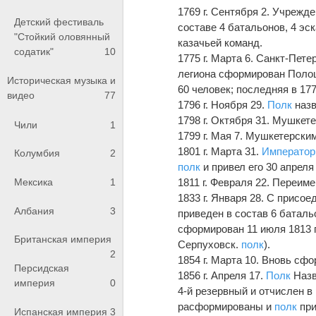
1769 г. Сентября 2. Учрежде
Детский фестиваль
составе 4 батальонов, 4 эс
"Стойкий оловянный
казачьей команд.
содатик"
10
1775 г. Марта 6. Санкт-Пет
легиона сформирован Поло
Историческая музыка и
60 человек; последняя в 17
видео
77
1796 г. Ноября 29.
Полк
назв
1798 г. Октября 31. Мушкет
Чили
1
1799 г. Мая 7. Мушкетерски
1801 г. Марта 31.
Император
Колумбия
2
полк
и привел его 30 апреля 
Мексика
1
1811 г. Февраля 22. Переим
1833 г. Января 28. С присо
Албания
3
приведен в состав 6 баталь
сформирован 11 июля 1813 г.,
Британская империя
Серпуховск.
полк
).
2
1854 г. Марта 10. Вновь сф
Персидская
1856 г. Апреля 17.
Полк
Назв
империя
0
4-й резервный и отчислен в 
расформированы и
полк
при
Испанская империя
3