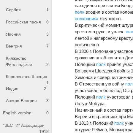
находился при взятии Бенд
Сербия
1
полк
входил в состав коло
полковника
Ясунского.
Российская песня
0
В критический момент штур
крестом в руке, и увлек
пол
Япония
3
лентой к наперсному кресту,
пожизненно.
Венгрия
7
В 1806 г. Полочане участво
сражении штаб-капитан Де
Княжество
Полоцкий
полк
принял участ
Финляндское
2
Во время Шведской войны 1
Королевство Швеция
Химонса и совершил зимний
1
В Отечественную войну
пол
Индия
2
участвовал в боях под Остр
Полоцкий
полк
участвовал в
Австро-Венгрия
8
Латур-Мобура.
Назначенный в состав парт
English version
0
Вереи и в сражениях при М
В 1813 г. Полоцкий
полк
уча
"ВЕСТИ" Ассоциации
штурме Реймса, Монмартра
1919