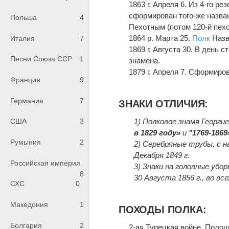
1863 г. Апреля 6. Из 4-го р
сформирован того-же назв
Польша
4
Пехотным (потом 120-й пе
1864 р. Марта 25.
Полк
Назв
Италия
7
1869 г. Августа 30. В день 
Песни Союза ССР
1
знамена.
1879 г. Апреля 7. Сформиров
Франция
9
Германия
7
ЗНАКИ ОТЛИЧИЯ:
1) Полковое знамя Георгие
США
3
в 1829 году»
и
"1769-1869
Румыния
2
2) Серебряные трубы, с 
Декабря 1849 г.
Российская империя
3) Знаки на головные убор
8
30 Августа 1856 г., во вс
СХС
0
Македония
1
ПОХОДЫ ПОЛКА:
Болгария
2
2-ая Турецкая войне, Поло