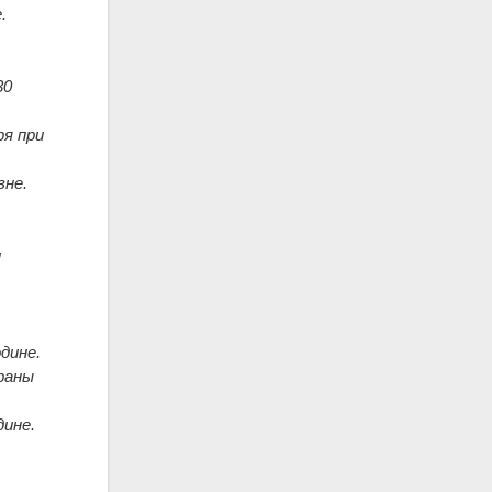
.
30
ря при
вне.
и
дине.
 раны
дине.