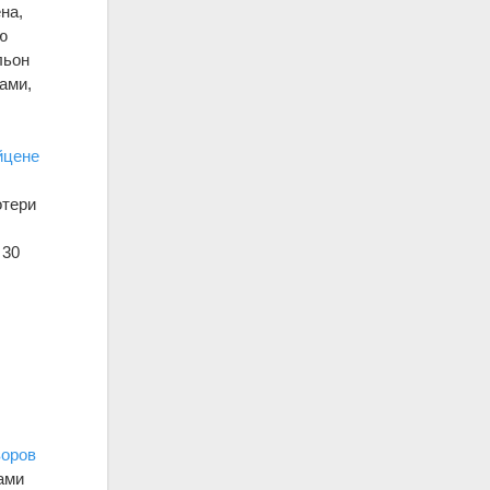
на,
ю
льон
ами,
йцене
отери
 30
л
оров
ами