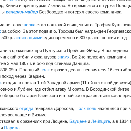
ер, Килии и при штурме Измаила. Во время этого штурма Полоц
нны
генерал-майор
Безбородко и потерял своего командира
ма во главе
полка
стал полковой священник о. Трофим Куцынски
к
за собою. За этот подвиг о. Трофим был награжден Георгиевск
 500 р.
ассигнациями
единовременно и 300 р. асс. пенсии в год
вали в сражениях при Пултуске и Прейсиш-Эйлау. В последнем
мчинский отбил у французов
знамя
. Во 2-ю половину кампании
ие 3 мая 1807 г. в бою под стенами Данцига.
808-09 гг. Полоцкий
полк
отразил десант неприятеля 16 сентябр
 поход через Кваркен.
к
входил в состав 1-ой Западной армии (11-ой пехотной дивизии)
овною и Лубине, где отбил атаку Мюрата. В Бородинской битве
 обороне батареи Раевского и геройски отразил атаки кавалери
изанского
отряда
генерала Дорохова,
Полк
полк
находился при в
алоярославце и Вязьме.
ствовал в сражениях при Люцене,
Бауцене
и
Лейпциге
, а в 1814 
 и
Парижа
.