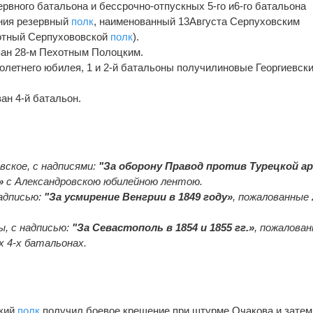
езервного батальона и бессрочно-отпускных 5-го и6-го батальона
ания резервный
полк
, наименованный 13Августа Серпуховским
хотный Серпухововской
полк
).
ан 28-м Пехотным Полоцким.
столетнего юбилея, 1 и 2-й батальоны получилиновые Георгиевск
ан 4-й батальон.
вское, с надписями:
"За оборону Правод против Турецкой а
»
с Александровскою юбилейною лентою.
надписью:
"За усмирение Венгрии в 1849 году»
, пожалованные 
ы, с надписью:
"За Севастополь в 1854 и 1855 гг.»
, пожалова
ех 4-х батальонах.
цкий
полк
получил боевое крещение при штурме Очакова и затем