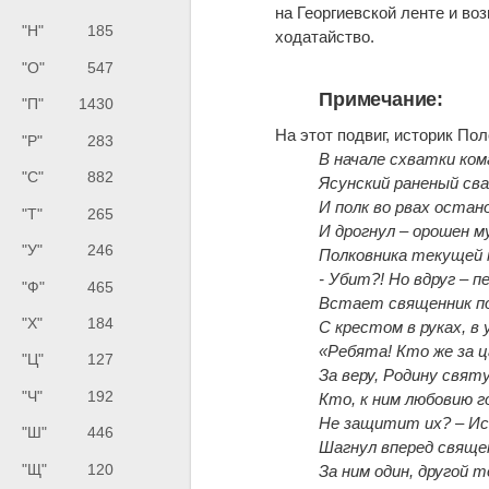
на Георгиевской ленте и воз
"Н"
185
ходатайство.
"О"
547
Примечание:
"П"
1430
На этот подвиг, историк По
"Р"
283
В начале схватки ком
"С"
882
Ясунский раненый сва
И полк во рвах остан
"Т"
265
И дрогнул – орошен м
"У"
246
Полковника текущей 
- Убит?! Но вдруг – 
"Ф"
465
Встает священник по
"Х"
184
С крестом в руках, в
«Ребята! Кто же за ц
"Ц"
127
За веру, Родину свят
"Ч"
192
Кто, к ним любовию г
Не защитит их? – И
"Ш"
446
Шагнул вперед священ
"Щ"
120
За ним один, другой т