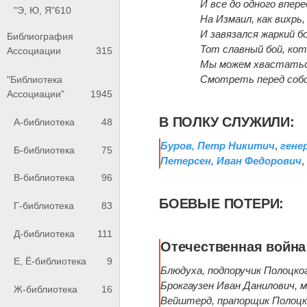
И все до одного впере
"Э, Ю, Я"
610
На Измаил, как вихрь,
И завязался жаркий бо
Библиография
Тот славный бой, ко
Ассоциации
315
Мы можем хвастатьс
Смотреть перед собо
"Библиотека
Ассоциации"
1945
В ПОЛКУ СЛУЖИЛИ:
А-библиотека
48
Буров, Петр Никитич
,
гене
Б-библиотека
75
Петерсен, Иван Федорович
В-библиотека
96
БОЕВЫЕ ПОТЕРИ:
Г-библиотека
83
Д-библиотека
111
Отечественная война 
Е, Ё-библиотека
9
Блюдуха, подпоручик Полоцко
Брокгаузен Иван Данилович, м
Ж-библиотека
16
Вейштерд, прапорщик Полоцко