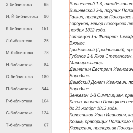
Вишневский 1-й, штабс-капит
З-библиотека
65
Вишневской 2-й, поручик Поло
И, Й-библиотека
90
Галкин, прапорщик Полоцкого 
Горбунов, майор Полоцкого пе
К-библиотека
151
ноября 1812 года.
Готовцов 1-й Филарет Тимофе
Л-библиотека
25
Вязьме.
Гродковской (Гродновский), п
М-библиотека
78
Губанов 2-й Яков Степанович,
Малоярославце.
Н-библиотека
84
Двинятин Евстрат Иванович, 
Бородине.
О-библиотека
180
Дембский Донат Иванович, пр
Бородине.
П-библиотека
344
Зенкевич 1-й Симплициан, пра
Р-библиотека
164
Кахно, капитан Полоцкого пе
до 21 ноября 1812 года.
С-библиотека
124
Колесников Иван Иванович, ка
Кошка, прапорщик Полоцкого 
Т-библиотека
67
Лазаревич, прапорщик Полоцк