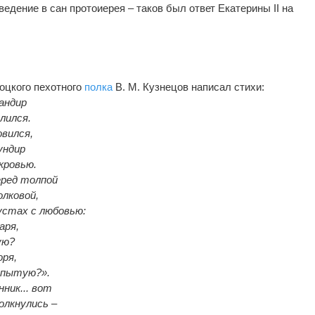
ведение в сан протоиерея – таков был ответ Екатерины II на
лоцкого пехотного
полка
В. М. Кузнецов написал стихи:
андир
лился.
овился,
ундир
кровью.
перед толпой
лковой,
 устах с любовью:
аря,
ую?
оря,
спытую?».
ник... вот
олкнулись –