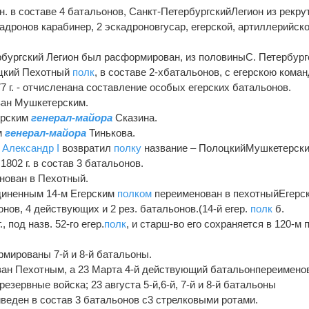
н. в составе 4 батальонов, Санкт-ПетербургскийЛегион из рекру
кадронов карабинер, 2 эскадроновгусар, егерской, артиллерийско
ербургский Легион был расформирован, из половиныС. Петербург
цкий Пехотный
полк
, в составе 2-хбатальонов, с егерскою кома
77 г. - отчисленана составление особых егерских батальонов.
ан Мушкетерским.
ерским
генерал-майора
Сказина.
м
генерал-майора
Тинькова.
Александр I
возвратил
полку
название – ПолоцкийМушкетерск
1802 г. в состав 3 батальонов.
енован в Пехотный.
единенным 14-м Егерским
полком
переименован в пехотныйЕгерск
онов, 4 действующих и 2 рез. батальонов.(14-й егер.
полк
б.
 под назв. 52-го егер.
полк
, и старш-во его сохраняется в 120-м 
ормированы 7-й и 8-й батальоны.
ан Пехотным, а 23 Марта 4-й действующий батальонпереимено
резервные войска; 23 августа 5-й,6-й, 7-й и 8-й батальоны
веден в состав 3 батальонов с3 стрелковыми ротами.