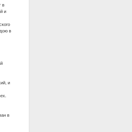
т в
й и
ского
ндою в
ий
ий, и
пех.
ван в