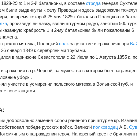
1828-29 гг. 1 и 2-й батальоны, в составе
отряда
генерал Сухтеле
атем были выдвинуты к селу Праводы и здесь выдержали тяжелу
иря, во время которой 25 мая 1829 г. батальон Полоцкого и бата
лка
, произведя вылазку, взяли штурмом редут, занятый 500 турк
 выказанную храбрость 1 и 2-му батальонам были пожалованы 6
 знамена.
енгерского мятежа, Полоцкий
полк
за участие в сражениях при
Ва
26 января 1849 г. серебряными трубами.
ился в гарнизоне Севастополя с 22 Июля по 1 Августа 1855 г., п
л в сражении на р. Черной, за мужество в котором был награжден
головные уборы.
ял участие в усмирении польского мятежа в Волынской губ. и
х с повстанцами.
А:
й добровольно заменил собой раненого при штурме кр. Измаи
собствовал победе русских войск. Великий
полководец
А.В.
Сув
 Потемкиным о награждении героя. Наперсный крест с бриллиант