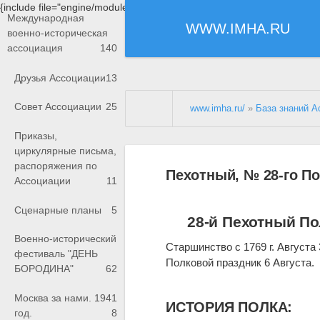
{include file="engine/modules/saperu/head.php"}
Международная
WWW.IMHA.RU
военно-историческая
ассоциация
140
Друзья Ассоциации
13
Совет Ассоциации
25
www.imha.ru/
»
База знаний А
Приказы,
циркулярные письма,
распоряжения по
Пехотный, № 28-го П
Ассоциации
11
Сценарные планы
5
28-й Пехотный По
Военно-исторический
Старшинство с 1769 г. Августа 
фестиваль "ДЕНЬ
Полковой праздник 6 Августа.
БОРОДИНА"
62
Москва за нами. 1941
ИСТОРИЯ ПОЛКА:
год.
8