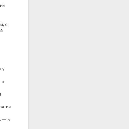
кий
й, с
ой
я у
 и
и
зятии
г. — в