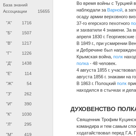
Во время войны с Турцией в 
База знаний
наблюдали за
Варной
, а з
Ассоциации
15655
осаду армии верховного виз
"А"
1716
37-го егерского пехотного
по
и захватили 4 знамени. За
"Б"
1507
апреля 1830 г. Георгиевские
"В"
1217
В 1849 г., при усмирении В
и Дебречине был награжден 
"Г"
1226
Крымская война,
полк
наход
полка
- 48 человек.
"Д"
1438
4 августа 1855 г. участвова
"Е"
114
августа 1856 г. знаками на 
В 1863 г. Полоцкий
полк
прин
"Ж"
54
находился в стычках и дела
"З"
262
"И"
390
ДУХОВЕНСТВО ПОЛК
"К"
1030
Священник Трофим Куцински
"Л"
295
командира и тем самым спо
ходатайствовал перед Г.А.
"М"
419