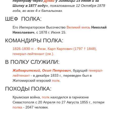
переправу через
Дунай
у Зимницы 15 Июня и за
Шипку в 1877 году»
, пожалованные 12 Октября 1878
года, во всех 4-х батальонах.
ШЕФ ПОЛКА:
Его Императорское Высочество
Великий князь
Николай
Николаевич
, с 1878 г. Июня 15.
КОМАНДИРЫ ПОЛКА:
1826-1830 гг. - Фези, Карп Карпович (1797 † 1848),
генерал-лейтенант (см.).
В ПОЛКУ СЛУЖИЛИ:
Жабокритский, Осип Петрович
, будущий
генерал-
лейтенант
- в декабре 1833 г., переведен был в
Житомирский егерский
полк
.
ПОХОДЫ ПОЛКА:
Крымская война,
полк
находился в гарнизоне
Севастополя с 20 Апреля по 27 Августа 1855 г., потери
полка
- 2047 человек.