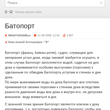
Полная версия сайта
Батопорт
996d67df0d686ca
21-09-2009, 12:43
3 907
База знаний Ассоциации
/
"Б"
Батопорт (франц. bateau-porte), судно, служащее для
запирания устья дока, когда таковой требуется осушить; в
этом случае Батопорт заполняется водой, садится на дно
дока и прижимается особыми выступами (порогами) к
сделанным по обводам Батопорта уступам в стенках и дне
дока.
По мере выкачивания воды из дока Батопорт все плотнее
прижимается своими порогами к стенкам дока вследствие
разности давления воды вне дока и внутри его, не допуская
внешнюю воду вливаться в док.
С военной точки зрения Батопорт является ключом к доку
противника, т. к. достаточно повредить Батопорт, чтобы док