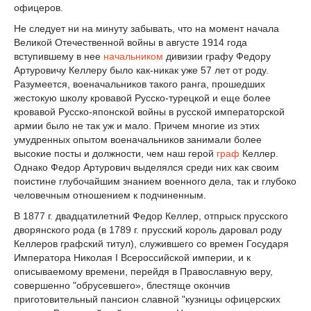
офицеров.
Не следует ни на минуту забывать, что на момент начала
Великой Отечественной войны в августе 1914 года
вступившему в нее
начальником
дивизии графу Федору
Артуровичу Келлеру было как-никак уже 57 лет от роду.
Разумеется, военачальников такого ранга, прошедших
жестокую школу кровавой Русско-турецкой и еще более
кровавой Русско-японской войны в русской императорской
армии было не так уж и мало. Причем многие из этих
умудренных опытом военачальников занимали более
высокие посты и должности, чем наш герой
граф
Келлер.
Однако Федор Артурович выделялся среди них как своим
поистине глубочайшим знанием военного дела, так и глубоко
человечным отношением к подчиненным.
В 1877 г. двадцатилетний Федор Келлер, отпрыск прусского
дворянского рода (в 1789 г. прусский король даровал роду
Келлеров графский титул), служившего со времен Государя
Императора Николая I Всероссийской империи, и к
описываемому времени, перейдя в Православную веру,
совершенно "обрусевшего», блестяще окончив
приготовительный пансион славной "кузницы офицерских