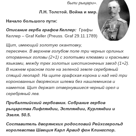
были рыцари».
Л.Н. Толстой. Война и мир.
Начало большого пути:
Описание герба графов Келлер:
Графы
Келлер – Graf Keller (Preuss. Graf 29.11.1789)
Щит, имеющий золотую окантовку,
пересечен. В верхнем голубом поле три черных орлиных
оторванных головы (2+1) с золотыми клювами и красными
языками, между трех золотых шестиконечных звезд (1+2).
В нижнем красном поле на зеленой земле серебряный
спящий леопард. На щите графская корона и над ней три
коронованных дворянских шлема без нашлемников и
наметов. Щит держат отвернувшиеся черный орел и
серебряный лев.
Прибалтийский гербовник. Собрание гербов
рыцарства Лифляндии, Эстляндии, Курляндии и
Эзеля. 50.5.
Составитель дворянских родословий Рейхсгерольд
королевства Швеция Карл Арвид фон Клингспор.