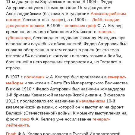
11-м драгунском Харьковском полках. В 1904 г. Федор
Артурович вступил в командование 15-м драгунским
Александрийским (бывшим 5-м гусарским
Александрийским
полком
"бессмертных
гусар
»), а в 1906 г. –
Лейб-гвардии
драгунским полком
. В 1905 г.
полковник
граф
Ф. А. Келлер
временно исполнял обязанности Калишского
генерал-
губернатора
, беспощадно подавляя крамолу. Находясь при
исполнении служебных обязанностей, Федор Артурович был
сначала обстрелян, а затем серьезно ранен (из его тела
извлекли 54 осколка) и контужен в голову взрывом бомбы,
брошенной в него красными террористами, но "остался в
строю».
В 1907 г.
полковник
Ф.А. Келлер был произведен в
генерал-
майоры
и зачислен в Свиту Его Императорского Величества.
В июне 1910 г. Федор Артурович был назначен командиром
1-й бригады Кавказской кавалерийской дивизии. В феврале
1912 г. последовало его назначение
начальником
10-й
кавалерийской дивизии, с которой он и выступил на фронт
Великой (Отечественной) войны. К моменту выступления на
фронт
граф
Ф.А. Келлер уже носил звание
генерал-
лейтенанта
.
Граф
Ф.А. Келлер пользовался в Русской Императорской