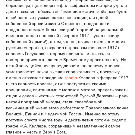
борзописцы, щелкоперы и фальсификаторы истории украли
даже название, обозвав ее "империалистической», как будто
в ней честные русские воины нее защищали ценой
собственной крови и жизни Отечество, преданное и
проданное немцам большевицкой "партией национальной
измены», подло нанесшей в черном 1917 г. удар в спину
собственной армии!), а тем, что он, в числе очень немногих
русских генералов, сохранил в кровавом феврале 1917 г.
верность Государю, которому присягал, и отказался
повторно присягать, да еще Временному правительству! Но
в этой кажущейся несправедливости, по нашему мнению,
усматривается некая высшая справедливость, поскольку
именно отважное поведение
графа
Келлера в феврале 1917
г., его верность присяге, отказ поступиться своими
принципами, впитанными с молоком матери, предать заветы
отцов и дедов – честных строителей Русской Державы – ради
некоей призрачной выгоды, стали своеобразной
кульминацией жизни этого доблестного Православного воина
Великой, Единой и Неделимой России. Именно по этому
поступку спустя многие годы и десятилетия потомки судят о
графе Ф.А. Келлере, сохранившим незапятнанной самое
главное – Честь и Веру в Бога.