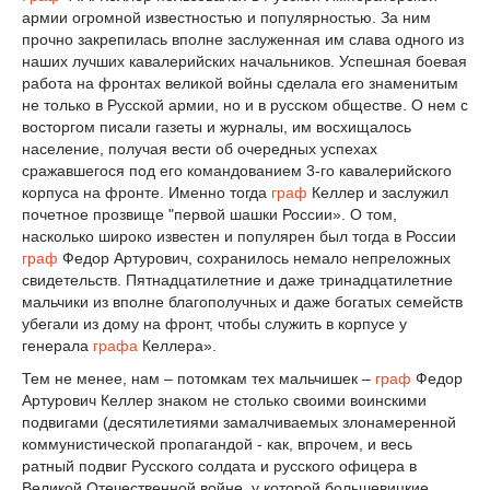
армии огромной известностью и популярностью. За ним
прочно закрепилась вполне заслуженная им слава одного из
наших лучших кавалерийских начальников. Успешная боевая
работа на фронтах великой войны сделала его знаменитым
не только в Русской армии, но и в русском обществе. О нем с
восторгом писали газеты и журналы, им восхищалось
население, получая вести об очередных успехах
сражавшегося под его командованием 3-го кавалерийского
корпуса на фронте. Именно тогда
граф
Келлер и заслужил
почетное прозвище "первой шашки России». О том,
насколько широко известен и популярен был тогда в России
граф
Федор Артурович, сохранилось немало непреложных
свидетельств. Пятнадцатилетние и даже тринадцатилетние
мальчики из вполне благополучных и даже богатых семейств
убегали из дому на фронт, чтобы служить в корпусе у
генерала
графа
Келлера».
Тем не менее, нам – потомкам тех мальчишек –
граф
Федор
Артурович Келлер знаком не столько своими воинскими
подвигами (десятилетиями замалчиваемых злонамеренной
коммунистической пропагандой - как, впрочем, и весь
ратный подвиг Русского солдата и русского офицера в
Великой Отечественной войне, у которой большевицкие