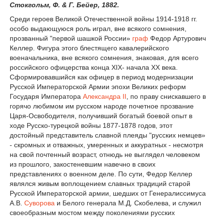
Стокгольм, Ф. & Г. Бейер, 1882.
Среди героев Великой Отечественной войны 1914-1918 гг.
особо выдающуюся роль играл, вне всякого сомнения,
прозванный "первой шашкой России»
граф
Федор Артурович
Келлер. Фигура этого блестящего кавалерийского
военачальника, вне всякого сомнения, знаковая, для всего
российского офицерства конца XIX- начала XX века.
Сформировавшийся как офицер в период модернизации
Русской Императорской Армии эпохи Великих реформ
Государя Императора
Александра II
, по праву снискавшего в
горячо любимом им русском народе почетное прозвание
Царя-Освободителя, получивший богатый боевой опыт в
ходе Русско-турецкой войны 1877-1878 годов, этот
достойный представитель славной плеяды "русских немцев»
- скромных и отважных, умеренных и аккуратных - несмотря
на свой почтенный возраст, отнюдь не выглядел человеком
из прошлого, закостеневшим навечно в своих
представлениях о военном деле. По сути, Федор Келлер
являлся живым воплощением славных традиций старой
Русской Императорской армии, шедших от Генералиссимуса
А.В.
Суворова
и Белого генерала М.Д. Скобелева, и служил
своеобразным мостом между поколениями русских