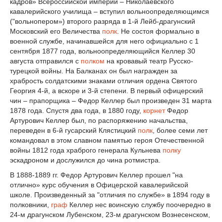
кадров» Всероссийской империи – Николаевского
кавалерийского училища – вступил вольноопределяющимся
("вольнопером») второго разряда в 1-й Лейб-драгунский
Московский его Величества
полк
. Не состоя формально в
военной службе, начинавшейся для него официально с 1
сентября 1877 года, вольноопределяющийся Келлер 30
августа отправился с
полком
на кровавый театр Русско-
турецкой войны. На Балканах он был награжден за
храбрость солдатскими знаками отличия ордена Святого
Георгия 4-й, а вскоре и 3-й степени. В первый офицерский
чин – прапорщика – Федор Келлер был произведен 31 марта
1878 года. Спустя два года, в 1880 году,
корнет
Федор
Артурович Келлер был, по распоряжению начальства,
переведен в 6-й гусарский Клястицкий
полк
, более семи лет
командовал в этом славном памятью героя Отечественной
войны 1812 года храброго генерала Кульнева
полку
эскадроном и дослужился до чина ротмистра.
В 1888-1889 гг. Федор Артурович Келлер прошел "на
отлично» курс обучения в Офицерской кавалерийской
школе. Произведенный за "отличия по службе» в 1894 году в
полковники,
граф
Келлер нес воинскую службу поочередно в
24-м драгунском Лубенском, 23-м драгунском Вознесенском,