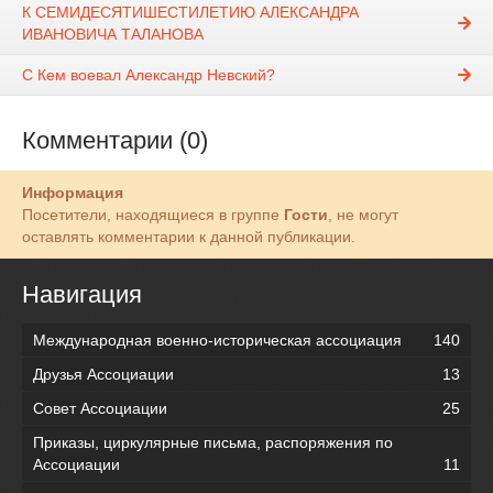
К СЕМИДЕСЯТИШЕСТИЛЕТИЮ АЛЕКСАНДРА
ИВАНОВИЧА ТАЛАНОВА
С Кем воевал Александр Невский?
Комментарии (0)
Информация
Посетители, находящиеся в группе
Гости
, не могут
оставлять комментарии к данной публикации.
Навигация
Международная военно-историческая ассоциация
140
Друзья Ассоциации
13
Совет Ассоциации
25
Приказы, циркулярные письма, распоряжения по
Ассоциации
11