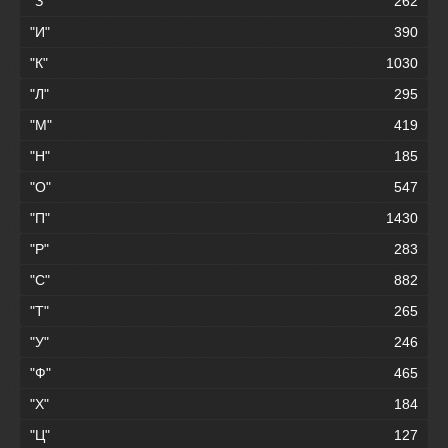
"З"
262
"И"
390
"К"
1030
"Л"
295
"М"
419
"Н"
185
"О"
547
"П"
1430
"Р"
283
"С"
882
"Т"
265
"У"
246
"Ф"
465
"Х"
184
"Ц"
127