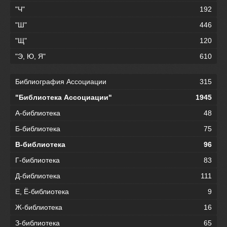
"Ч"
192
"Ш"
446
"Щ"
120
"Э, Ю, Я"
610
Библиография Ассоциации
315
"Библиотека Ассоциации"
1945
А-библиотека
48
Б-библиотека
75
В-библиотека
96
Г-библиотека
83
Д-библиотека
111
Е, Ё-библиотека
9
Ж-библиотека
16
З-библиотека
65