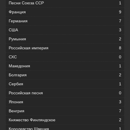
Песни Союза ССР
1
Франция
9
Германия
7
США
3
Румыния
2
Российская империя
8
СХС
0
Македония
1
Болгария
2
Сербия
1
Российская песня
0
Япония
3
Венгрия
7
Княжество Финляндское
2
Королевство Швеция
1