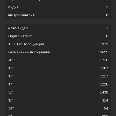
Индия
2
Австро-Венгрия
8
Фото-видео
1
English version
0
"ВЕСТИ" Ассоциации
1919
База знаний Ассоциации
15655
"А"
1716
"Б"
1507
"В"
1217
"Г"
1226
"Д"
1438
"Е"
114
"Ж"
54