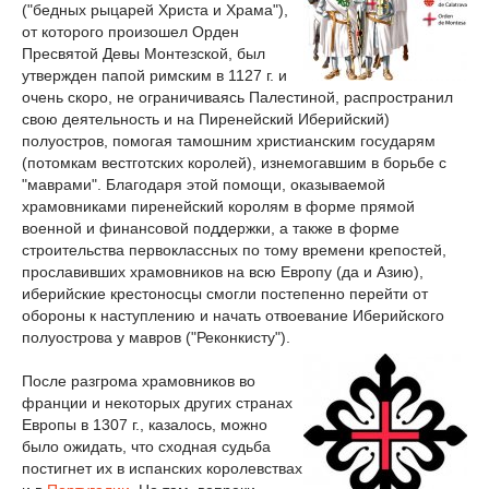
("бедных рыцарей Христа и Храма"),
от которого произошел Орден
Пресвятой Девы Монтезской, был
утвержден папой римским в 1127 г. и
очень скоро, не ограничиваясь Палестиной, распространил
свою деятельность и на Пиренейский Иберийский)
полуостров, помогая тамошним христианским государям
(потомкам вестготских королей), изнемогавшим в борьбе с
"маврами". Благодаря этой помощи, оказываемой
храмовниками пиренейский королям в форме прямой
военной и финансовой поддержки, а также в форме
строительства первоклассных по тому времени крепостей,
прославивших храмовников на всю Европу (да и Азию),
иберийские крестоносцы смогли постепенно перейти от
обороны к наступлению и начать отвоевание Иберийского
полуострова у мавров ("Реконкисту").
После разгрома храмовников во
франции и некоторых других странах
Европы в 1307 г., казалось, можно
было ожидать, что сходная судьба
постигнет их в испанских королевствах