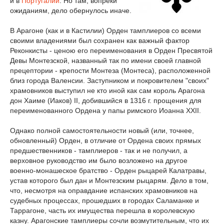
и в
Португалии
. Но там, вопреки
ожиданиям, дело обернулось иначе.
В Арагоне (как и в Кастилии) Орден тамплиеров со всеми
своими владениями был сохранен как важный фактор
Реконкисты - ценою его переименования в Орден Пресвятой
Девы Монтезской, названный так по имени своей главной
прецептории - крепости Монтеза (Монтеса), расположенной
близ города Валенсии. Заступником и покровителем "своих"
храмовников выступил не кто иной как сам король Арагона
дон Хаиме (Иаков) II, добившийся в 1316 г. прощения для
переименованного Ордена у папы римского Иоанна XXII.
Однако полной самостоятельности новый (или, точнее,
обновленный) Орден, в отличие от Ордена своих прямых
предшественников - тамплиеров - так и не получил, а
верховное руководство им было возложено на другое
военно-монашеское братство - Орден рыцарей Калатравы,
устав которого был дан и Монтезским рыцарям. Дело в том,
что, несмотря на оправдание испанских храмовников на
судебных процессах, прошедших в городах Саламанке и
Таррагоне, часть их имущества перешла в королевскую
казну. Арагонские тамплиеры сочли возмутительным, что их