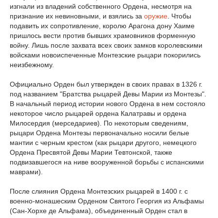
изгнали из владений собственного Ордена, несмотря на
признание их невиновными, и взялись за
оружие
. Чтобы
подавить их сопротивление, королю Арагона дону Хаиме
пришлось вести против бывших храмовников форменную
войну. Лишь после захвата всех своих замков королевскими
войсками новоиспеченные Монтезские рыцари покорились
неизбежному.
Официально Орден был утвержден в своих правах в 1326 г.
под названием "Братства рыцарей Девы Марии из Монтезы".
В начальный период истории нового Ордена в нем состояло
некоторое число рыцарей ордена Калатравы и ордена
Милосердия (мерседариев). По некоторым сведениям,
рыцари Ордена Монтезы первоначально носили белые
мантии с черным крестом (как рыцари другого, немецкого
Ордена Пресвятой Девы Марии Тевтонской, также
подвизавшегося на ниве вооруженной борьбы с испанскими
маврами).
После слияния Ордена Монтезских рыцарей в 1400 г. с
военно-монашеским Орденом Святого Георгия из Альфамы
(Сан-Хорхе де Альфама), объединенный Орден стал в