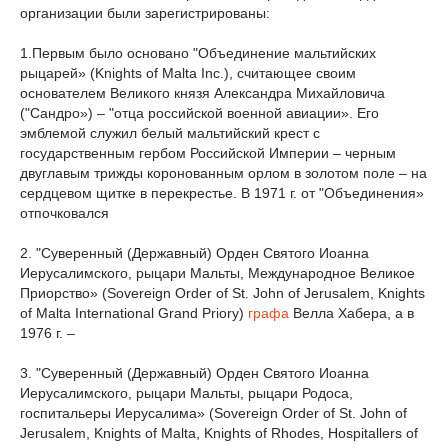
организации были зарегистрированы:
1.Первым было основано "Объединение мальтийских
рыцарей» (Knights of Malta Inc.), считающее своим
основателем Великого князя Александра Михайловича
("Сандро») – "отца российской военной авиации». Его
эмблемой служил белый мальтийский крест с
государственным гербом Российской Империи – черным
двуглавым трижды коронованным орлом в золотом поле – на
сердцевом щитке в перекрестье. В 1971 г. от "Объединения»
отпочковался
2. "Суверенный (Державный) Орден Святого Иоанна
Иерусалимского, рыцари Мальты, Международное Великое
Приорство» (Sovereign Order of St. John of Jerusalem, Knights
of Malta International Grand Priory)
графа
Велла Хабера, а в
1976 г. –
3. "Суверенный (Державный) Орден Святого Иоанна
Иерусалимского, рыцари Мальты, рыцари Родоса,
госпитальеры Иерусалима» (Sovereign Order of St. John of
Jerusalem, Knights of Malta, Knights of Rhodes, Hospitallers of