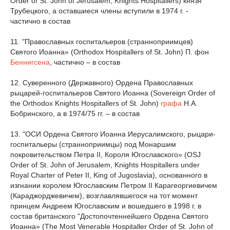
Order of St. John of Jerusalem, Knights Hospitallers) князя
Трубецкого, а оставшиеся члены вступили в 1974 г. -
частично в состав
11. "Православных госпитальеров (странноприимцев)
Святого Иоанна» (Orthodox Hospitallers of St. John) П. фон
Беннигсена
, частично – в состав
12. Суверенного (Державного) Ордена Православных
рыцарей-госпитальеров Святого Иоанна (Sovereign Order of
the Orthodox Knights Hospitallers of St. John)
графа
Н.А.
Бобринского, а в 1974/75 гг. – в состав
13. "ОСИ Ордена Святого Иоанна Иерусалимского, рыцари-
госпитальеры (странноприимцы) под Монаршим
покровительством Петра II, Короля Югославского» (OSJ
Order of St. John of Jerusalem, Knights Hospitallers under
Royal Charter of Peter II, King of Jugoslavia), основанного в
изгнании королем Югославским Петром II Карагеоргиевичем
(Караджорджевичем), возглавлявшегося на тот момент
принцем Андреем Югославским и вошедшего в 1998 г. в
состав британского "Достопочтеннейшего Ордена Святого
Иоанна» (The Most Venerable Hospitaller Order of St. John of