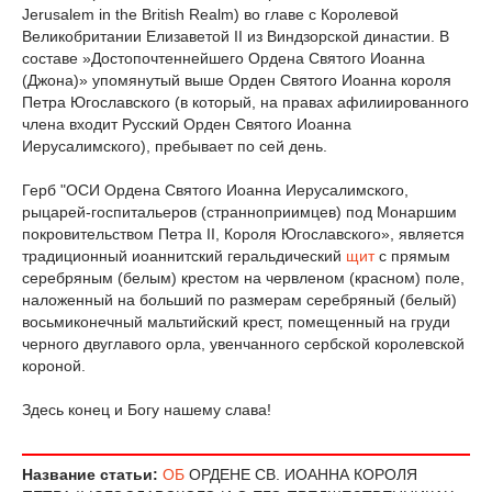
Jerusalem in the British Realm) во главе с Королевой
Великобритании Елизаветой II из Виндзорской династии. В
составе »Достопочтеннейшего Ордена Святого Иоанна
(Джона)» упомянутый выше Орден Святого Иоанна короля
Петра Югославского (в который, на правах афилиированного
члена входит Русский Орден Святого Иоанна
Иерусалимского), пребывает по сей день.
Герб "ОСИ Ордена Святого Иоанна Иерусалимского,
рыцарей-госпитальеров (странноприимцев) под Монаршим
покровительством Петра II, Короля Югославского», является
традиционный иоаннитский геральдический
щит
с прямым
серебряным (белым) крестом на червленом (красном) поле,
наложенный на больший по размерам серебряный (белый)
восьмиконечный мальтийский крест, помещенный на груди
черного двуглавого орла, увенчанного сербской королевской
короной.
Здесь конец и Богу нашему слава!
Название статьи:
ОБ
ОРДЕНЕ СВ. ИОАННА КОРОЛЯ