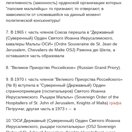
легитимность (законность) орденской организации которых
"папские мальтийцы» то признают, то отвергают, в
зависимости от сложившейся на данный момент
политической конъюнктуры!
7. В 1965 г. часть членов Союза перешла в "Державный
(Суверенный) Орден Святого Иоанна Иерусалимского,
кавалеры Мальты ОСИ» (Ordre Souveraine de St. Jean de
Jerusalem, Chevaliers de Malte OSJ) Рамона дю Шелa, a
оставшаяся часть образовала
8. "Великое Приорствo Российское» (Russian Grand Priory).
9. В 1970 г. часть членов "Великого Приорства Российского»
(№ 8) вступила в "Суверенный (Державный) Орден
странноприимцев (госпитальеров) Святого Иоанна
Иерусалимского. Рыцари Мальты» (Sovereign Order of the
Hospitallers of St. John of Jerusalem, Knights of Malta)
графа
Петруччи; другая часть в 1973 г. – в
10."ОСИ Державный (Суверенный) Орден Святого Иоанна
Иерусалимского, рыцари госпитальеры» (OSJ Sovereign