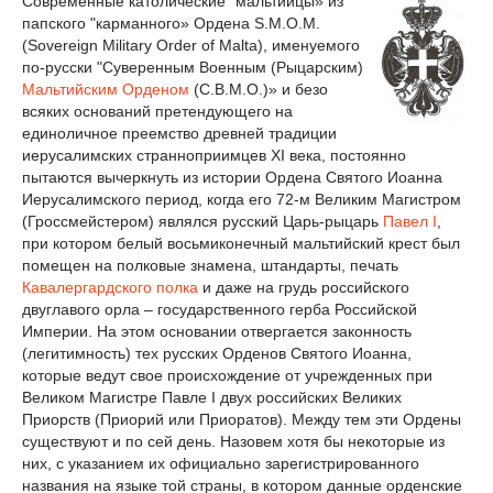
Современные католические "мальтийцы» из
папского "карманного» Ордена S.M.O.M.
(Sovereign Military Order of Malta), именуемого
по-русски "Суверенным Военным (Рыцарским)
Мальтийским Орденом
(С.В.М.О.)» и безо
всяких оснований претендующего на
единоличное преемство древней традиции
иерусалимских странноприимцев XI века, постоянно
пытаются вычеркнуть из истории Ордена Святого Иоанна
Иерусалимского период, когда его 72-м Великим Магистром
(Гроссмейстером) являлся русский Царь-рыцарь
Павел I
,
при котором белый восьмиконечный мальтийский крест был
помещен на полковые знамена, штандарты, печать
Кавалергардского полка
и даже на грудь российского
двуглавого орла – государственного герба Российской
Империи. На этом основании отвергается законность
(легитимность) тех русских Орденов Святого Иоанна,
которые ведут свое происхождение от учрежденных при
Великом Магистре Павле I двух российских Великих
Приорств (Приорий или Приоратов). Между тем эти Ордены
существуют и по сей день. Назовем хотя бы некоторые из
них, с указанием их официально зарегистрированного
названия на языке той страны, в котором данные орденские