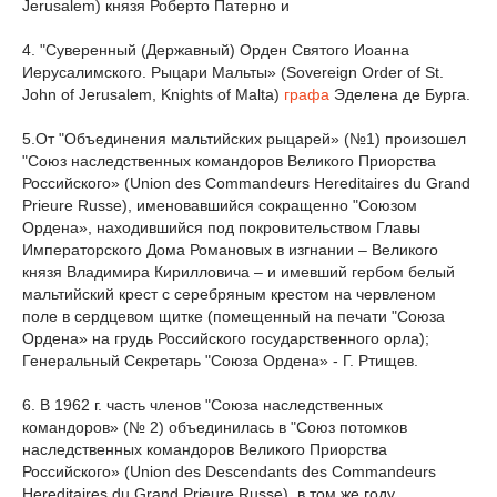
Jerusalem) князя Роберто Патерно и
4. "Суверенный (Державный) Орден Святого Иоанна
Иерусалимского. Рыцари Мальты» (Sovereign Order of St.
John of Jerusalem, Knights of Malta)
графа
Эделена де Бурга.
5.От "Объединения мальтийских рыцарей» (№1) произошел
"Союз наследственных командоров Великого Приорства
Российского» (Union des Commandeurs Hereditaires du Grand
Prieure Russe), именовавшийся сокращенно "Союзом
Ордена», находившийся под покровительством Главы
Императорского Дома Романовых в изгнании – Великого
князя Владимира Кирилловича – и имевший гербом белый
мальтийский крест с серебряным крестом на червленом
поле в сердцевом щитке (помещенный на печати "Союза
Ордена» на грудь Российского государственного орла);
Генеральный Секретарь "Союза Ордена» - Г. Ртищев.
6. В 1962 г. часть членов "Союза наследственных
командоров» (№ 2) объединилась в "Союз потомков
наследственных командоров Великого Приорства
Российского» (Union des Descendants des Commandeurs
Hereditaires du Grand Prieure Russe), в том же году