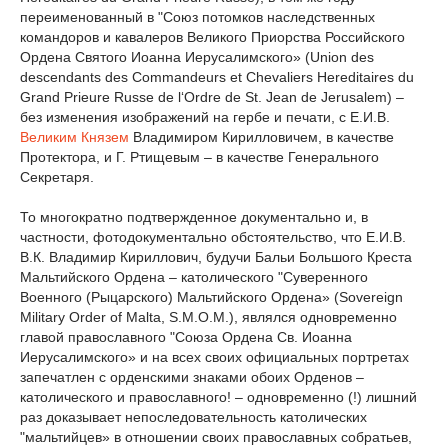
переименованный в "Союз потомков наследственных
командоров и кавалеров Великого Приорства Российского
Ордена Святого Иоанна Иерусалимского» (Union des
descendants des Commandeurs et Chevaliers Нereditaires du
Grand Prieure Russe de l‘Ordre de St. Jean de Jerusalem) –
без изменения изображений на гербе и печати, с Е.И.В.
Великим Князем
Владимиром Кирилловичем, в качестве
Протектора, и Г. Ртищевым – в качестве Генерального
Секретаря.
То многократно подтвержденное документально и, в
частности, фотодокументально обстоятельство, что Е.И.В.
В.К. Владимир Кириллович, будучи Бальи Большого Креста
Мальтийского Ордена – католического "Суверенного
Военного (Рыцарского) Мальтийского Ордена» (Sovereign
Military Order of Malta, S.M.O.M.), являлся одновременно
главой православного "Союза Ордена Св. Иоанна
Иерусалимского» и на всех своих официальных портретах
запечатлен с орденскими знаками обоих Орденов –
католического и православного! – одновременно (!) лишний
раз доказывает непоследовательность католических
"мальтийцев» в отношении своих православных собратьев,