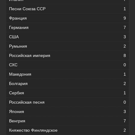
Песни Союза ССР
1
Франция
9
Германия
7
США
3
Румыния
2
Российская империя
8
СХС
0
Македония
1
Болгария
2
Сербия
1
Российская песня
0
Япония
3
Венгрия
7
Княжество Финляндское
2