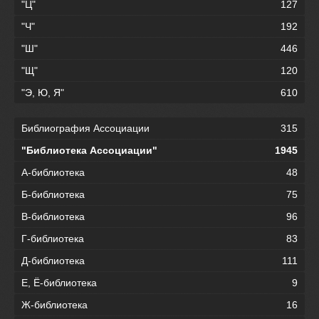
"Ц"
127
"Ч"
192
"Ш"
446
"Щ"
120
"Э, Ю, Я"
610
Библиография Ассоциации
315
"Библиотека Ассоциации"
1945
А-библиотека
48
Б-библиотека
75
В-библиотека
96
Г-библиотека
83
Д-библиотека
111
Е, Ё-библиотека
9
Ж-библиотека
16