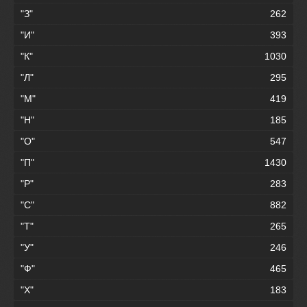
"З"
262
"И"
393
"К"
1030
"Л"
295
"М"
419
"Н"
185
"О"
547
"П"
1430
"Р"
283
"С"
882
"Т"
265
"У"
246
"Ф"
465
"Х"
183