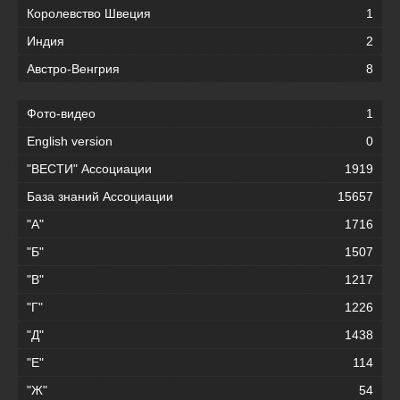
Королевство Швеция
1
Индия
2
Австро-Венгрия
8
Фото-видео
1
English version
0
"ВЕСТИ" Ассоциации
1919
База знаний Ассоциации
15657
"А"
1716
"Б"
1507
"В"
1217
"Г"
1226
"Д"
1438
"Е"
114
"Ж"
54