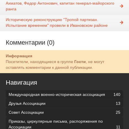
Ахматов, Федор Антонович, капитан генерал-майорского
ранга
Историческую реконструкцию "Тропой партизан.
Испытание временем" провели в Ивановском районе
Комментарии (0)
Информация
Посетители, находящиеся в группе
Гости
, не могут
оставлять комментарии к данной публикации.
Навигация
Международная военно-историческая ассоциация
140
Друзья Ассоциации
13
Совет Ассоциации
25
Приказы, циркулярные письма, распоряжения по
Ассоциации
11