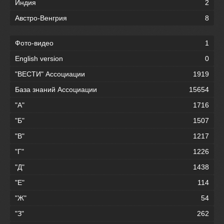
Индия
2
Австро-Венгрия
8
Фото-видео
1
English version
0
"ВЕСТИ" Ассоциации
1919
База знаний Ассоциации
15654
"А"
1716
"Б"
1507
"В"
1217
"Г"
1226
"Д"
1438
"Е"
114
"Ж"
54
"З"
262