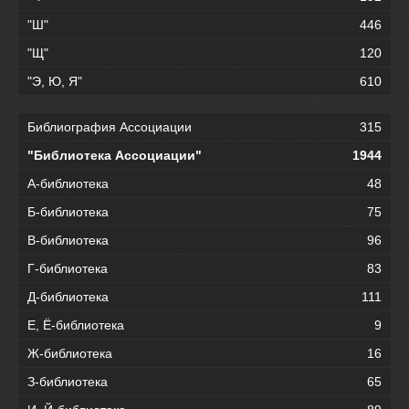
"Ш"
446
"Щ"
120
"Э, Ю, Я"
610
Библиография Ассоциации
315
"Библиотека Ассоциации"
1944
А-библиотека
48
Б-библиотека
75
В-библиотека
96
Г-библиотека
83
Д-библиотека
111
Е, Ё-библиотека
9
Ж-библиотека
16
З-библиотека
65