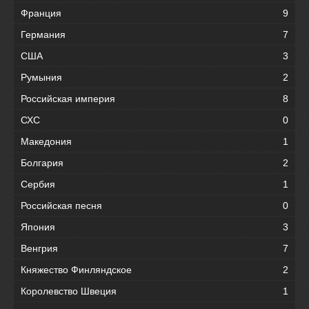
Франция
9
Германия
7
США
3
Румыния
2
Российская империя
8
СХС
0
Македония
1
Болгария
2
Сербия
1
Российская песня
0
Япония
3
Венгрия
7
Княжество Финляндское
2
Королевство Швеция
1