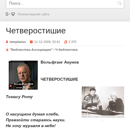
Полная версия сайта
Четверостишие
templarius
11-12-2009, 02:41
3 370
"Библиотека Ассоциации"
/
Ч-библиотека
Вольфганг Акунов
ЧЕТВЕРОСТИШИЕ
Томасу Роту
О насущном думая хлебе,
Превзойти стараюсь науки.
Не хочу журавля в небе!