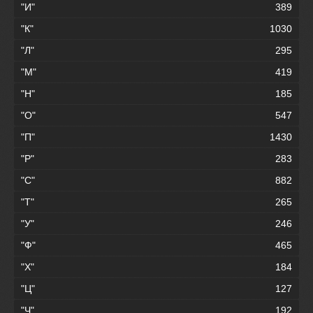
"И"
389
"К"
1030
"Л"
295
"М"
419
"Н"
185
"О"
547
"П"
1430
"Р"
283
"С"
882
"Т"
265
"У"
246
"Ф"
465
"Х"
184
"Ц"
127
"Ч"
192