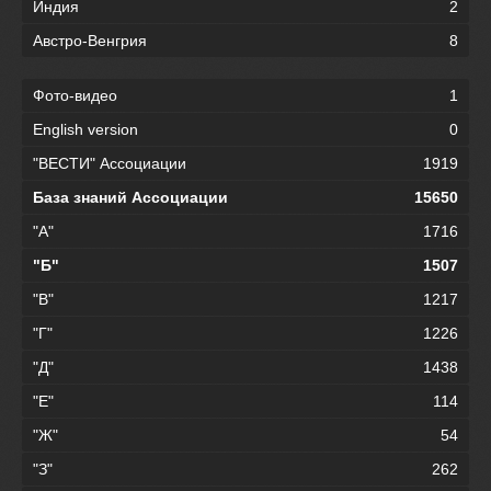
Индия
2
Австро-Венгрия
8
Фото-видео
1
English version
0
"ВЕСТИ" Ассоциации
1919
База знаний Ассоциации
15650
"А"
1716
"Б"
1507
"В"
1217
"Г"
1226
"Д"
1438
"Е"
114
"Ж"
54
"З"
262