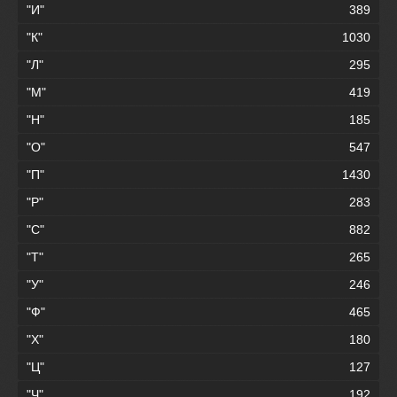
"И"
389
"К"
1030
"Л"
295
"М"
419
"Н"
185
"О"
547
"П"
1430
"Р"
283
"С"
882
"Т"
265
"У"
246
"Ф"
465
"Х"
180
"Ц"
127
"Ч"
192