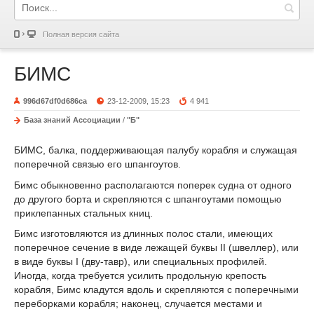
Полная версия сайта
БИМС
996d67df0d686ca
23-12-2009, 15:23
4 941
База знаний Ассоциации
/
"Б"
БИМС, балка, поддерживающая палубу корабля и служащая
поперечной связью его шпангоутов.
Бимс обыкновенно располагаются поперек судна от одного
до другого борта и скрепляются с шпангоутами помощью
приклепанных стальных книц.
Бимс изготовляются из длинных полос стали, имеющих
поперечное сечение в виде лежащей буквы II (швеллер), или
в виде буквы I (дву-тавр), или специальных профилей.
Иногда, когда требуется усилить продольную крепость
корабля, Бимс кладутся вдоль и скрепляются с поперечными
переборками корабля; наконец, случается местами и