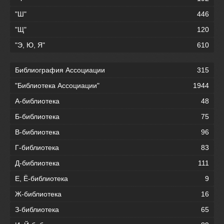
"Ш"
446
"Щ"
120
"Э, Ю, Я"
610
Библиография Ассоциации
315
"Библиотека Ассоциации"
1944
А-библиотека
48
Б-библиотека
75
В-библиотека
96
Г-библиотека
83
Д-библиотека
111
Е, Ё-библиотека
9
Ж-библиотека
16
З-библиотека
65