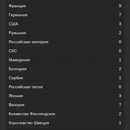
Франция
9
Германия
7
США
3
Румыния
2
Российская империя
8
СХС
0
Македония
1
Болгария
2
Сербия
1
Российская песня
0
Япония
3
Венгрия
7
Княжество Финляндское
2
Королевство Швеция
1