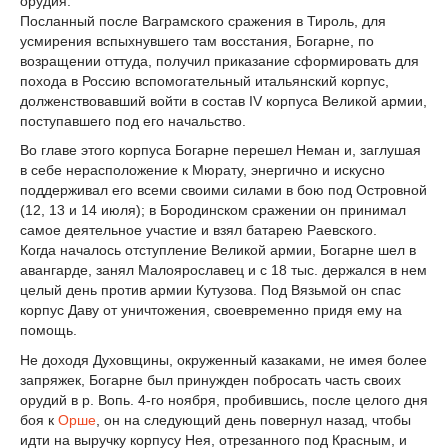
орудия.
Посланный после Ваграмского сражения в Тироль, для
усмирения вспыхнувшего там восстания, Богарне, по
возращении оттуда, получил приказание сформировать для
похода в Россию вспомогательный итальянский корпус,
долженствовавший войти в состав IV корпуса Великой армии,
поступавшего под его начальство.
Во главе этого корпуса Богарне перешел Неман и, заглушая
в себе нерасположение к Мюрату, энергично и искусно
поддерживал его всеми своими силами в бою под Островной
(12, 13 и 14 июля); в Бородинском сражении он принимал
самое деятельное участие и взял батарею Раевского.
Когда началось отступление Великой армии, Богарне шел в
авангарде, занял Малоярославец и с 18 тыс. держался в нем
целый день против армии Кутузова. Под Вязьмой он спас
корпус Даву от уничтожения, своевременно придя ему на
помощь.
Не доходя Духовщины, окруженный казаками, не имея более
запряжек, Богарне был принужден побросать часть своих
орудий в р. Вопь. 4-го ноября, пробившись, после целого дня
боя к
Орше
, он на следующий день повернул назад, чтобы
идти на выручку корпусу Нея, отрезанного под Красным, и