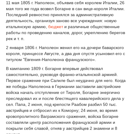
11 мая 1805 г. Наполеон, объявив себя королем Италии, 26
мая того же года возвел Богарне в сан вице-короля Италии.
Последний ревностно принялся за административную
деятельность, организуя заново все учреждения: новую
итальянскую армию,
бюджет
и различные общественные
работы по проведению каналов, дорог, укреплению берегов
рек и т. п.
2 января 1806 г. Наполеон женил его на дочери баварского
короля, принцессе Августе, а два дня спустя усыновил его с
титулом "Евгения-Наполеона французского».
В кампанию 1809 г. Богарне впервые действовал
самостоятельно, руководя франко-итальянской армией.
Первое сражение при Салиле был неудачно для него. Когда
же победы Наполеона в Германии заставили австрийские
войска начать отступление от Тироля, Богарне энергично
преследовал их и после блестящего кавалерийского дела у
сел. Папа, 2 июня, под крепости Раабом разбил 50 тыс.
австрийцев и отбросил их к Коморну; 24 июня, во время
кровопролитного Ваграмского сражения, войска Богарне
составляли центр расположения французской армии и
покрыли себя славой, отняв у австрийцев 2 знамени и 8