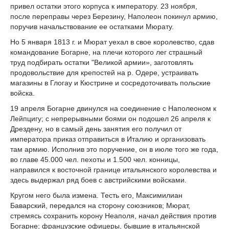
привел остатки этого корпуса к императору. 23 ноября,
после переправы через Березину, Наполеон покинул армию,
поручив начальствование ее остатками Мюрату.
Но 5 января 1813 г. и Мюрат уехал в свое королевство, сдав
командование Богарне, на плечи которого лег страшный
труд подбирать остатки "Великой армии», заготовлять
продовольствие для крепостей на р. Одере, устраивать
магазины в Глогау и Кюстрине и сосредоточивать польские
войска.
19 апреля Богарне двинулся на соединение с Наполеоном к
Лейпцигу; с непрерывными боями он подошел 26 апреля к
Дрездену, но в самый день занятия его получил от
императора приказ отправиться в Италию и организовать
там армию. Исполнив это поручение, он в июле того же года,
во главе 45.000 чел. пехоты и 1.500 чел. конницы,
направился к восточной границе итальянского королевства и
здесь выдержал ряд боев с австрийскими войсками.
Кругом него была измена. Тесть его, Максимилиан
Баварский, передался на сторону союзников; Мюрат,
стремясь сохранить корону Неаполя, начал действия против
Богарне; французские офицеры, бывшие в итальянской