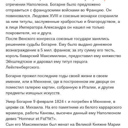
отречении Наполеона. Богарне было предложено
отправиться с французскими войсками во Францию. Он
повиновался. Людовик XVIII и союзные монархи сохранили
за ним титулы, заслуженные храбростью и благородством, а
в лице Императора Александра он нашел не только
покровителя, но и друга.
После Венского конгресса союзные государи занялись
решением судьбы Богарне. Ему было выдано денежное
вознаграждение в 5 мил. франков; за эту сумму его тесть,
король баварский Максимилиан, предоставил ему княжество
Эйхштедтское и даровал ему титул герцога
Лейхтенбергского.
Богарне прожил последние годы своей жизни в своем
имении, или в Мюнхене, где в построенном им дворце он
поместил галерею картин, собранную в Италии, и другие
предметы изящных искусств.
Умер Богарне 9 февраля 1824 г. и погребен в Мюнхене, в
церкви св. Михаила. На его памятнике из белого каррарского
мрамора, работы Кановы, высечен данный ему Наполеоном
девиз "Honneur et Fid?lit?».
Сын его Максимилиан был женат на Великой Княжне Марии