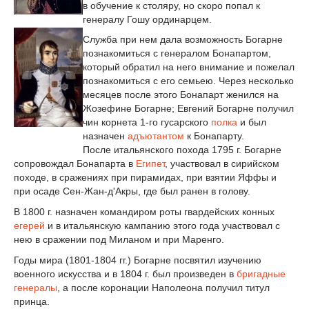
в обучение к столяру, но скоро попал к
генералу Гошу ординарцем.
Служба при нем дала возможность Богарне
познакомиться с генералом Бонапартом,
который обратил на него внимание и пожелал
познакомиться с его семьею. Через несколько
месяцев после этого Бонапарт женился на
Жозефине Богарне; Евгений Богарне получил
чин корнета 1-го гусарского
полка
и был
назначен
адъютантом
к Бонапарту.
После итальянского похода 1795 г. Богарне
сопровождал Бонапарта в
Египет
, участвовал в сирийском
походе, в сражениях при пирамидах, при взятии Яффы и
при осаде Сен-Жан-д'Акры, где был ранен в голову.
В 1800 г. назначен командиром роты гвардейских конных
егерей
и в итальянскую кампанию этого года участвовал с
нею в сражении под Миланом и при Маренго.
Годы мира (1801-1804 гг.) Богарне посвятил изучению
военного искусства и в 1804 г. был произведен в
бригадные
генералы
, а после коронации Наполеона получил титул
принца.