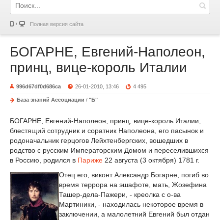
Полная версия сайта
БОГАРНЕ, Евгений-Наполеон,
принц, вице-король Италии
996d67df0d686ca
26-01-2010, 13:46
4 495
База знаний Ассоциации
/
"Б"
БОГАРНЕ, Евгений-Наполеон, принц, вице-король Италии,
блестящий сотрудник и соратник Наполеона, его пасынок и
родоначальник герцогов Лейхтенбергских, вошедших в
родство с русским Императорским Домом и переселившихся
в Россию, родился в
Париже
22 августа (3 октября) 1781 г.
Отец его, виконт Александр Богарне, погиб во
время террора на эшафоте, мать, Жозефина
Ташер-дела-Пажери, - креолка с о-ва
Мартиники, - находилась некоторое время в
заключении, а малолетний Евгений был отдан