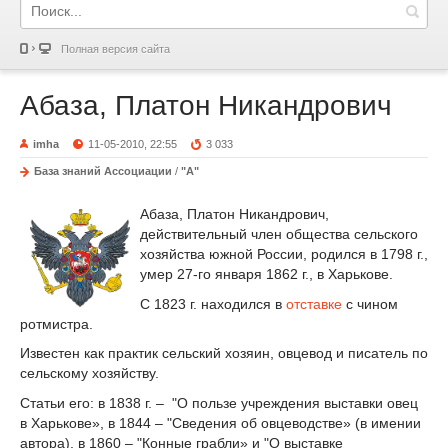
Полная версия сайта
Абаза, Платон Никандрович
imha
11-05-2010, 22:55
3 033
База знаний Ассоциации
/
"А"
Абаза, Платон Никандрович,
действительный член общества сельского
хозяйства южной России, родился в 1798 г.,
умер 27-го января 1862 г., в Харькове.
С 1823 г. находился в
отставке
с чином
ротмистра.
Известен как практик сельский хозяин, овцевод и писатель по
сельскому хозяйству.
Статьи его: в 1838 г. – "О пользе учреждения выставки овец
в Харькове», в 1844 – "Сведения об овцеводстве» (в имении
автора), в 1860 – "Конные грабли» и "О выставке