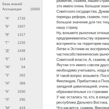
развития, скажем, нашей стра
База знаний
это имело очень большое знач
Ассоциации
15650
Советского государства. Думаю
периоды реформ, скажем, того
"А"
1716
большое значение для тех тен
"Б"
1507
нашу страну.
Ну, возьмите рыночные отноше
"В"
1217
предпринимательству ограниче
"Г"
1226
восприняты на территории на
Литве и Эстонии их восприняли
"Д"
1438
частнособственнических рыноч
"Е"
114
Советской власти. А, скажем, 
Якутии это имело совсем друг
"Ж"
54
необходимо учитывать, когда 
"З"
262
И такой вопрос возьмите. Пос
Финляндия, Прибалтика и Поль
"И"
389
западной цивилизацией, очень 
образовательные со странами 
"К"
1030
У нас остались те, кто, в конц
"Л"
295
республики Дальнего Востока,
Что касается, скажем, Финлян
"М"
419