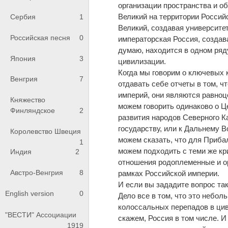
организации пространства и об
Великий на территории Российс
Сербия
1
Великий, создавая университе
Российская песня
0
императорская Россия, создава
думаю, находится в одном ряд
Япония
3
цивилизации.
Когда мы говорим о ключевых 
Венгрия
7
отдавать себе отчеты в том, ч
империй, они являются равноц
Княжество
можем говорить одинаково о Це
Финляндское
2
развития народов Северного К
государству, или к Дальнему В
Королевство Швеция
можем сказать, что для Приба
1
можем подходить с теми же кр
Индия
2
отношения родоплеменные и ор
Австро-Венгрия
8
рамках Российской империи.
И если вы зададите вопрос так
English version
0
Дело все в том, что это небол
колоссальных перепадов в цив
"ВЕСТИ" Ассоциации
скажем, Россия в том числе. И
1919