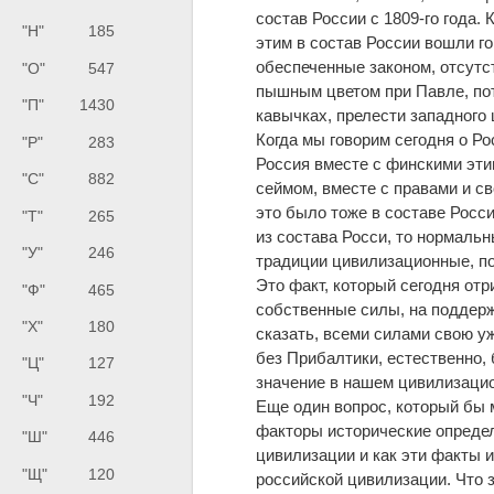
состав России с 1809-го года.
"Н"
185
этим в состав России вошли г
обеспеченные законом, отсутст
"О"
547
пышным цветом при Павле, пот
"П"
1430
кавычках, прелести западного 
Когда мы говорим сегодня о Ро
"Р"
283
Россия вместе с финскими эти
"С"
882
сеймом, вместе с правами и св
это было тоже в составе Росси
"Т"
265
из состава Росси, то нормальн
"У"
246
традиции цивилизационные, по
Это факт, который сегодня отр
"Ф"
465
собственные силы, на поддерж
"Х"
180
сказать, всеми силами свою уж
без Прибалтики, естественно,
"Ц"
127
значение в нашем цивилизацио
"Ч"
192
Еще один вопрос, который бы м
факторы исторические опреде
"Ш"
446
цивилизации и как эти факты 
"Щ"
120
российской цивилизации. Что 