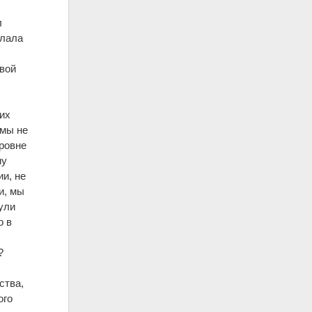
л
елала
овой
тих
 мы не
уровне
му
ии, не
и, мы
ули
о в
?
ства,
ого