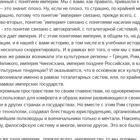
анный с понятием империи. Мы с вами, как правило, привыкли к 
– это значит плохо. Ну, если не плохо, то страшно, по крайней м
рашно, потому что понятие "империи» связано, прежде всего, с
 во-вторых, понятие "империи» связано с понятиями насилия на
- это понятие связано с автократией, с тоталитарной системой, 
все дает империя. И с этим понятиями империя, в общем-то, на 
ции, и в нашей с вами историю, в том числе и в учебники истор
 несколько скорректировать. И в рамках вот того, о чем мы с ва
каких же рамках возникали эти культурные регионы – Греция, Рим
еликого, империя Чингисхана, империя позднее Российская, в к
культурные тенденции? И оказывается, что в основном все куль
возникали именно в рамках тоталитарных систем, или, по крайн
рамках имперских государств.
 огромным пространствам по своим главенствам, но одновремен
использовал для комфорта и образа жизни развивающихся свои
е в других странах и государствах. Но вместе с этим Рим строи
ые технологии, создавал блестящую юриспруденцию, организовы
ьнейшем полководцы и военачальники только и мечтали. Наконец
у, философскую систему и многое, многое другое. Это все было
то же дали империи , прежде всего, человечеству, то мы должны