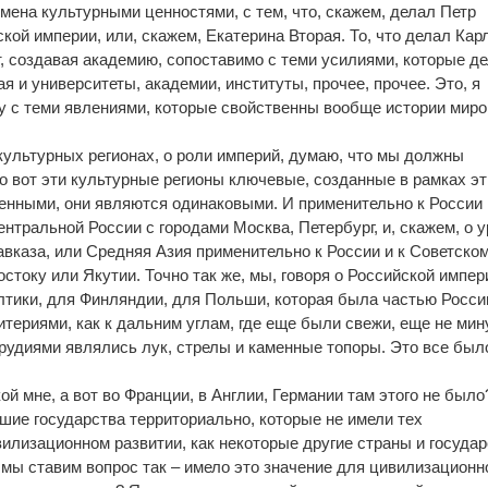
мена культурными ценностями, с тем, что, скажем, делал Петр
кой империи, или, скажем, Екатерина Вторая. То, что делал Кар
т, создавая академию, сопоставимо с теми усилиями, которые д
я и университеты, академии, институты, прочее, прочее. Это, я
у с теми явлениями, которые свойственны вообще истории мир
культурных регионах, о роли империй, думаю, что мы должны
то вот эти культурные регионы ключевые, созданные в рамках э
енными, они являются одинаковыми. И применительно к России
нтральной России с городами Москва, Петербург, и, скажем, о 
авказа, или Средняя Азия применительно к России и к Советско
остоку или Якутии. Точно так же, мы, говоря о Российской импер
лтики, для Финляндии, для Польши, которая была частью Росси
итериями, как к дальним углам, где еще были свежи, еще не мин
удиями являлись лук, стрелы и каменные топоры. Это все был
ой мне, а вот во Франции, в Англии, Германии там этого не было
ьшие государства территориально, которые не имели тех
илизационном развитии, как некоторые другие страны и государ
 мы ставим вопрос так – имело это значение для цивилизационн