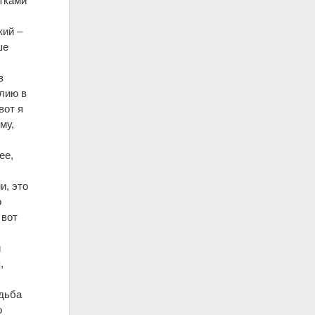
ятками
кий –
ше
в
глию в
вот я
му,
?
ее,
и, это
о
 вот
и
,
удьба
о