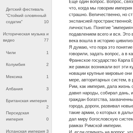
Еще один вопрос. Вопрос, связ
что, когда мы говорим империя 
Детский фестиваль
страшно. Величественно, но ст
"Стойкий оловянный
экспансией пространственной;
содатик"
10
личностью. Понятие "империя» 
подавлением всего и вся. Это 
Историческая музыка и
видео
77
века вошла в историю цивилиза
Я думаю, что пора это понятие
Чили
1
говорили, задать вопрос, а в 
Франкское государство Карла В
Колумбия
2
же рамках возникали вот эти 
новации крупные мировые они 
Мексика
1
мере, авторитарных систем, в 
Рим, как империя, дала жизнь
Албания
3
давил народы, собирал дань, 
граждан богатства, захваченны
Британская империя
города, дороги, развивал нов
2
такие армии, о которых в дал
Персидская
дал миру богословскую систем
империя
0
рамках Римской империи.
Испанская империя
3
И. если отвечать на вопрос, ч