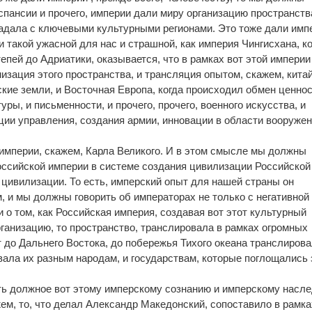
кспансии и прочего, империи дали миру организацию пространств
падала с ключевыми культурными регионами. Это тоже дали имп
и такой ужасной для нас и страшной, как империя Чингисхана, к
епей до Адриатики, оказывается, что в рамках вот этой империи
изация этого пространства, и трансляция опытом, скажем, кита
ские земли, и Восточная Европа, когда происходил обмен ценно
уры, и письменности, и прочего, прочего, военного искусства, и
ции управления, создания армии, инновации в области вооружен
 империи, скажем, Карла Великого. И в этом смысле мы должны
оссийской империи в системе создания цивилизации Российской
 цивилизации. То есть, имперский опыт для нашей страны он
, и мы должны говорить об императорах не только с негативной
 о том, как Российская империя, создавая вот этот культурный
рганизацию, то пространство, транслировала в рамках огромных
т до Дальнего Востока, до побережья Тихого океана транслиров
авала их разным народам, и государствам, которые поглощались 
ть должное вот этому имперскому сознанию и имперскому насл
ем, то, что делал Александр Македонский, сопоставило в рамка