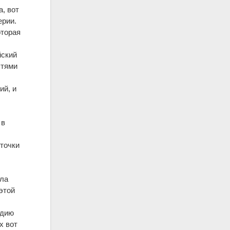
а, вот
ерии.
оторая
йский
стями
ий, и
 в
 точки
ала
этой
едию
х вот