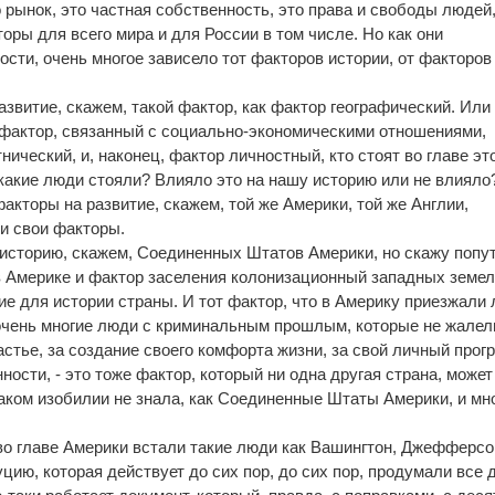
 рынок, это частная собственность, это права и свободы людей,
оры для всего мира и для России в том числе. Но как они
сти, очень многое зависело тот факторов истории, от факторов
развитие, скажем, такой фактор, как фактор географический. Или
 фактор, связанный с социально-экономическими отношениями,
нический, и, наконец, фактор личностный, кто стоят во главе эт
 какие люди стояли? Влияло это на нашу историю или не влияло
факторы на развитие, скажем, той же Америки, той же Англии,
и свои факторы.
в историю, скажем, Соединенных Штатов Америки, но скажу попут
 в Америке и фактор заселения колонизационный западных земел
ие для истории страны. И тот фактор, что в Америку приезжали
очень многие люди с криминальным прошлым, которые не жалел
частье, за создание своего комфорта жизни, за свой личный прог
ности, - это тоже фактор, который ни одна другая страна, может
таком изобилии не знала, как Соединенные Штаты Америки, и мн
во главе Америки встали такие люди как Вашингтон, Джефферсо
цию, которая действует до сих пор, до сих пор, продумали все 