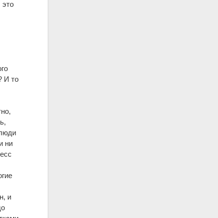
 это
ого
? И то
но,
ь,
 люди
и ни
ресс
огие
н, и
до