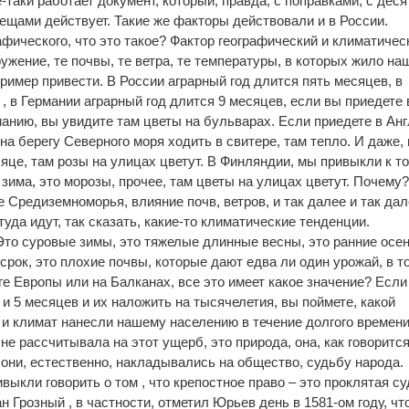
е-таки работает документ, который, правда, с поправками, с дес
вещами действует. Такие же факторы действовали и в России.
фического, что это такое? Фактор географический и климатичес
ружение, те почвы, те ветра, те температуры, в которых жило на
ример привести. В России аграрный год длится пять месяцев, в
, в Германии аграрный год длится 9 месяцев, если вы приедете 
манию, вы увидите там цветы на бульварах. Если приедете в Ан
на берегу Северного моря ходить в свитере, там тепло. И даже, 
це, там розы на улицах цветут. В Финляндии, мы привыкли к то
зима, это морозы, прочее, там цветы на улицах цветут. Почему
Средиземноморья, влияние почв, ветров, и так далее и так дал
уда идут, так сказать, какие-то климатические тенденции.
Это суровые зимы, это тяжелые длинные весны, это ранние осен
 срок, это плохие почвы, которые дают едва ли один урожай, в т
ге Европы или на Балканах, все это имеет какое значение? Если
 и 5 месяцев и их наложить на тысячелетия, вы поймете, какой
и климат нанесли нашему населению в течение долгого времен
не рассчитывала на этот ущерб, это природа, она, как говорится
, они, естественно, накладывались на общество, судьбу народа.
ивыкли говорить о том , что крепостное право – это проклятая с
н Грозный , в частности, отметил Юрьев день в 1581-ом году, чт