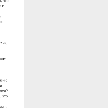
, что
и и
о
ия
твии,
йоне
язи с
 и
ался?
, это
ии в