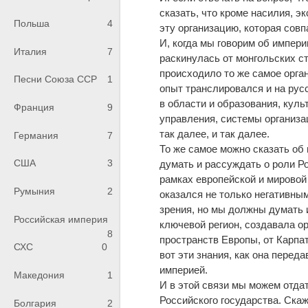
сказать, что кроме насилия, э
Польша
4
эту организацию, которая сов
И, когда мы говорим об импери
Италия
7
раскинулась от монгольских ст
происходило то же самое орган
Песни Союза ССР
1
опыт транслировался и на рус
в области и образования, культ
Франция
9
управления, системы организа
так далее, и так далее.
Германия
7
То же самое можно сказать об
США
3
думать и рассуждать о роли Р
рамках европейской и мировой
Румыния
2
оказался не только негативным
зрения, но мы должны думать и
Российская империя
ключевой регион, создавала о
8
пространств Европы, от Карпа
СХС
0
вот эти знания, как она перед
империей.
Македония
1
И в этой связи мы можем отда
Российского государства. Скаж
Болгария
2