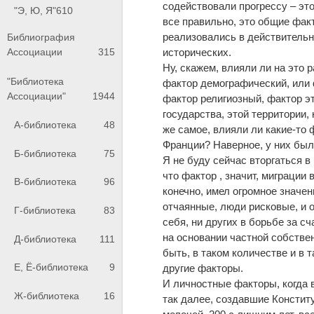
содействовали прогрессу – это
"Э, Ю, Я"
610
все правильно, это общие факт
реализовались в действительно
Библиография
исторических.
Ассоциации
315
Ну, скажем, влияли ли на это 
"Библиотека
фактор демографический, или
Ассоциации"
1944
фактор религиозный, фактор эт
государства, этой территории,
А-библиотека
48
же самое, влияли ли какие-то 
Франции? Наверное, у них был
Б-библиотека
75
Я не буду сейчас вторгаться 
что фактор , значит, миграции
В-библиотека
96
конечно, имел огромное значен
отчаянные, люди рисковые, и 
Г-библиотека
83
себя, ни других в борьбе за с
на основании частной собствен
Д-библиотека
111
быть, в таком количестве и в 
Е, Ё-библиотека
9
другие факторы.
И личностные факторы, когда 
Ж-библиотека
16
так далее, создавшие Конститу