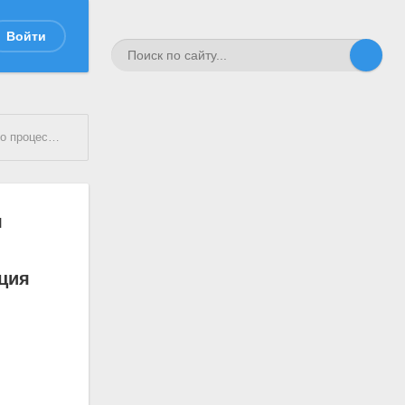
Войти
 2-я лекция
я
кция