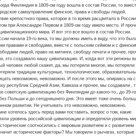
 Когда Финляндия в 1809-ом году вошла в состав России, то вмест
ородское самоуправление финское, права и свободы людей,
вие крепостного права, которое в то время расцветало в России
ом при Александре Первом в 1809-ом году имело место. И проче
цивилизационного мира. И вот это все вошло в состав России.
ссии начала 19-го века, то мы должны иметь в виду, что это был
ми правами и свободами, вместе с польским сеймом и с фински
ободами людей, право на митинги, свободу печати и прочее, про
и, это создавало нашу цивилизацию. И, когда вот эти регионы 
ый человек любой скажет, да, мы потеряли многое, мы потеряли
теряли традиции культурные, технологические, образовательны
ицать невозможно, невозможно. И после этого мы, опираясь на 
ку республик Средней Азии, Кавказа и прочее, мы создавали , т
е советскую цивилизацию без Финляндии до какого-то.. до 39-го
 без Польши и до сегодняшнего дня. Это имеет тоже очень боль
нном развитии. Не учитывать это невозможно, невозможно.
не хотелось здесь перед вами поставить, вопрос о том, какие
ляли уровень российской цивилизации и определяли уровень ми
исторические соотносились с мировым развитием и с развитием
значит исторические факторы? Мы говорили о рычагах, которые