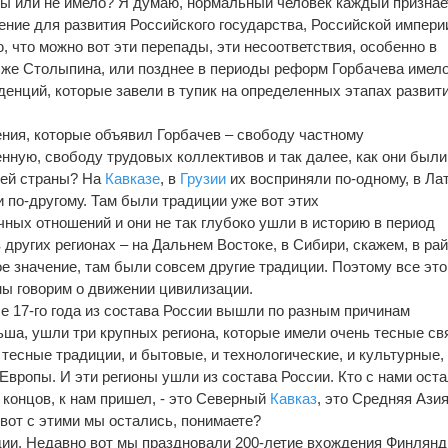
ны или не имело? Я думаю, нормальный человек каждый признает
ение для развития Российского государства, Российской импери
, что можно вот эти перепады, эти несоответствия, особенно в
 же Столыпина, или позднее в периоды реформ Горбачева имел
денций, которые завели в тупик на определенных этапах развит
ния, которые объявил Горбачев – свободу частному
нную, свободу трудовых коллективов и так далее, как они были
шей страны? На
Кавказе
, в
Грузии
их восприняли по-одному, в Ла
 по-другому. Там были традиции уже вот этих
ных отношений и они не так глубоко ушли в историю в период
в других регионах – на Дальнем Востоке, в Сибири, скажем, в ра
ое значение, там были совсем другие традиции. Поэтому все это
мы говорим о движении цивилизации.
ле 17-го года из состава России вышли по разным причинам
ша, ушли три крупных региона, которые имели очень тесные св
тесные традиции, и бытовые, и технологические, и культурные,
Европы. И эти регионы ушли из состава России. Кто с нами ост
е концов, к нам пришел, - это Северный
Кавказ
, это Средняя Азия
 вот с этими мы остались, понимаете?
дии. Недавно вот мы праздновали 200-летие вхождения Финлянд