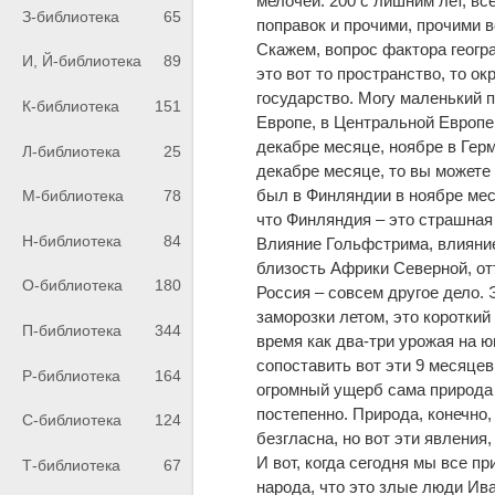
мелочей. 200 с лишним лет, вс
З-библиотека
65
поправок и прочими, прочими 
Скажем, вопрос фактора геогра
И, Й-библиотека
89
это вот то пространство, то ок
государство. Могу маленький п
К-библиотека
151
Европе, в Центральной Европе 
декабре месяце, ноябре в Гер
Л-библиотека
25
декабре месяце, то вы можете 
был в Финляндии в ноябре меся
М-библиотека
78
что Финляндия – это страшная 
Н-библиотека
84
Влияние Гольфстрима, влияние 
близость Африки Северной, отт
О-библиотека
180
Россия – совсем другое дело. 
заморозки летом, это короткий
П-библиотека
344
время как два-три урожая на ю
сопоставить вот эти 9 месяцев
Р-библиотека
164
огромный ущерб сама природа 
постепенно. Природа, конечно, 
С-библиотека
124
безгласна, но вот эти явления
И вот, когда сегодня мы все пр
Т-библиотека
67
народа, что это злые люди Ива