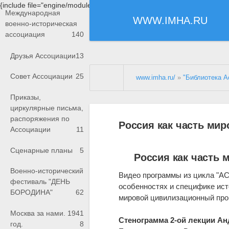
{include file="engine/modules/saperu/head.php"}
Международная
WWW.IMHA.RU
военно-историческая
ассоциация
140
Друзья Ассоциации
13
Совет Ассоциации
25
www.imha.ru/
»
"Библиотека А
Приказы,
циркулярные письма,
распоряжения по
Россия как часть мир
Ассоциации
11
Сценарные планы
5
Россия как часть 
Военно-исторический
Видео программы из цикла "AC
фестиваль "ДЕНЬ
особенностях и специфике ист
БОРОДИНА"
62
мировой цивилизационный про
Москва за нами. 1941
Стенограмма 2-ой лекции Ан
год.
8