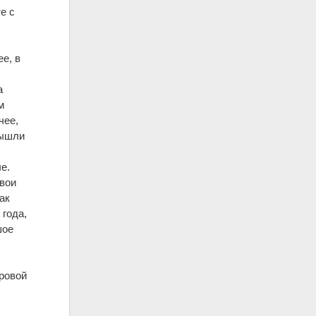
е с
е, в
а
м
чее,
вышли
е.
свои
ак
 года,
шое
ровой