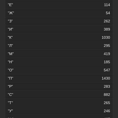
"Е"
114
"Ж"
54
"З"
262
"И"
389
"К"
1030
"Л"
295
"М"
419
"Н"
185
"О"
547
"П"
1430
"Р"
283
"С"
882
"Т"
265
"У"
246