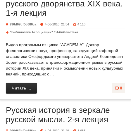
русского дворянства ХIХ века.
1-я лекция
996d67df0d686ca
4-06-2010, 21:54
4 116
"Библиотека Ассоциации"
/
Ч-библиотека
Видео программы из цикла "ACADEMIA". Доктор
филологических наук, профессор, заведующий кафедрой
славистики Оксфордского университета Андрей Леонидович
Зорин рассказывает о трансформационном рывке в русской
истории XIX века, принятии и осмыслении новых культурных
веяний, приходящих с ...
Читать ...
0
Русская история в зеркале
русской мысли. 2-я лекция
996d67df0d686ca
4-06-2010, 21:49
1 685