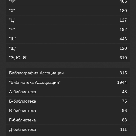
"Ф"
465
"Х"
180
"Ц"
127
"Ч"
192
"Ш"
446
"Щ"
120
"Э, Ю, Я"
610
Библиография Ассоциации
315
"Библиотека Ассоциации"
1944
А-библиотека
48
Б-библиотека
75
В-библиотека
96
Г-библиотека
83
Д-библиотека
111