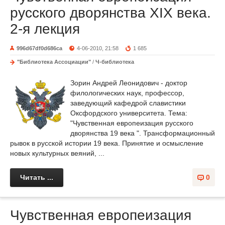
русского дворянства ХIХ века.
2-я лекция
996d67df0d686ca
4-06-2010, 21:58
1 685
"Библиотека Ассоциации"
/
Ч-библиотека
Зорин Андрей Леонидович - доктор
филологических наук, профессор,
заведующий кафедрой славистики
Оксфордского университета. Тема:
"Чувственная европеизация русского
дворянства 19 века ". Трансформационный
рывок в русской истории 19 века. Принятие и осмысление
новых культурных веяний, ...
Читать ...
0
Чувственная европеизация