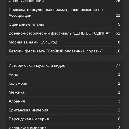
Совет Ассоциации
25
Приказы, циркулярные письма, распоряжения по
Ассоциации
11
Сценарные планы
5
Военно-исторический фестиваль "ДЕНЬ БОРОДИНА"
62
Москва за нами. 1941 год.
8
Детский фестиваль "Стойкий оловянный содатик"
10
Историческая музыка и видео
77
Чили
1
Колумбия
2
Мексика
1
Албания
3
Британская империя
2
Персидская империя
0
Испанская империя
3