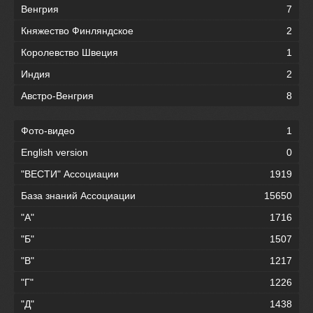
Венгрия
7
Княжество Финляндское
2
Королевство Швеция
1
Индия
2
Австро-Венгрия
8
Фото-видео
1
English version
0
"ВЕСТИ" Ассоциации
1919
База знаний Ассоциации
15650
"А"
1716
"Б"
1507
"В"
1217
"Г"
1226
"Д"
1438