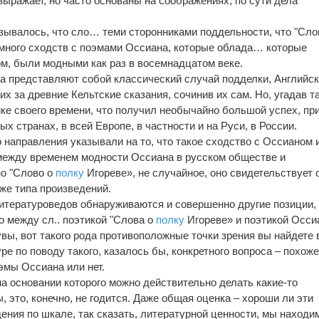
выражает, но часто основаны на соображениях, по сути дела
азывалось, что сло… теми сторонниками поддельности, что "Сло
много сходств с поэмами Оссиана, которые облада… которые
м, были модными как раз в восемнадцатом веке.
а представляют собой классический случай подделки, Английс
 за древние Кельтские сказания, сочинив их сам. Но, угадав т
ике своего времени, что получил необычайно большой успех, пр
х странах, в всей Европе, в частности и на Руси, в России.
 направления указывали на то, что такое сходство с Оссианом 
 между временем модности Оссиана в русском обществе и
но "Слово о
полку
Игореве», не случайное, оно свидетельствует о
 же типа произведений.
итературоведов обнаруживаются и совершенно другие позиции,
о между сл.. поэтикой "Слова о
полку
Игореве» и поэтикой Осси
 увы, вот такого рода противоположные точки зрения вы найдете 
е по поводу такого, казалось бы, конкретного вопроса – похоже
эмы Оссиана или нет.
на основании которого можно действительно делать какие-то
 это, конечно, не годится. Даже общая оценка – хороши ли эти
ия по шкале, так сказать, литературной ценности, мы находи