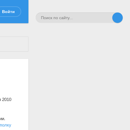
Войти
я 2010
ии.
полку