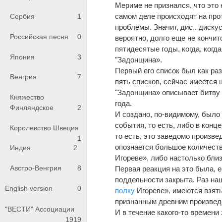
Мериме не признался, что это е
самом деле происходят на про
Сербия
1
проблемы. Значит, дис.. дискус
Российская песня
0
вероятно, долго еще не кончит
пятидесятые годы, когда, когд
Япония
3
"Задонщина».
Первый его список был как раз
Венгрия
7
пять списков, сейчас имеется
"Задонщина» описывает битву н
Княжество
года.
Финляндское
2
И создано, по-видимому, было
события, то есть, либо в конц
Королевство Швеция
то есть, это заведомо произве
1
опознается большое количеств
Индия
2
Игореве», либо настолько близ
Австро-Венгрия
8
Первая реакция на это была, е
поддельности закрыта. Раз на
English version
0
полку
Игореве», имеются взяты
признанным древним произвед
"ВЕСТИ" Ассоциации
И в течение какого-то времени
1919