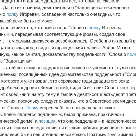
ятнадцатого и дальше двадцатый век, которые высказали
: Да, по их позиции, действительно "Задонщина» несомненно
м о
полку
Игореве», совпадения настолько очевидны, что
какой речи быть не может.
т фальсификатор, который создал "Слово о
полку
Игореве»
ины» и, переделывая соответствующие фразы, создал свое
и… тем самым, дискуссия возобновилась. Особенно активный в
цатого века, когда видный французский славист Андре Мазон
нную, как он считал, доказательству поддельности "Слова о
пол
зе "Задонщины».
 статей по этому поводу, которые можно не упоминать, нужно ук
вящённых, посвящённых идее доказательства поддельности "Сло
которого я уже назвал, это сороковые годы двадцатого века;
др Александрович Зимин, яркий, видный историк Советского пе
нт своей книги на эту тему в тысяча девятьсот шестьдесят тре
ческих, поскольку следует сказать, что в Советское время дис
ти "Слова о
Полку
игореве» была превращена в сюжет
 "Слово» является подлинным, была признана, практически
огической догме, а
позиция
, что она поддельна – к идеологическ
что ни в каком преподавании, ни в каких публикациях ничего выск
изведения было решительно невозможно. Поэтому, труд Зимина