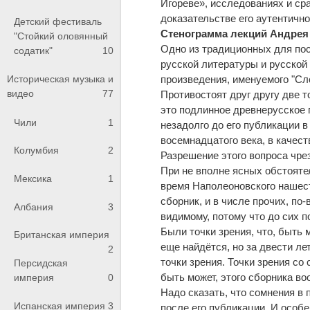
Игореве», исследованиях и ср
доказательстве его аутентично
Детский фестиваль
Стенограмма лекций Андрея
"Стойкий оловянный
Одно из традиционных для пос
содатик"
10
русской литературы и русской
произведения, именуемого "Сл
Историческая музыка и
видео
77
Противостоят друг другу две то
это подлинное древнерусское п
Чили
1
незадолго до его публикации в
восемнадцатого века, в качест
Колумбия
2
Разрешение этого вопроса чрез
При не вполне ясных обстояте
Мексика
1
время Наполеоновского нашес
сборник, и в числе прочих, по-
Албания
3
видимому, потому что до сих п
Были точки зрения, что, быть м
Британская империя
еще найдётся, но за двести ле
2
точки зрения. Точки зрения со 
Персидская
быть может, этого сборника в
империя
0
Надо сказать, что сомнения в 
Испанская империя
3
после его публикации. И особ