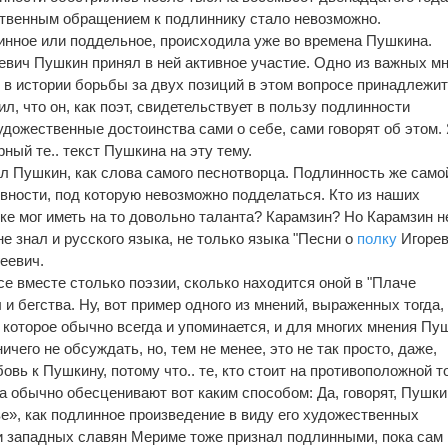
ственным обращением к подлиннику стало невозможно.
длинное или поддельное, происходила уже во времена Пушкина.
евич Пушкин принял в ней активное участие. Одно из важных мн
, в истории борьбы за двух позиций в этом вопросе принадлежи
л, что он, как поэт, свидетельствует в пользу подлинности
удожественные достоинства сами о себе, сами говорят об этом.
ный те.. текст Пушкина на эту тему.
ал Пушкин, как слова самого песнотворца. Подлинность же само
вности, под которую невозможно подделаться. Кто из наших
ке мог иметь на то довольно таланта? Карамзин? Но Карамзин н
е знал и русского языка, не только языка "Песни о
полку
Игорев
еевич.
се вместе столько поэзии, сколько находится оной в "Плаче
и бегства. Ну, вот пример одного из мнений, выраженных тогда,
 которое обычно всегда и упоминается, и для многих мнения Пу
чего не обсуждать, но, тем не менее, это не так просто, даже,
вь к Пушкину, потому что.. те, кто стоит на противоположной т
а обычно обесценивают вот каким способом: Да, говорят, Пушки
е», как подлинное произведение в виду его художественных
ни западных славян Мериме тоже признал подлинными, пока сам