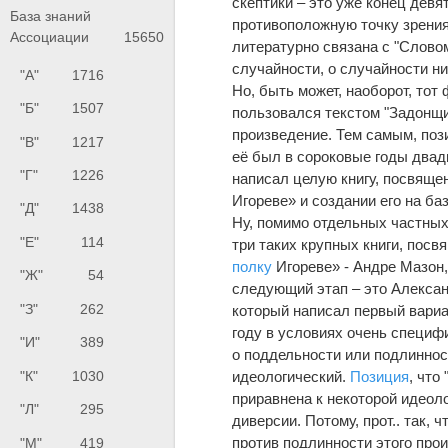
скептики – это уже конец дев
База знаний
противоположную точку зрения
Ассоциации
15650
литературно связана с "Слово
случайности, о случайности ни
"А"
1716
Но, быть может, наоборот, то
"Б"
1507
пользовался текстом "Задонщ
произведение. Тем самым, поз
"В"
1217
её был в сороковые годы двад
"Г"
1226
написал целую книгу, посвяще
Игореве» и создании его на ба
"Д"
1438
Ну, помимо отдельных частных
"Е"
114
три таких крупных книги, пос
полку
Игореве» - Андре Мазон, 
"Ж"
54
следующий этап – это Алексан
"З"
262
который написал первый вариа
году в условиях очень специфи
"И"
389
о поддельности или подлиннос
идеологический.
Позиция
, что
"К"
1030
приравнена к некоторой идеол
"Л"
295
диверсии. Потому, прот.. так, 
против подлинности этого про
"М"
419