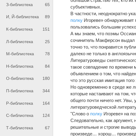
большой страстью тех, кто их 
З-библиотека
65
субъективных.
В частности, неоднократно ук
И, Й-библиотека
89
полку
Игореве» обнаруживает 
пользовались большим успехо
К-библиотека
151
А мы знаем, что поэмы Оссиан
сочинитель Макферсон выдал их
Л-библиотека
25
точно то, что понравится публ
далеко не только в англоязычны
М-библиотека
78
Литературоведы скептического
Н-библиотека
84
такое совпадение по времени
объявлением о том, что найде
О-библиотека
180
что это русская имитация того
Но одновременно в среде же л
П-библиотека
344
которые настаивают на том, чт
общего почти ничего нет. Увы,
Р-библиотека
164
литературоведческой литератур
"Слово о
полку
Игореве» на по
С-библиотека
124
Следовательно, как аргумент, 
решительные и строгие выводы,
Т-библиотека
67
произведе… хорош… произведен