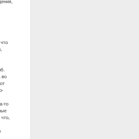
дения,
 что
,
иб.
 во
от
о-
а-то
ные
 что,
е
,