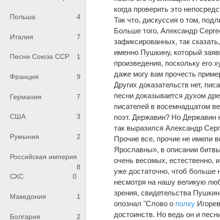
когда проверить это непосред
Польша
4
Так что, дискуссия о том, по
Больше того, Александр Серге
Италия
7
зафиксированных, так сказать
именно Пушкину, который заяви
Песни Союза ССР
1
произведения, поскольку его х
даже могу вам прочесть пример
Франция
9
Других доказательств нет, пис
песни доказывается духом дре
Германия
7
писателей в восемнадцатом ве
США
3
поэт. Державин? Но Державин н
так выразился Александр Серг
Румыния
2
Прочие все, прочие не имели в
Ярославны», в описании битвы 
Российская империя
очень весомых, естественно, и
8
уже достаточно, чтоб больше ни
СХС
0
несмотря на нашу великую любо
зрения, свидетельства Пушкин
Македония
1
опознал "Слово о
полку
Игорев
достоинств. Но ведь он и пес
Болгария
2