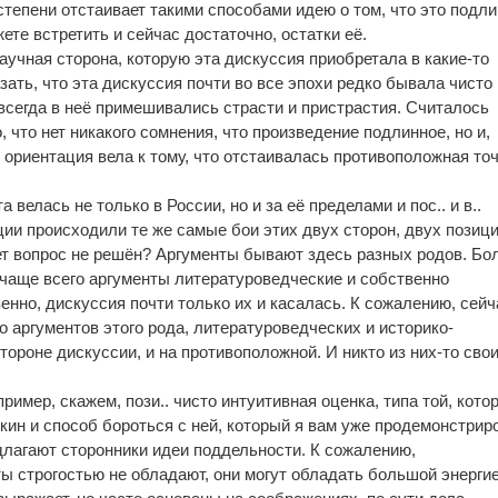
степени отстаивает такими способами идею о том, что это подли
ете встретить и сейчас достаточно, остатки её.
 научная сторона, которую эта дискуссия приобретала в какие-то
ать, что эта дискуссия почти во все эпохи редко бывала чисто
сегда в неё примешивались страсти и пристрастия. Считалось
, что нет никакого сомнения, что произведение подлинное, но и,
 ориентация вела к тому, что отстаивалась противоположная то
а велась не только в России, но и за её пределами и пос.. и в..
ии происходили те же самые бои этих двух сторон, двух позици
лет вопрос не решён? Аргументы бывают здесь разных родов. Бо
 чаще всего аргументы литературоведческие и собственно
енно, дискуссия почти только их и касалась. К сожалению, сей
 аргументов этого рода, литературоведческих и историко-
стороне дискуссии, и на противоположной. И никто из них-то сво
ример, скажем, пози.. чисто интуитивная оценка, типа той, кото
ин и способ бороться с ней, который я вам уже продемонстрир
едлагают сторонники идеи поддельности. К сожалению,
ы строгостью не обладают, они могут обладать большой энергие