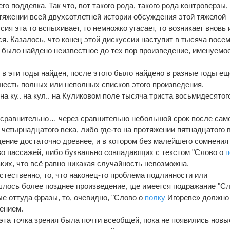
го подделка. Так что, вот такого рода, такого рода контроверзы,
тяжении всей двухсотлетней истории обсуждения этой тяжелой
сия эта то вспыхивает, то немножко угасает, то возникает вновь 
ся. Казалось, что конец этой дискуссии наступит в тысяча восе
а было найдено неизвестное до тех пор произведение, именуемо
 в эти годы найден, после этого было найдено в разные годы ещ
 шесть полных или неполных списков этого произведения.
а ку.. на кул.. на Куликовом поле тысяча триста восьмидесятог
 сравнительно… через сравнительно небольшой срок после сам
е четырнадцатого века, либо где-то на протяжении пятнадцатого 
дение достаточно древнее, и в котором без малейшего сомнения
о пассажей, либо буквально совпадающих с текстом "Слово о
п
ких, что всё равно никакая случайность невозможна.
стественно, то, что наконец-то проблема подлинности или
шлось более позднее произведение, где имеется подражание "Сл
е оттуда фразы, то, очевидно, "Слово о
полку
Игореве» должно
ением.
 эта точка зрения была почти всеобщей, пока не появились новы