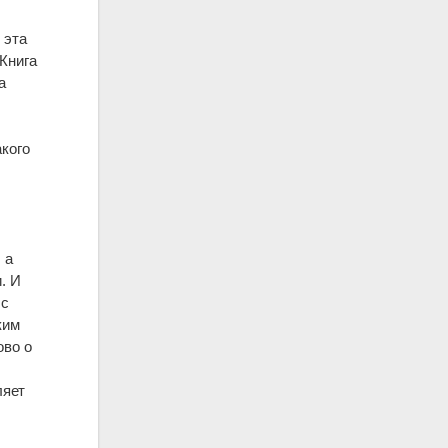
 эта
 Книга
а
акого
 а
. И
 с
ким
ово о
ляет