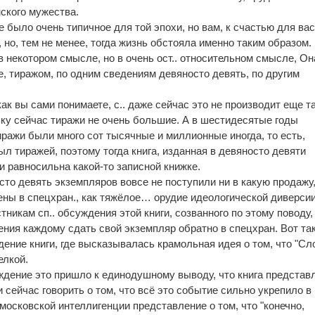
нского мужества.
 было очень типичное для той эпохи, но вам, к счастью для вас
, но, тем не менее, тогда жизнь обстояла именно таким образом.
в некотором смысле, но в очень ост.. относительном смысле, Он
е, тиражом, по одним сведениям девяносто девять, по другим
как вы сами понимаете, с.. даже сейчас это не производит еще т
ьку сейчас тиражи не очень большие. А в шестидесятые годы
тиражи были много сот тысячные и миллионные иногда, то есть,
л тиражей, поэтому тогда книга, изданная в девяносто девяти
и равносильна какой-то записной книжке.
сто девять экземпляров вовсе не поступили ни в какую продажу,
ы в спецхран., как тяжёлое… орудие идеологической диверсии
никам сп.. обсуждения этой книги, созванного по этому поводу,
ния каждому сдать свой экземпляр обратно в спецхран. Вот та
ение книги, где высказывалась крамольная идея о том, что "Сл
елкой.
уждение это пришло к единодушному выводу, что книга представ
и сейчас говорить о том, что всё это событие сильно укрепило в
 московской интеллигенции представление о том, что "конечно,