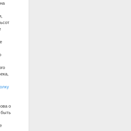
 на
и,
мьсот
е
е
о
ого
века,
олку
ова о
 быть
е