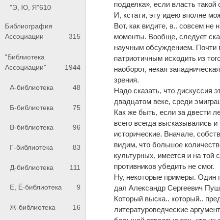
подделка», если власть такой 
"Э, Ю, Я"
610
И, кстати, эту идею вполне мож
Вот, как видите, в.. совсем не
Библиография
моменты. Вообще, следует сказ
Ассоциации
315
научным обсуждением. Почти в
"Библиотека
патриотичным исходить из того
Ассоциации"
1944
наоборот, некая западническая
зрения.
А-библиотека
48
Надо сказать, что дискуссия эт
двадцатом веке, среди эмиграц
Б-библиотека
75
Как же быть, если за двести 
всего всегда высказывались и
В-библиотека
96
исторические. Вначале, собств
видим, что большое количество
Г-библиотека
83
культурных, имеется и на той 
противников убедить не смог.
Д-библиотека
111
Ну, некоторые примеры. Один п
Е, Ё-библиотека
9
дал Александр Сергеевич Пушк
Который выска.. который.. пр
Ж-библиотека
16
литературоведческие аргумент