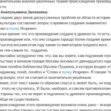
авнительном анализе различных теорий происхождения произве
сти.
 Анатольевича Зализняка:
ледних двух веков дискуссионных проблем из области истории
 культуры составляет вопрос о времени создания знаменитого
ово о
полку
Игореве».
чки зрения: что это произведение создано в древности, то есть,
роизведение или, что оно создано гораздо более позднее время
 тысяча восьмисотом году каким-то имитатором позднего восе..
ве тем самым по.. подделки.
вычайно затруднено тем, что, как вы знаете, сам подлинник пог
льствах в великом пожаре Москвы восемьсот двенадцатого года
твия погибла библиотека Мусина–Пушкина, в которую входил эт
видимому, погиб, погибло и "Слово о
полку
Игореве». Я говорю "п
ор вопрос этот не считается окончательно решённым.
ожет, этот текст каким-то образом спасся и, может быть, он когд
т этого не случилось. И были, наоборот, и совсем противополож
стороны тех, кто не верит в подлинность древнего произведения,
ообще не существовало.
происхождении этого произведения возникли очень рано – вскор
енности обострились после тысяча восемьсот двенадцатого года