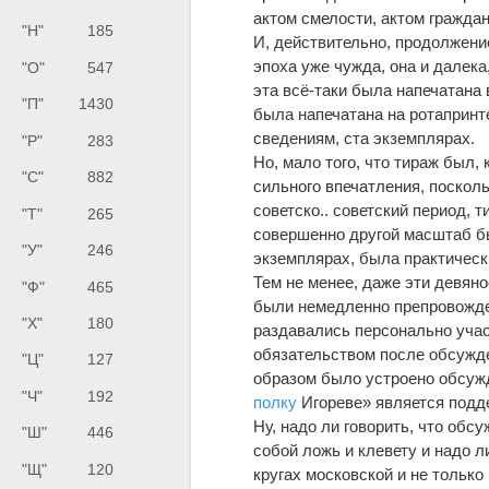
актом смелости, актом гражда
"Н"
185
И, действительно, продолжение
эпоха уже чужда, она и далека
"О"
547
эта всё-таки была напечатана 
"П"
1430
была напечатана на ротапринт
сведениям, ста экземплярах.
"Р"
283
Но, мало того, что тираж был, 
"С"
882
сильного впечатления, поскол
советско.. советский период, 
"Т"
265
совершенно другой масштаб бы
"У"
246
экземплярах, была практическ
Тем не менее, даже эти девяно
"Ф"
465
были немедленно препровожден
"Х"
180
раздавались персонально участ
обязательством после обсужде
"Ц"
127
образом было устроено обсужд
"Ч"
192
полку
Игореве» является подд
Ну, надо ли говорить, что обс
"Ш"
446
собой ложь и клевету и надо л
"Щ"
120
кругах московской и не только