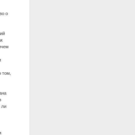
во о
кий
ак
ичем
и
 том,
ана
в
 ли
м