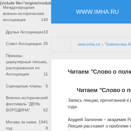
{include file="engine/modules/saperu/head.php"}
Международная
WWW.IMHA.RU
военно-историческая
ассоциация
140
Друзья Ассоциации
13
Совет Ассоциации
25
www.imha.ru/
»
"Библиотека А
Приказы,
циркулярные письма,
распоряжения по
Читаем "Слово о полк
Ассоциации
11
Сценарные планы
5
Читаем "Слово о п
Военно-исторический
Запись лекции, прочитанной в
фестиваль "ДЕНЬ
года.
БОРОДИНА"
62
Андрей Зализняк – академик Р
Москва за нами. 1941
Лекция расскажет о проблеме 
год.
8