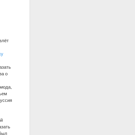
злёт
ку
азать
ва о
риода,
тьем
куссия
ой
азать
 был