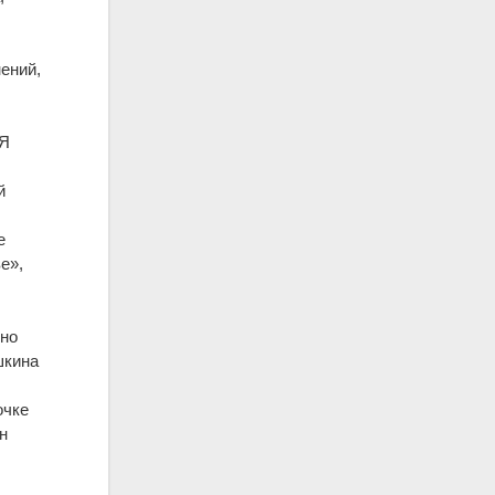
ений,
т
 Я
й
е
е»,
 но
шкина
очке
н