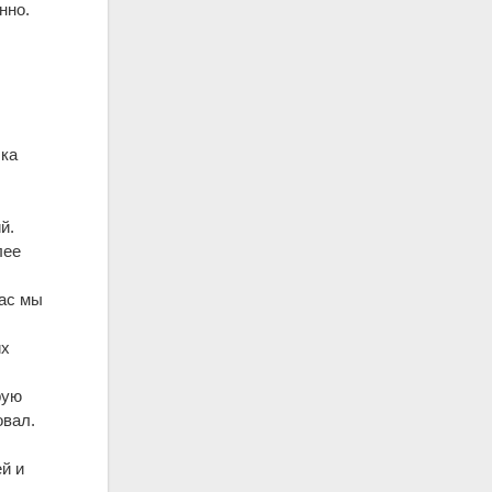
нно.
чка
й.
лее
час мы
их
рую
овал.
й и