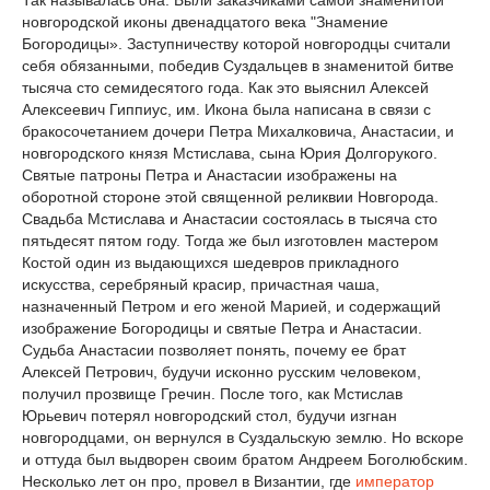
новгородской иконы двенадцатого века "Знамение
Богородицы». Заступничеству которой новгородцы считали
себя обязанными, победив Суздальцев в знаменитой битве
тысяча сто семидесятого года. Как это выяснил Алексей
Алексеевич Гиппиус, им. Икона была написана в связи с
бракосочетанием дочери Петра Михалковича, Анастасии, и
новгородского князя Мстислава, сына Юрия Долгорукого.
Святые патроны Петра и Анастасии изображены на
оборотной стороне этой священной реликвии Новгорода.
Свадьба Мстислава и Анастасии состоялась в тысяча сто
пятьдесят пятом году. Тогда же был изготовлен мастером
Костой один из выдающихся шедевров прикладного
искусства, серебряный красир, причастная чаша,
назначенный Петром и его женой Марией, и содержащий
изображение Богородицы и святые Петра и Анастасии.
Судьба Анастасии позволяет понять, почему ее брат
Алексей Петрович, будучи исконно русским человеком,
получил прозвище Гречин. После того, как Мстислав
Юрьевич потерял новгородский стол, будучи изгнан
новгородцами, он вернулся в Суздальскую землю. Но вскоре
и оттуда был выдворен своим братом Андреем Боголюбским.
Несколько лет он про, провел в Византии, где
император