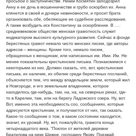
просьбой о заступничестве. Некий Космятин заподозрил
Анну и ее дочь в мошенничестве и грубо оскорбил их. Анна
клянется в своей и дочери невиновности, и просит брата
организовать обе, обеляющее ее судебное расследование.
А также возбудить иск Константину за оскорбление. В .....
средневековом обществе женская грамотность служит
индикатором высокого культурного развития. Сейчас в фонде
берестяных грамот немало чисто женских писем, где авторы
адресов – женщины. Кроме того, немало писем,
обращенных к женщинам, или написанных им. Ими. Им. Не
менее показательны крестьянские письма. Познакомимся с
некоторыми из них. Должен сказать, что, вот, крестьянские
письма, их наличие, их обилие среди берестяных посланий,
объясняется тем, что между владельцем земли, который жил
в Новгороде, и его земельным владением, которое
находилось где-нибудь, там, на, на, на северных реках, где-
то в Карелии, там, или на берегу Ладожского озера. Ну, вот.
Вот, именно эта необходимость соо, сообщениях, которые
адресуются крестьянам, и получаются от них, так сказать.
Какое-то сообщение о том, в каком состоянии находится,
значит, их урожай. Ну, вот, пожалуйста, грамота конца
четырнадцатого века. "Поклон от жителей деревни
Братилова на реке Шижне, господину Якову. Поезжай,