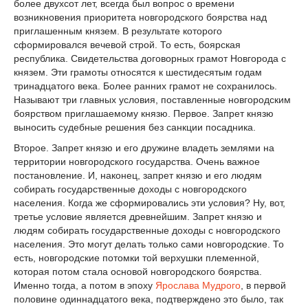
более двухсот лет, всегда был вопрос о времени
возникновения приоритета новгородского боярства над
приглашенным князем. В результате которого
сформировался вечевой строй. То есть, боярская
республика. Свидетельства договорных грамот Новгорода с
князем. Эти грамоты относятся к шестидесятым годам
тринадцатого века. Более ранних грамот не сохранилось.
Называют три главных условия, поставленные новгородским
боярством приглашаемому князю. Первое. Запрет князю
выносить судебные решения без санкции посадника.
Второе. Запрет князю и его дружине владеть землями на
территории новгородского государства. Очень важное
постановление. И, наконец, запрет князю и его людям
собирать государственные доходы с новгородского
населения. Когда же сформировались эти условия? Ну, вот,
третье условие является древнейшим. Запрет князю и
людям собирать государственные доходы с новгородского
населения. Это могут делать только сами новгородские. То
есть, новгородские потомки той верхушки племенной,
которая потом стала основой новгородского боярства.
Именно тогда, а потом в эпоху
Ярослава Мудрого
, в первой
половине одиннадцатого века, подтверждено это было, так