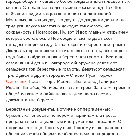
города, общей площадью более тридцати тысяч квадратных
метров. Это данные на две тысячи восьмой год. Так. Вот
сейчас мы видим как раз состояние напластований.
Мостовых, лежащих друг на друге. До двадцати девяти, до
тридцати ярусов мостовых доходит, так сказать, их
сохранность в Новгороде. Ну, вот. И вот, главным открытием,
которое состоялось в Новгороде в тысяча девятьсот
пятьдесят первом году, было открытие берестяных грамот.
Двадцать первого июля тысяча девятьсот пятьдесят первого
года была найдена первая берестяная грамота. Всего на
сегодняшний день в Новгороде обнаружено девятьсот
семьдесят три берестяные грамоты. Девятьсот семьдесят
три. В десяти других городах – Старая Руса, Торжок,
Смоленск
, Псков, Тверь, Москва, Звенигород Галицкий,
Рязань, Витебск, Мстиславль, за это врем. За это же время в
общей сложности найдено всего девяносто восемь
документов на бересте.
Берестяные документы, в отличие от пергаменных и
бумажных, написаны не пером и чернилами, а про, а
процарапаны специальным инструментом – писалом. С
острием на конце. Поэтому в их. Поэтому их сохранность
обеспечивается общими особенностями новгородского