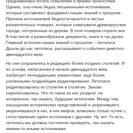
средневековья богата событиями и яркими личностями.
Однако, она очень бедна письменными источниками,
которые составляют фундамент наших знаний о прошлом.
Причина источниковой бедности кроется в частых
разорительных пожарах, которые охватывали древнерусские
города, построенные из дерева. В огне пожаров сгорало все.
В том числе и разнообразные документы, книги и так далее.
Главный источник наших знаний о прошлом – летописи.
Дошли до нас летописи, рассказывают о событиях девятого-
двенадцатого века.
Но они сохранились в редакциях более поздних столетий. И
их основа, написанная в начале двенадцатого века,
изобилует легендарными элементами, еще более
усиленными позднейшим редактировании. Летописи
редактировались из столетия в столетие. Заново
переписывались. Что-то такое из них уходило, не
интересное, так сказать, будущим читателям. Между тем,
насыщение исторических представлений и укоренившего,
укоренившихся в них, в них мифов, возможно только путем с,
сопоставления одних источников с другими. Ну, вот. То есть,
летопись мы должны постоянно проверять, так сказать,
какими-то иными источниками.