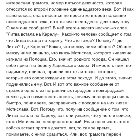
интересная грамота, номер пятьсот девяносто, которая
относится ко второй половине одиннадцатого века. Вот. И как
выяснилось, она относится не просто ко второй половине
одиннадцатого века, но к тысяче шестьдесят девятому году.
О чем она сообщает? В ней всего-навсего несколько слов.
"Литва встала на Карелу». Какой-то человек сообщает о том,
что Литва встала на карелу. Что это такое? Почему? Где
Литва? Где Карела? Какая, что между ними общего? Общее
между ними лишь то, что князь Мстислав, которого киевляне
изгнали из Полоцка. Его, значит, родного города. Он нашел
себе приют на берегу Ладожского озера. И вместе с ним, по-
видимому, пришла, пришли вот те литовцы, которые,
которые его сопровождали в этом походе. И до этого, значит,
подчинялись ему. Вот. И вот, это важное сообщение от
стражей одного из пограничных городков в новгородской
земле дало возможность понять, почему новгородцы очень
быстро, понимаете, расправились с походом на них князя
Мстислава. Вот. Потому что, получив сообщение о том, что
Литва встала на Карелу, вот, они узнали, что у него в войске,
этого Мстислава, непорядок полный. Если одна часть этого
войска встает против другого, вот, то самое время,
понимаете, с ними сразиться. Или, вот, грамота первой