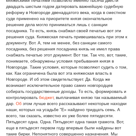
княжескими печатями позволило именно тысяча двести
двадцать шестым годом датировать важнейшую судебную
реформу в Новгороде двенадцатого века, когда в сместном
суде применено на приоритете князя окончательное
решение дела могло приниматься лишь с санкции
посадника. То есть, князь снабжал своей печатью вот эти
решения суда. Княжеская печать привешивалась при этом к
документу. Вот. А, тем не менее, без санкции самого
посадника, без решения посадника князь не имел права
снабжать печатью этот документ. Вот так. Так что, вот, такие,
понимаете, обнаружены условия пребывания князя в
Новгороде. Такие условия, которые позволяют судить о том,
как. Как ограничена была вот эта княжеская власть в
Новгороде. И об этом свидетельствует. Да. Когда же
возникает исключительное право самих новгородцев
собирать государственные доходы. То есть, формировать и
контролировать
бюджет
, выплачивая князю так называемый
дар.
Об
этом лучше всего рассказывают некоторые находки
наши, которых на усадьбе "Е» найдено тридцать семь. А
всего, так сказать, известно их уже более пятидесяти.
Пятьдесят одна. Одна. Пятьдесят одна такая грамота. Вот,
еще в пятьдесят первом году впервые были найдены вот
такие бирки. Непонятного совершенно назначения. Мы