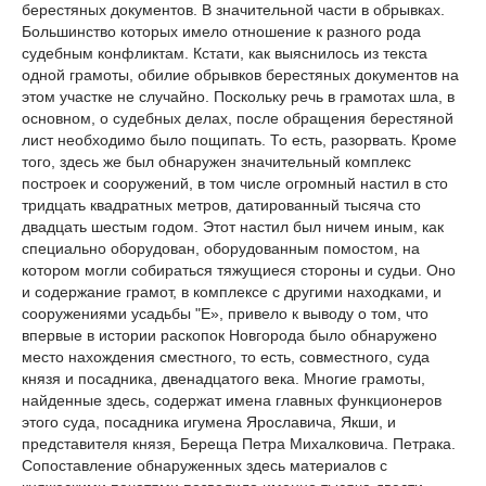
берестяных документов. В значительной части в обрывках.
Большинство которых имело отношение к разного рода
судебным конфликтам. Кстати, как выяснилось из текста
одной грамоты, обилие обрывков берестяных документов на
этом участке не случайно. Поскольку речь в грамотах шла, в
основном, о судебных делах, после обращения берестяной
лист необходимо было пощипать. То есть, разорвать. Кроме
того, здесь же был обнаружен значительный комплекс
построек и сооружений, в том числе огромный настил в сто
тридцать квадратных метров, датированный тысяча сто
двадцать шестым годом. Этот настил был ничем иным, как
специально оборудован, оборудованным помостом, на
котором могли собираться тяжущиеся стороны и судьи. Оно
и содержание грамот, в комплексе с другими находками, и
сооружениями усадьбы "Е», привело к выводу о том, что
впервые в истории раскопок Новгорода было обнаружено
место нахождения сместного, то есть, совместного, суда
князя и посадника, двенадцатого века. Многие грамоты,
найденные здесь, содержат имена главных функционеров
этого суда, посадника игумена Ярославича, Якши, и
представителя князя, Береща Петра Михалковича. Петрака.
Сопоставление обнаруженных здесь материалов с