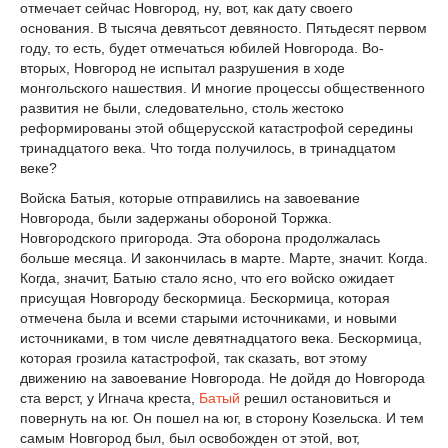
отмечает сейчас Новгород, ну, вот, как дату своего
основания. В тысяча девятьсот девяносто. Пятьдесят первом
году, то есть, будет отмечаться юбилей Новгорода. Во-
вторых, Новгород не испытал разрушения в ходе
монгольского нашествия. И многие процессы общественного
развития не были, следовательно, столь жестоко
реформированы этой общерусской катастрофой середины
тринадцатого века. Что тогда получилось, в тринадцатом
веке?
Войска Батыя, которые отправились на завоевание
Новгорода, были задержаны обороной Торжка.
Новгородского пригорода. Эта оборона продолжалась
больше месяца. И закончилась в марте. Марте, значит. Когда.
Когда, значит, Батыю стало ясно, что его войско ожидает
присущая Новгороду бескормица. Бескормица, которая
отмечена была и всеми старыми источниками, и новыми
источниками, в том числе девятнадцатого века. Бескормица,
которая грозила катастрофой, так сказать, вот этому
движению на завоевание Новгорода. Не дойдя до Новгорода
ста верст, у Игнача креста,
Батый
решил остановиться и
повернуть на юг. Он пошел на юг, в сторону Козельска. И тем
самым Новгород был, был освобожден от этой, вот,