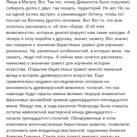
Ямца в Малугу. Вот. Так что, этому Домагосте было поручено
собирать долги с двух, так сказать, территорий. Но вот. Но он
на одной из них застрял, и рекомендует Хотену, чтобы тот
послал на Волчину другого человека. Вот. Вот то, что мне
хотелось рассказать о, об этих сборах. И об этих
возможностях, которые демонстрируют нам такие находки. А
теперь я хочу перейти к другому, значит, сюжету. Вот, значит,
мы говорили о значении берестяных грамот для изучения
различных. Ну, различных особенностей, в которых жили, так
сказать, люди той поры. А сейчас мне хочется рассказать
немножко о значении грамот для изучения истории
искусства. Открытие берестяных грамот внесло немалый
вклад в историю древнерусского искусства. Еще
сравнительно недавно исследователи сетовали на
анонимность древнерусской живописи, полагая, что нас
навсегда будут скрыты имена великих творцов знаменитых
фресковых ансамблей храмов одиннадцатого-пятнадцатого
веков. Между тем, в ходе раскопок Новгорода были открыты
остатки живописной мастерской конца двенадцатого –
начала тринадцатого столетий. Обнаруженные в этом
комплексе многочисленные берестяные грамоты, позволили
установить имя владельца мастерской, художника Алексея.
Алексея Гречина. Среди этих грамот имелись заказы на