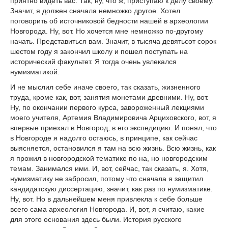
приятно видеть вас. Так, ну, что ж, приступаю к делу своему.
Значит, я должен сначала немножко другое. Хотел
поговорить об источниковой бедности нашей в археологии
Новгорода. Ну, вот. Но хочется мне немножко по-другому
начать. Представиться вам. Значит, в тысяча девятьсот сорок
шестом году я закончил школу и пошел поступать на
исторический факультет. Я тогда очень увлекался
нумизматикой.
И не мыслил себе иначе своего, так сказать, жизненного
труда, кроме как, вот, занятия монетами древними. Ну, вот.
Ну, по окончании первого курса, завороженный лекциями
моего учителя, Артемия Владимировича Арциховского, вот, я
впервые приехал в Новгород, в его экспедицию. И понял, что
в Новгороде я надолго остаюсь, в принципе, как сейчас
выясняется, остановился я там на всю жизнь. Всю жизнь, как
я прожил в новгородской тематике по на, но новгородским
темам. Занимался ими. И, вот, сейчас, так сказать, я. Хотя,
нумизматику не забросил, потому что сначала я защитил
кандидатскую диссертацию, значит, как раз по нумизматике.
Ну, вот. Но в дальнейшем меня привлекла к себе больше
всего сама археология Новгорода. И, вот, я считаю, какие
для этого основания здесь были. История русского