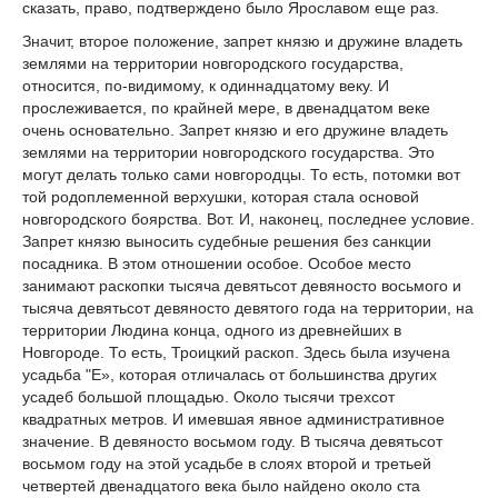
сказать, право, подтверждено было Ярославом еще раз.
Значит, второе положение, запрет князю и дружине владеть
землями на территории новгородского государства,
относится, по-видимому, к одиннадцатому веку. И
прослеживается, по крайней мере, в двенадцатом веке
очень основательно. Запрет князю и его дружине владеть
землями на территории новгородского государства. Это
могут делать только сами новгородцы. То есть, потомки вот
той родоплеменной верхушки, которая стала основой
новгородского боярства. Вот. И, наконец, последнее условие.
Запрет князю выносить судебные решения без санкции
посадника. В этом отношении особое. Особое место
занимают раскопки тысяча девятьсот девяносто восьмого и
тысяча девятьсот девяносто девятого года на территории, на
территории Людина конца, одного из древнейших в
Новгороде. То есть, Троицкий раскоп. Здесь была изучена
усадьба "Е», которая отличалась от большинства других
усадеб большой площадью. Около тысячи трехсот
квадратных метров. И имевшая явное административное
значение. В девяносто восьмом году. В тысяча девятьсот
восьмом году на этой усадьбе в слоях второй и третьей
четвертей двенадцатого века было найдено около ста