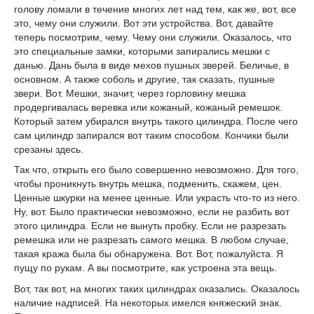
голову ломали в течение многих лет над тем, как же, вот, все
это, чему они служили. Вот эти устройства. Вот, давайте
теперь посмотрим, чему. Чему они служили. Оказалось, что
это специальные замки, которыми запирались мешки с
данью. Дань была в виде мехов пушных зверей. Беличье, в
основном. А также соболь и другие, так сказать, пушные
звери. Вот. Мешки, значит, через горловину мешка
продергивалась веревка или кожаный, кожаный ремешок.
Который затем убирался внутрь такого цилиндра. После чего
сам цилиндр запирался вот таким способом. Кончики были
срезаны здесь.
Так что, открыть его было совершенно невозможно. Для того,
чтобы проникнуть внутрь мешка, подменить, скажем, цен.
Ценные шкурки на менее ценные. Или украсть что-то из него.
Ну, вот. Было практически невозможно, если не разбить вот
этого цилиндра. Если не вынуть пробку. Если не разрезать
ремешка или не разрезать самого мешка. В любом случае,
такая кража была бы обнаружена. Вот. Вот, пожалуйста. Я
пущу по рукам. А вы посмотрите, как устроена эта вещь.
Вот, так вот, на многих таких цилиндрах оказались. Оказалось
наличие надписей. На некоторых имелся княжеский знак.