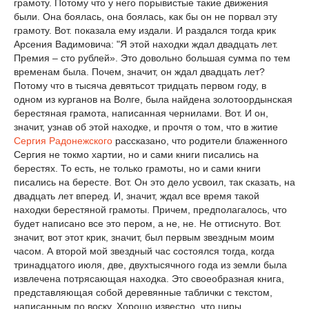
грамоту. Потому что у него порывистые такие движения
были. Она боялась, она боялась, как бы он не порвал эту
грамоту. Вот. показала ему издали. И раздался тогда крик
Арсения Вадимовича: "Я этой находки ждал двадцать лет.
Премия – сто рублей». Это довольно большая сумма по тем
временам была. Почем, значит, он ждал двадцать лет?
Потому что в тысяча девятьсот тридцать первом году, в
одном из курганов на Волге, была найдена золотоордынская
берестяная грамота, написанная чернилами. Вот. И он,
значит, узнав об этой находке, и прочтя о том, что в житие
Сергия Радонежского
рассказано, что родители блаженного
Сергия не токмо хартии, но и сами книги писались на
берестях. То есть, не только грамоты, но и сами книги
писались на бересте. Вот. Он это дело усвоил, так сказать, на
двадцать лет вперед. И, значит, ждал все время такой
находки берестяной грамоты. Причем, предполагалось, что
будет написано все это пером, а не, не. Не оттиснуто. Вот.
значит, вот этот крик, значит, был первым звездным моим
часом. А второй мой звездный час состоялся тогда, когда
тринадцатого июля, две, двухтысячного года из земли была
извлечена потрясающая находка. Это своеобразная книга,
представляющая собой деревянные таблички с текстом,
написанным по воску. Хорошо известно, что циры,