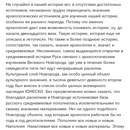
Не случайно в нашей истории вот, в отсутствии достаточных
источников, несказанно трудно переоценить значение
археологических источников для изучения нашей истории,
особенно ее раннего периода. Потому что именно
археология дает нам возможность понимать историю, ну, до
начала двенадцатого века. Такую историю, которая еще не
описана в летописях. Но также и более позднюю историю,
сопоставляя, так сказать, знания археологии и, значит, и
средневековья. Несомненно, самое выдающееся открытие в
средневековой истории Руси связано с археологическим
изучением Великого Новгорода, где уже в течение более
семидесяти пяти лет идут непрерывные раскопки.
Культурный слой Новгорода, как особо ценный объект
культурного значения, в тысяча девятьсот девяносто втором
году был внесен в список особо ценных всемирного
наследия ЮНЕСКО. Без преувеличения можно сказать, что
благодаря раскопкам в Новгороде источниковая база
русского средневековья пополнилась исключительными по
своему значению материалами. Нет ни одного подобного
Новгороду объекта, над которым археологи работали бы из
года в год десятилетиями. Пополняя все новые и новые.
Наполняя. Накапливая все новые и новые материалы. Этому