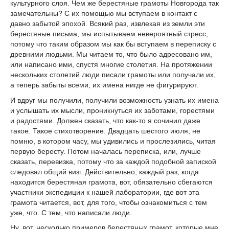
культурного слоя. Чем же берестяные грамоты Новгорода так
замечательны? С их помощью мы вступаем в контакт с
давно забытой эпохой. Всякий раз, извлекая из земли эти
берестяные письма, мы испытываем невероятный стресс,
потому что таким образом мы как бы вступаем в переписку с
древними людьми. Мы читаем то, что было адресовано им,
или написано ими, спустя многие столетия. На протяжении
нескольких столетий люди писали грамоты или получали их,
а теперь забыты всеми, их имена нигде не фигурируют.
И вдруг мы получили, получили возможность узнать их имена
и услышать их мысли, проникнуться их заботами, горестями
и радостями. Должен сказать, что как-то я сочинил даже
такое. Такое стихотворение. Двадцать шестого июля, не
помню, в котором часу, мы удивились и прослезились, читая
первую бересту. Потом началась переписка, или, лучше
сказать, перевизка, потому что за каждой подобной запиской
следовал общий визг. Действительно, каждый раз, когда
находится берестяная грамота, вот, обязательно сбегаются
участники экспедиции к нашей лаборатории, где вот эта
грамота читается, вот, для того, чтобы ознакомиться с тем
уже, что. С тем, что написали люди.
Ну, вот, несколько примеров берестяных грамот, которые мне