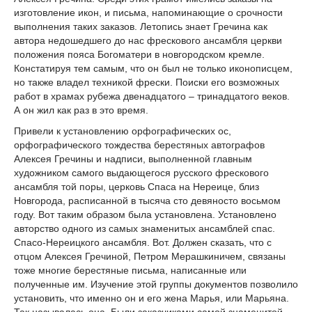
изготовление икон, и письма, напоминающие о срочности
выполнения таких заказов. Летопись знает Гречина как
автора недошедшего до нас фрескового ансамбля церкви
положения пояса Богоматери в новгородском кремле.
Констатируя тем самым, что он был не только иконописцем,
но также владел техникой фрески. Поиски его возможных
работ в храмах рубежа двенадцатого – тринадцатого веков.
А он жил как раз в это время.
Привели к установлению орфографических ос,
орфографического тождества берестяных автографов
Алексея Гречины и надписи, выполненной главным
художником самого выдающегося русского фрескового
ансамбля той поры, церковь Спаса на Нереице, близ
Новгорода, расписанной в тысяча сто девяносто восьмом
году. Вот таким образом была установлена. Установлено
авторство одного из самых знаменитых ансамблей спас.
Спасо-Нереицкого ансамбля. Вот. Должен сказать, что с
отцом Алексея Гречиной, Петром Мерашкиничем, связаны
тоже многие берестяные письма, написанные или
полученные им. Изучение этой группы документов позволило
установить, что именно он и его жена Марья, или Марьяна.
Так называлась она. Были заказчиками самой знаменитой