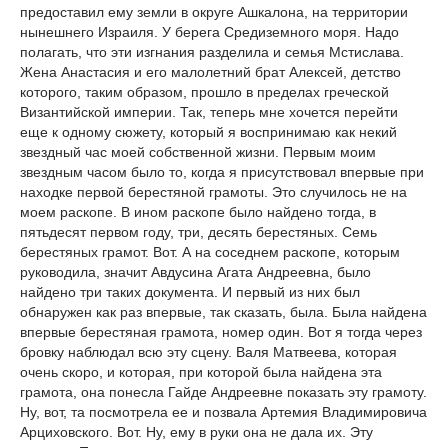
предоставил ему земли в округе Ашкалона, на территории
нынешнего Израиля. У берега Средиземного моря. Надо
полагать, что эти изгнания разделила и семья Мстислава.
Жена Анастасия и его малолетний брат Алексей, детство
которого, таким образом, прошло в пределах греческой
Византийской империи. Так, теперь мне хочется перейти
еще к одному сюжету, который я воспринимаю как некий
звездный час моей собственной жизни. Первым моим
звездным часом было то, когда я присутствовал впервые при
находке первой берестяной грамоты. Это случилось не на
моем раскопе. В ином раскопе было найдено тогда, в
пятьдесят первом году, три, десять берестяных. Семь
берестяных грамот. Вот. А на соседнем раскопе, которым
руководила, значит Авдусина Агата Андреевна, было
найдено три таких документа. И первый из них был
обнаружен как раз впервые, так сказать, была. Была найдена
впервые берестяная грамота, номер один. Вот я тогда через
бровку наблюдал всю эту сцену. Валя Матвеева, которая
очень скоро, и которая, при которой была найдена эта
грамота, она понесла Гайде Андреевне показать эту грамоту.
Ну, вот, та посмотрела ее и позвала Артемия Владимировича
Арциховского. Вот. Ну, ему в руки она не дала их. Эту