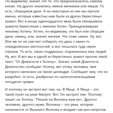
По-видимому, значит, это то, что предназначалось самому
князю. На других значились имена мечников или ямцов. То
есть, сборщиков дани. А на некоторых из них мы прочли
имена, которые известны нам были из других берестяных
грамот. Вот в конце одиннадцатого века была обнаружена
грамота берестяная с именем Хотен. Принадлежавшая
некоему Хотену. Хотен, по-видимому, это был или сборщик
дани, немец, или, значит, мечник. Что тоже самое. Ну, вот.
Или же он не сам мог собирать эту дань с каких-то
определенных местностей, а мог посылать туда своих
отроков. То есть, своих подданных, подчиненных ему людей.
Ну, вот. И вот мы в одной из берестяных грамот прочли такой
текст. "От Домагости к Хотену». Значит, некий Домогость,
Домогостен сообщает Хотену, вот этому человеку, имя
которого написано на таком цилиндре. Сообщает ему, что он
разрубил, то есть, разбросал по налогоплательщикам
пятьдесят гривен.
И поэтому он застрял вот там, на. В Ямце. А Ямца – это
такой пункт на реке Малуге. Вот. Он застрял там. Поэтому
пишет он Хотену: "Пошли на Волчину муж ин». Другого
человека, другого мужа. Волчина – это река, которая
начинается от Вышнего Волочка и впадает как раз напротив