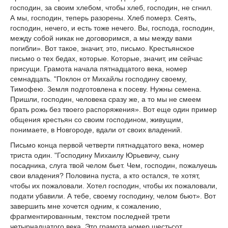
господин, за своим хлебом, чтобы хлеб, господин, не сгнил.
А мы, господин, теперь разорены. Хлеб померз. Сеять,
господин, нечего, и есть тоже нечего. Вы, господа, господин,
между собой никак не договоримся, а мы между вами
погибли». Вот такое, значит, это, письмо. Крестьянское
письмо о тех бедах, которые. Которые, значит, им сейчас
присущи. Грамота начала пятнадцатого века, номер
семнадцать. "Поклон от Михайлы господину своему,
Тимофею. Земля подготовлена к посеву. Нужны семена.
Пришли, господин, человека сразу же, а то мы не смеем
брать рожь без твоего распоряжения». Вот еще один пример
общения крестьян со своим господином, живущим,
понимаете, в Новгороде, вдали от своих владений.
Письмо конца первой четверти пятнадцатого века, номер
триста один. "Господину Михаилу Юрьевичу, сыну
посадника, слуга твой челом бьет. Чем, господин, пожалуешь
свои владения? Половина пуста, а кто остался, те хотят,
чтобы их пожаловали. Хотел господин, чтобы их пожаловали,
подати убавили. А тебе, своему господину, челом бьют». Вот
завершить мне хочется одним, к сожалению,
фрагментированным, текстом последней трети
четырнадцатого века. Это грамота номер шестьсот