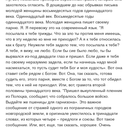
захотелось огласить. В дошедшем до нас обрывках письма
молодой женщины восьмидесятых годов одиннадцатого
века. Одиннадцатый век. Восьмидесятые годы
одиннадцатого века. Молодая женщина пишет своему
парню. Я. Я перевожу это на современный язык. "Я
посылала к тебе трижды. Что за зло ты против меня имеешь,
что в эту неделю ко мне не приходил? А я к тебе относилась
как к брату. Неужели тебя задело тем, что посылала к тебе?
А тебе, я вижу, не любо. Если бы сие было любо, ты бы
вырвался из-под двадцати глаз и пришел. Если даже я тебя
по своему неразумию задела, если ты начнешь надо мной
насмехаться, то пусть судит тебя Бог и моя худость». Вот она
ставит себе рядом с Богом. Вот. Она, так сказать, готова
судить его, этого парня, вместе с Богом за то, что тот обидел
тем, что к ней не приходил. Или, вот, грамота второй
половины тринадцатого века. "Пришел выкупленный пленник
из Полоцка, сообщает, что собралось большое войско.
Выдайте же пшеницы для гарнизона». Это важное
сообщение от стражей одного из пограничных городков
новгородской земли, в оригинале уместилось в тринадцати
словах, из которых четыре – предлоги и союзы. Вот такое
сообщение. Или, вот, еще, так сказать, хорошее. Очень