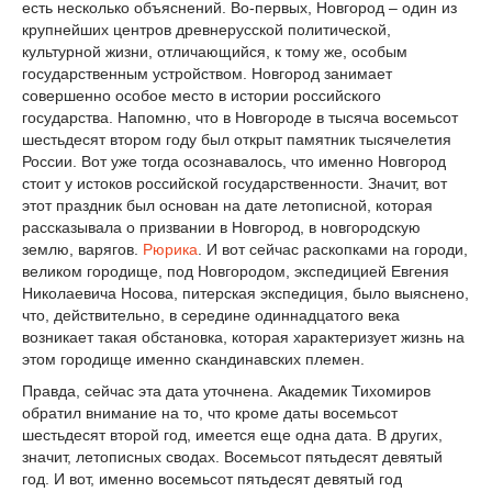
есть несколько объяснений. Во-первых, Новгород – один из
крупнейших центров древнерусской политической,
культурной жизни, отличающийся, к тому же, особым
государственным устройством. Новгород занимает
совершенно особое место в истории российского
государства. Напомню, что в Новгороде в тысяча восемьсот
шестьдесят втором году был открыт памятник тысячелетия
России. Вот уже тогда осознавалось, что именно Новгород
стоит у истоков российской государственности. Значит, вот
этот праздник был основан на дате летописной, которая
рассказывала о призвании в Новгород, в новгородскую
землю, варягов.
Рюрика
. И вот сейчас раскопками на городи,
великом городище, под Новгородом, экспедицией Евгения
Николаевича Носова, питерская экспедиция, было выяснено,
что, действительно, в середине одиннадцатого века
возникает такая обстановка, которая характеризует жизнь на
этом городище именно скандинавских племен.
Правда, сейчас эта дата уточнена. Академик Тихомиров
обратил внимание на то, что кроме даты восемьсот
шестьдесят второй год, имеется еще одна дата. В других,
значит, летописных сводах. Восемьсот пятьдесят девятый
год. И вот, именно восемьсот пятьдесят девятый год