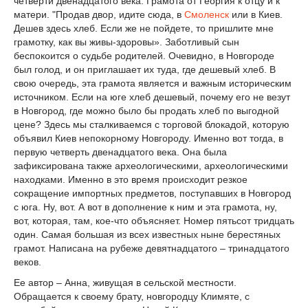
четверти двенадцатого века. Грамота от Георгия к отцу и к
матери. "Продав двор, идите сюда, в
Смоленск
или в Киев.
Дешев здесь хлеб. Если же не пойдете, то пришлите мне
грамотку, как вы живы-здоровы». Заботливый сын
беспокоится о судьбе родителей. Очевидно, в Новгороде
был голод, и он приглашает их туда, где дешевый хлеб. В
свою очередь, эта грамота является и важным историческим
источником. Если на юге хлеб дешевый, почему его не везут
в Новгород, где можно было бы продать хлеб по выгодной
цене? Здесь мы сталкиваемся с торговой блокадой, которую
объявил Киев непокорному Новгороду. Именно вот тогда, в
первую четверть двенадцатого века. Она была
зафиксирована также археологическими, археологическими
находками. Именно в это время происходит резкое
сокращение импортных предметов, поступавших в Новгород
с юга. Ну, вот. А вот в дополнение к ним и эта грамота, ну,
вот, которая, там, кое-что объясняет. Номер пятьсот тридцать
один. Самая большая из всех известных ныне берестяных
грамот. Написана на рубеже девятнадцатого – тринадцатого
веков.
Ее автор – Анна, живущая в сельской местности.
Обращается к своему брату, новгородцу Климяте, с