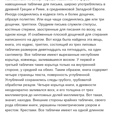
навощенные таблички для письма, широко употреблялись в
древней Греции и Риме, в средневековой Западной Европе.
Иногда соединялись в кодексе пять и более дощечек,
образуя полиптих. Или еще чаще соединялись две или три
дощечки, триптихи. Орудием письма служили стилусы,
костяные стержни, заостренные для писания по воску, на
одном конце. И снабженные плоской дощечкой для стирания
написанного на другом. Вот когда была найдена эта вещь,
книга, это кодекс, триптих, состоящий из трех липовых
табличек размером девятнадцать на пятнадцать, на один
сантиметр. Все таблички имеют вырезанные неглубокие
корытца, ковчежцы, заливавшиеся воском. У первой и
третьей табличек такие корытца только на внутренней
стороне, у средней на обеих. Таким образом, книга содержит
четыре страницы текста, поверхность углубленной.
Углублений сохранились следы грубого, грубоватой
обработки резцом. Четыре корытца книги, в древности
неоднократно заливался воск, и его толщина от трех
миллиметров до ничтожных долей миллиметра. Вот такая,
значит, находка. Внешние стороны крайних табличек, своего
рода обложки книги, украшены геометрическим узором и
крестом. Крестами. Все таблички имеют на одной длинном