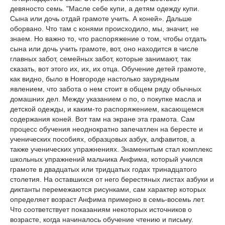
девяносто семь. "Масле себе купи, а детям одежду купи.
Сына или дочь отдай грамоте учить. А коней». Дальше
оборвано. Что там с конями происходило, мы, значит, не
знаем. Но важно то, что распоряжение о том, чтобы отдать
сына или дочь учить грамоте, вот, оно находится в числе
главных забот, семейных забот, которые занимают, так
сказать, вот этого их, их, их отца. Обучение детей грамоте,
как видно, было в Новгороде настолько заурядным
явлением, что забота о нем стоит в общем ряду обычных
домашних дел. Между указанием о по, о покупке масла и
детской одежды, и каким-то распоряжением, касающемся
содержания коней. Вот там на экране эта грамота. Сам
процесс обучения неоднократно запечатлен на бересте и
ученических пособиях, образцовых азбук, алфавитов, а
также ученических упражнениях. Знаменитым стал комплекс
школьных упражнений мальчика Анфима, который учился
грамоте в двадцатых или тридцатых годах тринадцатого
столетия. На оставшихся от него берестяных листах азбуки и
диктанты перемежаются рисунками, сам характер которых
определяет возраст Анфима примерно в семь-восемь лет.
Что соответствует показаниям некоторых источников о
возрасте, когда начиналось обучение чтению и письму.