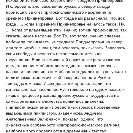
исходной точкой свое расселение – среднее Приднепровье.
И следовательно, заселение русского северо-запада
произошло за счет притока славянского населения из
среднего Приднепровья. Вот тогда нам разъясняли, что, вот,
когда ..... когда в среднем Приднепровье началось такое. Ну,
.... Когда от владельцев этих, значит, вотчин происходило, так
сказать, некое насилие. Вот. То, вот, тогда, значит, славяне
побежали, понимаете, из среднего Приднепровья на север
для того, чтобы, значит, там основать, так сказать. Завоевать
свои свободы и основать некое самостоятельное
государство. В лингвистической науке тезис реализовался
представлением об исходном единстве языка восточных
славян и появление в нем областных диалектов в результате
политическо-экономической раздробленности Руси в
тринадцатом веке. Исследователи предполагали, что
изначально все население Руси говорило на одном языке, и
лишь в процессе распада древнерусского государства на
самостоятельные княжества появились диалекты.
Лингвистический анализ берестяных грамот, проведенный
выдающимся лингвистом, академиком, Андреем
Анатольевичем Зализняком, показал, однако, что
диалектные особенности новгородско-псковского региона
наиболее ярко проявляются в древнейших текстах