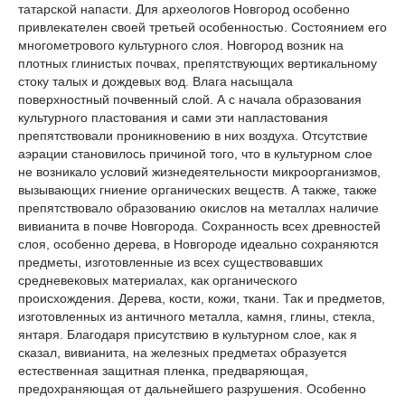
татарской напасти. Для археологов Новгород особенно
привлекателен своей третьей особенностью. Состоянием его
многометрового культурного слоя. Новгород возник на
плотных глинистых почвах, препятствующих вертикальному
стоку талых и дождевых вод. Влага насыщала
поверхностный почвенный слой. А с начала образования
культурного пластования и сами эти напластования
препятствовали проникновению в них воздуха. Отсутствие
аэрации становилось причиной того, что в культурном слое
не возникало условий жизнедеятельности микроорганизмов,
вызывающих гниение органических веществ. А также, также
препятствовало образованию окислов на металлах наличие
вивианита в почве Новгорода. Сохранность всех древностей
слоя, особенно дерева, в Новгороде идеально сохраняются
предметы, изготовленные из всех существовавших
средневековых материалах, как органического
происхождения. Дерева, кости, кожи, ткани. Так и предметов,
изготовленных из античного металла, камня, глины, стекла,
янтаря. Благодаря присутствию в культурном слое, как я
сказал, вивианита, на железных предметах образуется
естественная защитная пленка, предваряющая,
предохраняющая от дальнейшего разрушения. Особенно