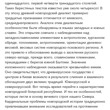
одиннадцатого, первой четверти тринадцатого столетий.
Таких берестяных текстов известно уже около четырехсот. В
эту эпоху древний новгородский диалект примерно
тридцатью признаками отличается от киевского,
среднеднепровского. Аналоги этим диалектным
особенностям были обнаружены в языках западных и южных
славян. Это открытие совпало с наблюдениями над
западнославянскими элементами в антропологии, курганном
обряде, топонимике, антропонимике, ориентации денежно-
весовой, весовых систем новгородско-псковского региона. А
это привело к обоснованию вывода о заселении русского
северо-запада, прежде всего, славянскими племенами,
пришедшими с берегов южной Балтики. Значение
изложенного наблюдения оказывается чрезвычайно емким.
Оно свидетельствует, что древнерусское государство с
центром в Киеве возникло в результате слияния и взаимного
обогащения двух великих традиций. Южнорусской и
севернорусской. Вот теперь время перейти к характеристике
новгородской боярской республики. И тех ее особенностей,
которые легли в основу вечевого строя нашего Севера.
Кардинальные проблемы новгородской истории традиционно
привлекавшее внимание исследователей на протяжении