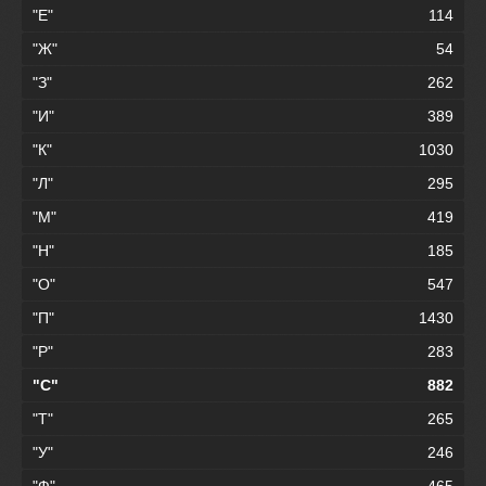
"Е"
114
"Ж"
54
"З"
262
"И"
389
"К"
1030
"Л"
295
"М"
419
"Н"
185
"О"
547
"П"
1430
"Р"
283
"С"
882
"Т"
265
"У"
246
"Ф"
465