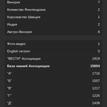
Венгрия
7
Княжество Финляндское
2
Королевство Швеция
1
Индия
2
Австро-Венгрия
8
Фото-видео
1
English version
0
"ВЕСТИ" Ассоциации
1919
База знаний Ассоциации
15654
"А"
1716
"Б"
1507
"В"
1217
"Г"
1226
"Д"
1438