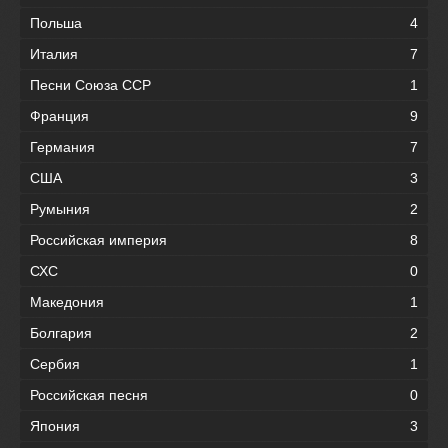
Польша
4
Италия
7
Песни Союза ССР
1
Франция
9
Германия
7
США
3
Румыния
2
Российская империя
8
СХС
0
Македония
1
Болгария
2
Сербия
1
Российская песня
0
Япония
3