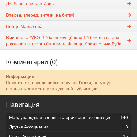
Дорбене, епископ Ионы
Вперёд, вперёд, витязи, на битву!
Цегер, Магдалена
Выставка «РУБО. 170», посвящённая 170-летию со дня
рождения великого баталиста Франца Алексеевича Рубо
Комментарии (0)
Информация
Посетители, находящиеся в группе
Гости
, не могут
оставлять комментарии к данной публикации.
Навигация
Международная военно-историческая ассоциация
140
Друзья Ассоциации
13
Совет Ассоциации
25