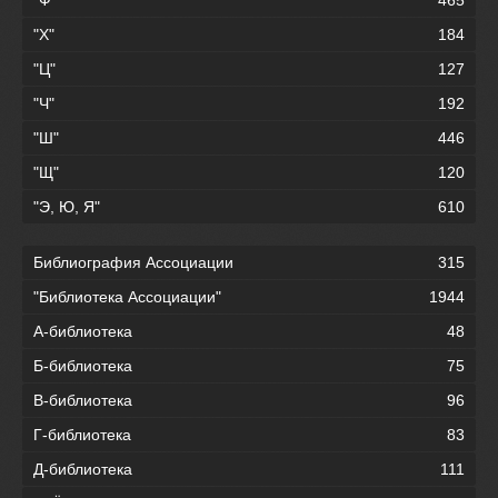
"Х"
184
"Ц"
127
"Ч"
192
"Ш"
446
"Щ"
120
"Э, Ю, Я"
610
Библиография Ассоциации
315
"Библиотека Ассоциации"
1944
А-библиотека
48
Б-библиотека
75
В-библиотека
96
Г-библиотека
83
Д-библиотека
111