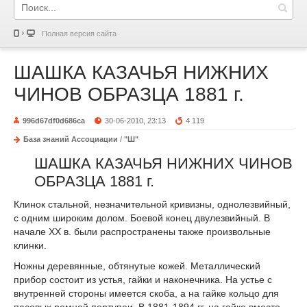
Полная версия сайта
ШАШКА КАЗАЧЬЯ НИЖНИХ
ЧИНОВ ОБРАЗЦА 1881 г.
996d67df0d686ca
30-06-2010, 23:13
4 119
База знаний Ассоциации
/
"Ш"
ШАШКА КАЗАЧЬЯ НИЖНИХ ЧИНОВ
ОБРАЗЦА 1881 г.
Клинок стальной, незначительной кривизны, однолезвийный,
с одним широким долом. Боевой конец двулезвийный. В
начале XX в. были распространены также произвольные
клинки.
Ножны деревянные, обтянутые кожей. Металлический
прибор состоит из устья, гайки и наконечника. На устье с
внутренней сторо­ны имеется скоба, а на гайке кольцо для
пасовых ремней портупеи. В 1881-1894 гг. на гайке вместо