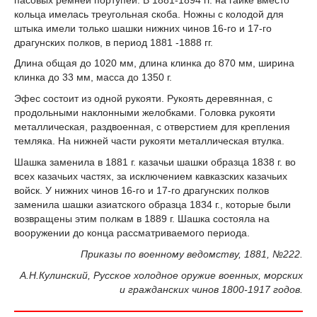
кольца имелась треугольная скоба. Ножны с колодой для
штыка имели только шашки нижних чинов 16-го и 17-го
драгунских полков, в период 1881 -1888 гг.
Длина общая до 1020 мм, длина клинка до 870 мм, ширина
клинка до 33 мм, масса до 1350 г.
Эфес состоит из одной рукояти. Рукоять деревянная, с
продоль­ными наклонными желобками. Головка рукояти
металлическая, раздвоенная, с отверстием для крепления
темляка. На нижней части рукояти металлическая втулка.
Шашка заменила в 1881 г. казачьи шашки образца 1838 г. во
всех казачьих частях, за исключением кавказских казачьих
войск. У нижних чинов 16-го и 17-го драгунских полков
заменила шашки азиатского образца 1834 г., которые были
возвращены этим полкам в 1889 г. Шашка состояла на
вооружении до конца рассматрива­емого периода.
Приказы по военному ведомству, 1881, №222.
А.Н.Кулинский, Русское холодное оружие военных, морских
и гражданских чинов 1800-1917 годов.