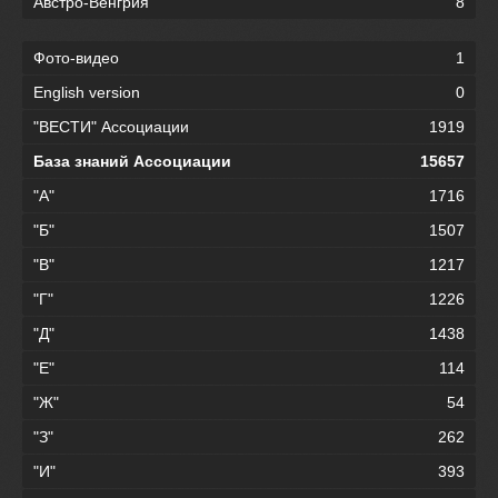
Австро-Венгрия
8
Фото-видео
1
English version
0
"ВЕСТИ" Ассоциации
1919
База знаний Ассоциации
15657
"А"
1716
"Б"
1507
"В"
1217
"Г"
1226
"Д"
1438
"Е"
114
"Ж"
54
"З"
262
"И"
393