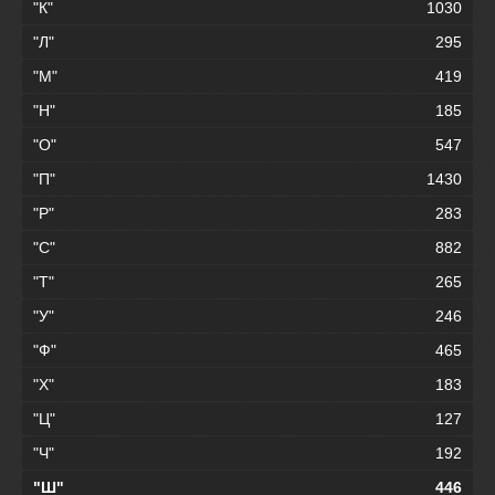
"К"
1030
"Л"
295
"М"
419
"Н"
185
"О"
547
"П"
1430
"Р"
283
"С"
882
"Т"
265
"У"
246
"Ф"
465
"Х"
183
"Ц"
127
"Ч"
192
"Ш"
446