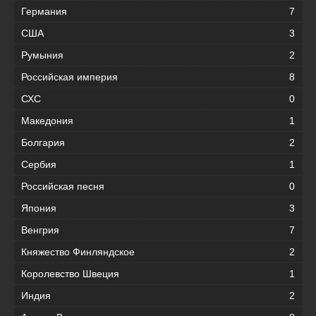
Германия
7
США
3
Румыния
2
Российская империя
8
СХС
0
Македония
1
Болгария
2
Сербия
1
Российская песня
0
Япония
3
Венгрия
7
Княжество Финляндское
2
Королевство Швеция
1
Индия
2