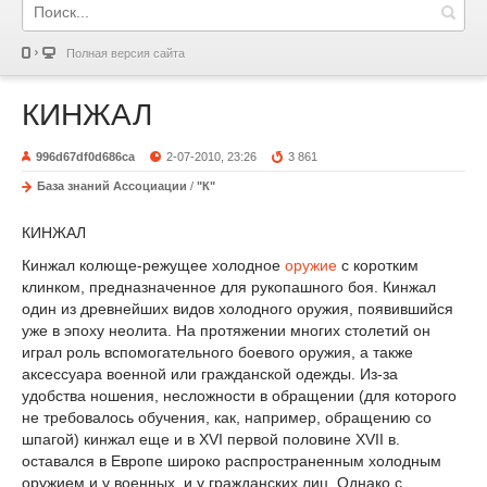
Полная версия сайта
КИНЖАЛ
996d67df0d686ca
2-07-2010, 23:26
3 861
База знаний Ассоциации
/
"К"
КИНЖАЛ
Кинжал колюще-режущее холодное
оружие
с коротким
клинком, предназначенное для рукопашного боя. Кинжал
один из древнейших видов холодного оружия, появившийся
уже в эпо­ху неолита. На протяжении многих столетий он
играл роль вспо­могательного боевого оружия, а также
аксессуара военной или гражданской одежды. Из-за
удобства ношения, несложности в обращении (для которого
не требовалось обучения, как, напри­мер, обращению со
шпагой) кинжал еще и в XVI первой полови­не XVII в.
оставался в Европе широко распространенным холодным
оружием и у военных, и у гражданских лиц. Однако с