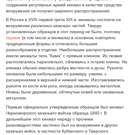
созданием регулярных армий кинжал в качестве средства
воору­жения не получил широкого распространения.
В России в XVIII первой трети XIX в. кинжалы состояли на
вооружении различных казачьих частей. Твердо
установленных об­разцов в этот период не было, поэтому
оружие
(в том числе и кинжа­лы) в основном повторяло
традиционные формы и отличалось большим
разнообразием в отделке. Наибольшее распространение
имели кинжалы типа "Кама" с прямым клинком. Их лезвия
распо­лагались параллельно, сближаясь к острию клинка. На
клинках обычно имелись ребра жесткости и долы. Рукояти
кинжалов были небольшими по размеру, узкими, с
расширениями в верхней и ниж­ней части. Изготавливались
рукояти из кости или рога, иногда око­вывались металлом.
Ножны были деревянные, обтянутые кожей или окованные
металлом.
Первым официально утвержденным образцом был кинжал
Чер­номорского казачьего войска образца 1840 г. В
дальнейшем этот кинжал наряду с прочими
разновидностями частично был на воору­жении в других
казачьих войск, в частности Кубанского и Тверского.