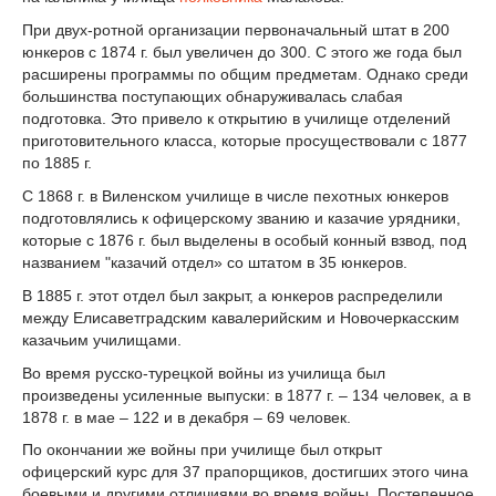
При двух-ротной организации первоначальный штат в 200
юнкеров с 1874 г. был увеличен до 300. С этого же года был
расширены программы по общим предметам. Однако среди
большинства поступающих обнаруживалась слабая
подготовка. Это привело к открытию в училище отделений
приготовительного класса, которые просуществовали с 1877
по 1885 г.
С 1868 г. в Виленском училище в числе пехотных юнкеров
подготовлялись к офицерскому званию и казачие урядники,
которые с 1876 г. был выделены в особый конный взвод, под
названием "казачий отдел» со штатом в 35 юнкеров.
В 1885 г. этот отдел был закрыт, а юнкеров распределили
между Елисаветградским кавалерийским и Новочеркасским
казачьим училищами.
Во время русско-турецкой войны из училища был
произведены усиленные выпуски: в 1877 г. – 134 человек, а в
1878 г. в мае – 122 и в декабря – 69 человек.
По окончании же войны при училище был открыт
офицерский курс для 37 прапорщиков, достигших этого чина
боевыми и другими отличиями во время войны. Постепенное