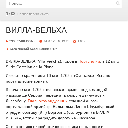
Полная версия сайта
ВИЛЛА-ВЕЛЬХА
996d67df0d686ca
14-07-2010, 13:19
1 807
База знаний Ассоциации
/
"В"
ВИЛЛА-ВЕЛЬХА (Villa Vielcha), город в
Португалии
, в 12 км от
S. de Castelan de la Plana.
Известно сражением 16 мая 1762 г. (См. также: Испано-
португальские войны).
В начале мая 1762 г. испанская армия, под командой
маркиза де Сарриа, перешла границу и двинулась к
Лиссабону.
Главнокомандующий
союзной англо-
португальской армий гр. Вильгельм-Липпе Шаумбургский
отрядил бригаду (8 т.) Бергойна (см. Бургойн) к ВИЛЛА-
ВЕЛЬХА, чтобы преградить дорогу на Лиссабон.
Хотя в происшедшей стычке союзники не одержали