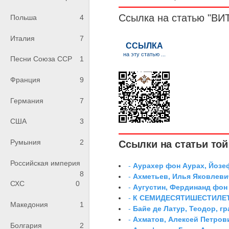
Ссылка на статью "ВИ
Польша
4
Италия
7
Песни Союза ССР
1
Франция
9
Германия
7
США
3
Румыния
2
Ссылки на статьи той 
Российская империя
-
Аурахер фон Аурах, Йозе
8
-
Ахметьев, Илья Яковлеви
СХС
0
-
Аугустин, Фердинанд фон
-
К СЕМИДЕСЯТИШЕСТИЛЕ
Македония
1
-
Байе де Латур, Теодор, 
-
Ахматов, Алексей Петров
Болгария
2