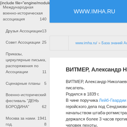
{include file="engine/modules/saperu/head.php"}
Международная
WWW.IMHA.RU
военно-историческая
ассоциация
140
Друзья Ассоциации
13
Совет Ассоциации
25
www.imha.ru/
»
База знаний А
Приказы,
циркулярные письма,
распоряжения по
ВИТМЕР, Александр 
Ассоциации
11
ВИТМЕР, Александр Николаеви
Сценарные планы
5
писатель.
Родился в 1839 г.
Военно-исторический
В чине поручика
Лейб-Гвардии 
фестиваль "ДЕНЬ
геройского дела под Сендзиовиц
БОРОДИНА"
62
начальством штаба-ротмистра 
Москва за нами. 1941
держался более 3 часов проти
год.
8
человек пехоты.