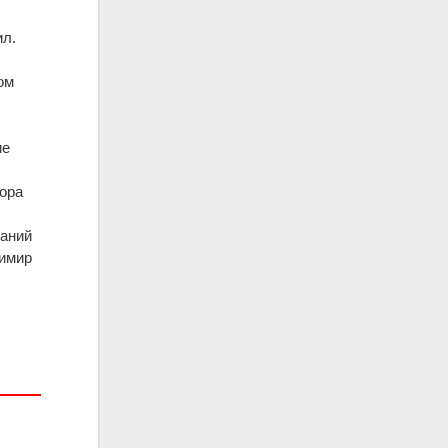
ил.
ом
ие
сора
заний
зимир