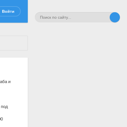
Войти
аба и
, под
00