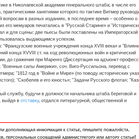
ктике в Николаевской академии генерального штаба; в числе его
, практическими занятиями которого по тактике Витмер руковод
й вопросам в разных изданиях, в последнее время – особенно о
 из его мемуаров печатались в "Русской Старине» и "Историческ
ал и для сцены: две пьесы были поставлены на Императорской
пользовалась выдающимся успехом.
"Французские военные учреждения конца XVIII века» и "Влиян
ий конца XVVIII ст. на ход революционных войн и критический
алии, до сражения при Маренго (Диссертация на адъюнкт-профес
; "Военные силы Америки», соч. Виго-Руссильона, перевод с
мера; "1812 год в "Войне и Мире» (по поводу исторических ука
олстого); "Скобелев и его юность»; "Задачи Русского флота»; "Ка
ный службу, будучи в должности начальника штаба береговой и
, выйдя в
отставку
, отдался литературной, общественной и
или дополняющая информация к статье, пришлите пожалуйста.
, персональных сообщений администратору или автору статьи!