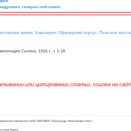
 фон
андрович, генерал-лейтенант
раторская армия
,
Кавалерия
,
Офицерский корпус
,
Польское восст
клопедия Сытина, 1916 г., т. 1-18.
атывании или цитировании статьи, ссылка на сай