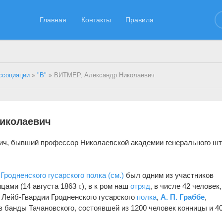
Главная
Контакты
Правила
ссоциации
»
"В"
» ВИТМЕР, Александр Николаевич
Николаевич
ч, бывший профессор Николаевской академии генерального шт
Гродненского гусарского полка (см.)
был одним из участников
ами (14 августа 1863 г.), в к ром наш
отряд
, в числе 42 человек
Лейб-Гвардии Гродненского гусарского
полка
,
А. П. Граббе
,
в банды Тачановского, состоявшей из 1200 человек конницы и 4