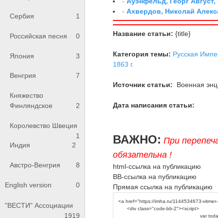
-
Ауэнфельд, Георг Август,
-
Ахвердов, Николай Алекс
Сербия
1
Название статьи:
{title}
Российская песня
0
Категория темы:
Русская Импе
Япония
3
1863 г.
Венгрия
7
Источник статьи:
Военная энци
Княжество
Дата написания статьи:
Финляндское
2
Королевство Швеция
1
ВАЖНО:
При перепеч
Индия
2
обязательна !
Австро-Венгрия
8
html-ссылка на публикацию
BB-ссылка на публикацию
English version
0
Прямая ссылка на публикацию
"ВЕСТИ" Ассоциации
1919