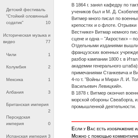
В 1864 г. занял кафедру по та
Детский фестиваль
учеников был и М. Д. Скобелев
"Стойкий оловянный
Витмер много писал по военны
содатик"
10
крепостях и о флоте. Отрывки
Вестнике» Витмар немного пис
Историческая музыка и
сцене и одна – "Акростих» – 
видео
77
Отдельными изданиями вышли: 
французских военных учрежден
Чили
1
разбор кампании 1800 г. в Ит
академии генерального штаба)
Колумбия
2
примечаниями Станкевича и Вит
4-го т. "Войны и Мира» Л. И. Т
Мексика
1
Васильевич Левицкий».
Албания
3
В 1878 г. Витмер окончил воен
морской обороны Свеаборга, и
Британская империя
промышленной деятельности.
2
Персидская
империя
0
Если у Вас есть изображение 
Можно с помощью комментариев
Испанская империя
3