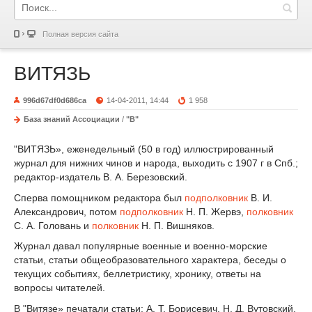
Полная версия сайта
ВИТЯЗЬ
996d67df0d686ca
14-04-2011, 14:44
1 958
База знаний Ассоциации
/
"В"
"ВИТЯЗЬ», еженедельный (50 в год) иллюстрированный
журнал для нижних чинов и народа, выходить с 1907 г в Спб.;
редактор-издатель В. А. Березовский.
Сперва помощником редактора был
подполковник
В. И.
Александрович, потом
подполковник
Н. П. Жервэ,
полковник
С. А. Головань и
полковник
Н. П. Вишняков.
Журнал давал популярные военные и военно-морские
статьи, статьи общеобразовательного характера, беседы о
текущих событиях, беллетристику, хронику, ответы на
вопросы читателей.
В "Витязе» печатали статьи: А. Т. Борисевич, Н. Д. Вутовский,